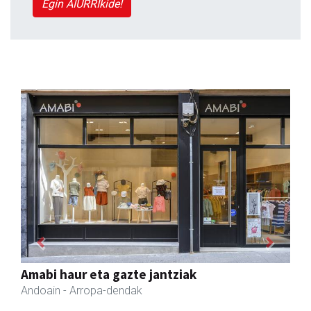
Egin AIURRIkide!
Previous
Next
Bengoetxea autoeskola
Andoain
- Autoeskolak