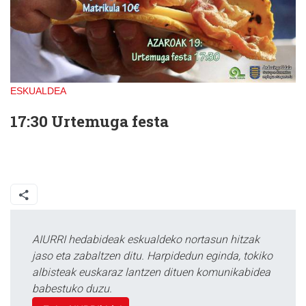
ESKUALDEA
17:30 Urtemuga festa
AIURRI hedabideak eskualdeko nortasun hitzak
jaso eta zabaltzen ditu. Harpidedun eginda, tokiko
albisteak euskaraz lantzen dituen komunikabidea
babestuko duzu.