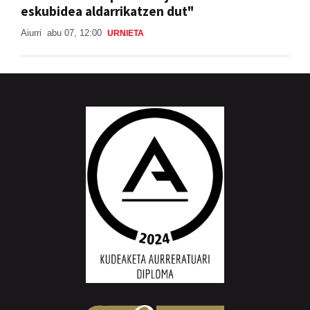
eskubidea aldarrikatzen dut"
Aiurri
abu 07, 12:00
URNIETA