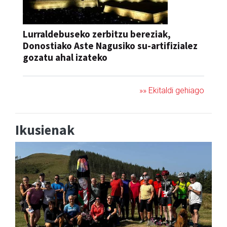
Lurraldebuseko zerbitzu bereziak,
Donostiako Aste Nagusiko su-artifizialez
gozatu ahal izateko
»» Ekitaldi gehiago
Ikusienak