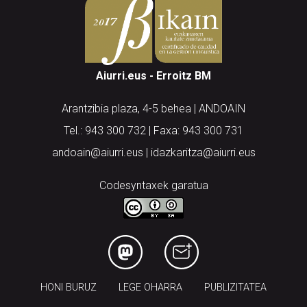
Aiurri.eus - Erroitz BM
Arantzibia plaza, 4-5 behea | ANDOAIN
Tel.: 943 300 732 | Faxa: 943 300 731
andoain@aiurri.eus | idazkaritza@aiurri.eus
Codesyntaxek garatua
HONI BURUZ
LEGE OHARRA
PUBLIZITATEA