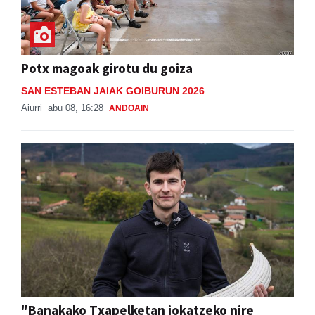
Potx magoak girotu du goiza
SAN ESTEBAN JAIAK GOIBURUN 2026
Aiurri
abu 08, 16:28
ANDOAIN
"Banakako Txapelketan jokatzeko nire