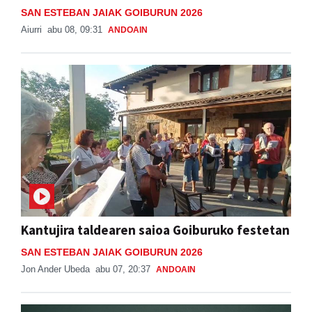
SAN ESTEBAN JAIAK GOIBURUN 2026
Aiurri
abu 08, 09:31
ANDOAIN
Kantujira taldearen saioa Goiburuko festetan
SAN ESTEBAN JAIAK GOIBURUN 2026
Jon Ander Ubeda
abu 07, 20:37
ANDOAIN