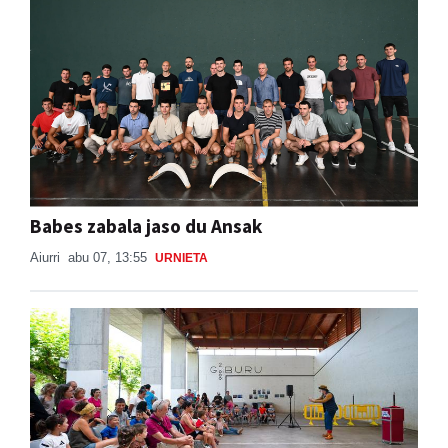
Babes zabala jaso du Ansak
Aiurri
abu 07, 13:55
URNIETA