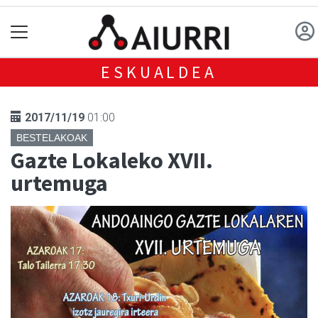
ESKUALDEA
2017/11/19
01:00
BESTELAKOAK
Gazte Lokaleko XVII.
urtemuga