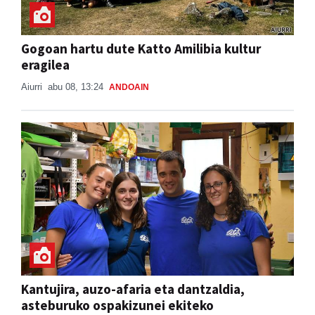
Gogoan hartu dute Katto Amilibia kultur
eragilea
Aiurri
abu 08, 13:24
ANDOAIN
Kantujira, auzo-afaria eta dantzaldia,
asteburuko ospakizunei ekiteko