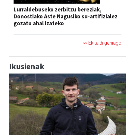
Lurraldebuseko zerbitzu bereziak,
Donostiako Aste Nagusiko su-artifizialez
gozatu ahal izateko
»» Ekitaldi gehiago
Ikusienak