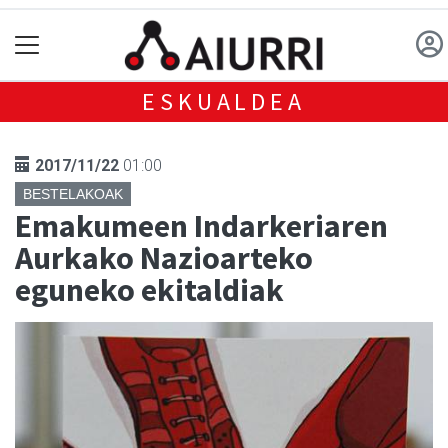
ESKUALDEA
2017/11/22
01:00
BESTELAKOAK
Emakumeen Indarkeriaren
Aurkako Nazioarteko
eguneko ekitaldiak