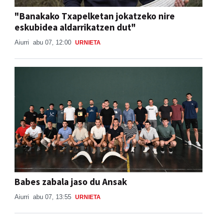
"Banakako Txapelketan jokatzeko nire
eskubidea aldarrikatzen dut"
Aiurri
abu 07, 12:00
URNIETA
Babes zabala jaso du Ansak
Aiurri
abu 07, 13:55
URNIETA