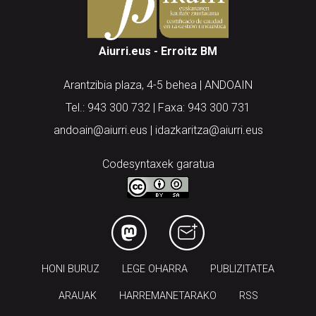
Aiurri.eus - Erroitz BM
Arantzibia plaza, 4-5 behea | ANDOAIN
Tel.: 943 300 732 | Faxa: 943 300 731
andoain@aiurri.eus | idazkaritza@aiurri.eus
Codesyntaxek garatua
HONI BURUZ
LEGE OHARRA
PUBLIZITATEA
ARAUAK
HARREMANETARAKO
RSS