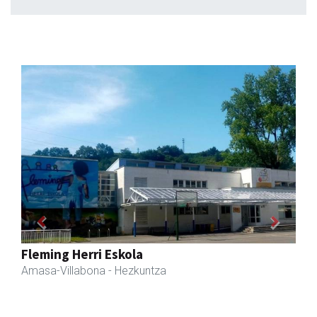
Previous
Next
Arruti gozotegia
Andoain
- Gozotegiak