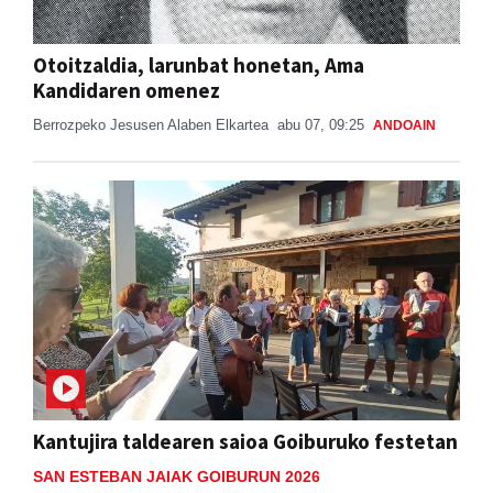
Otoitzaldia, larunbat honetan, Ama
Kandidaren omenez
Berrozpeko Jesusen Alaben Elkartea
abu 07, 09:25
ANDOAIN
Kantujira taldearen saioa Goiburuko festetan
SAN ESTEBAN JAIAK GOIBURUN 2026