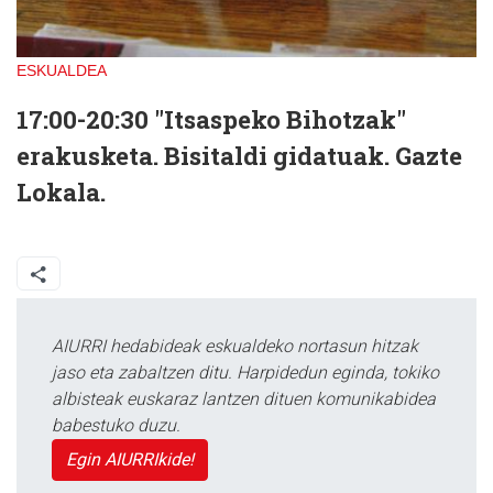
ESKUALDEA
17:00-20:30
"Itsaspeko Bihotzak"
erakusketa
. Bisitaldi gidatuak. Gazte
Lokala.
AIURRI hedabideak eskualdeko nortasun hitzak
jaso eta zabaltzen ditu. Harpidedun eginda, tokiko
albisteak euskaraz lantzen dituen komunikabidea
babestuko duzu.
Egin AIURRIkide!