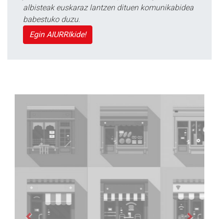
albisteak euskaraz lantzen dituen komunikabidea
babestuko duzu.
Egin AIURRIkide!
Previous
Next