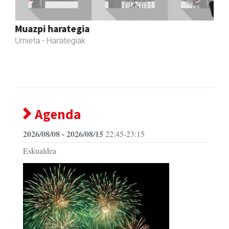
Bixente Otegi Lizaso S. L.
Asteasu
- Asfaltoak
Agenda
2026/08/08 - 2026/08/15
22:45-23:15
Eskualdea