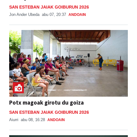
Jon Ander Ubeda
abu 07, 20:37
ANDOAIN
Potx magoak girotu du goiza
SAN ESTEBAN JAIAK GOIBURUN 2026
Aiurri
abu 08, 16:28
ANDOAIN