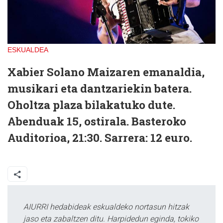
ESKUALDEA
Xabier Solano Maiza
ren emanaldia,
musikari eta dantzariekin batera.
Oholtza plaza bilakatuko dute.
Abenduak 15, ostirala. Basteroko
Auditorioa, 21:30. Sarrera: 12 euro.
AIURRI hedabideak eskualdeko nortasun hitzak
jaso eta zabaltzen ditu. Harpidedun eginda, tokiko