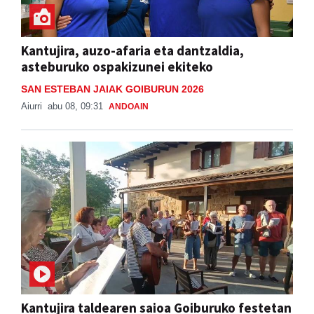
Kantujira, auzo-afaria eta dantzaldia,
asteburuko ospakizunei ekiteko
SAN ESTEBAN JAIAK GOIBURUN 2026
Aiurri
abu 08, 09:31
ANDOAIN
Kantujira taldearen saioa Goiburuko festetan
SAN ESTEBAN JAIAK GOIBURUN 2026