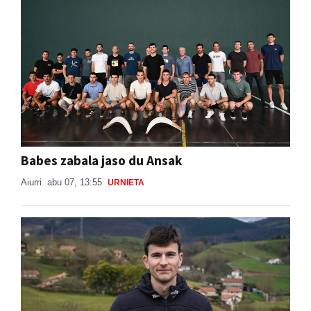
Babes zabala jaso du Ansak
Aiurri
abu 07, 13:55
URNIETA