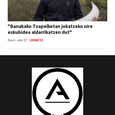
"Banakako Txapelketan jokatzeko nire
eskubidea aldarrikatzen dut"
Aiurri
abu 07
URNIETA