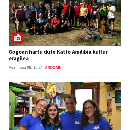
Gogoan hartu dute Katto Amilibia kultur
eragilea
Aiurri
abu 08, 13:24
ANDOAIN