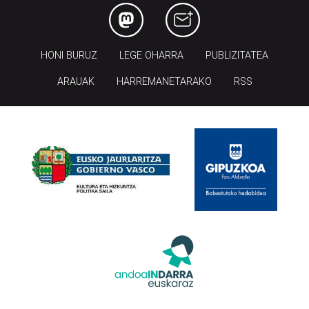
HONI BURUZ
LEGE OHARRA
PUBLIZITATEA
ARAUAK
HARREMANETARAKO
RSS