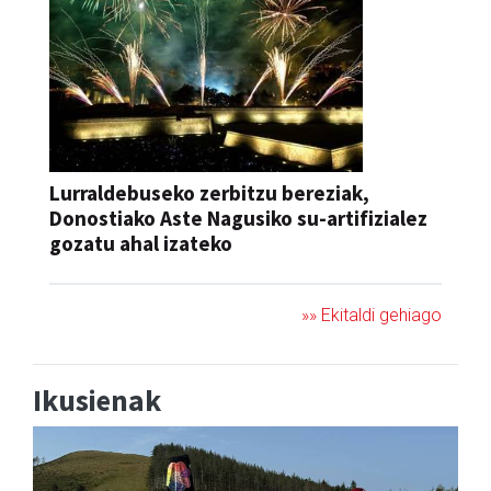
Lurraldebuseko zerbitzu bereziak,
Donostiako Aste Nagusiko su-artifizialez
gozatu ahal izateko
»» Ekitaldi gehiago
Ikusienak