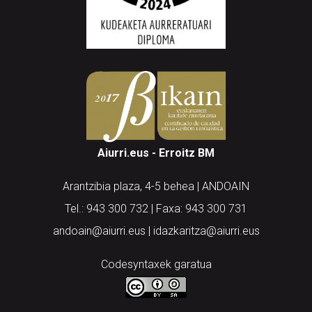
Aiurri.eus - Erroitz BM
Arantzibia plaza, 4-5 behea | ANDOAIN
Tel.: 943 300 732 | Faxa: 943 300 731
andoain@aiurri.eus | idazkaritza@aiurri.eus
Codesyntaxek garatua