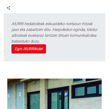
AIURRI hedabideak eskualdeko nortasun hitzak
jaso eta zabaltzen ditu. Harpidedun eginda, tokiko
albisteak euskaraz lantzen dituen komunikabidea
babestuko duzu.
Egin AIURRIkide!