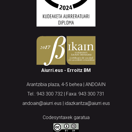
Aiurri.eus - Erroitz BM
Arantzibia plaza, 4-5 behea | ANDOAIN
Tel.: 943 300 732 | Faxa: 943 300 731
andoain@aiurri.eus | idazkaritza@aiurri.eus
Codesyntaxek garatua