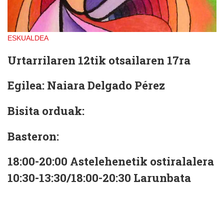
ESKUALDEA
Urtarrilaren 12tik otsailaren 17ra
Egilea:
Naiara Delgado Pérez
Bisita orduak:
Basteron:
18:00-20:00 Astelehenetik ostiralalera
10:30-13:30/18:00-20:30 Larunbata