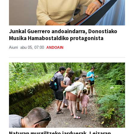
Junkal Guerrero andoaindarra, Donostiako
Musika Hamabostaldiko protagonista
Aiurri
abu 05, 07:00
ANDOAIN
Naturan murgiltzeko jarduerak, Leizaran