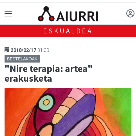
ESKUALDEA
2018/02/17
01:00
BESTELAKOAK
"Nire terapia: artea"
erakusketa