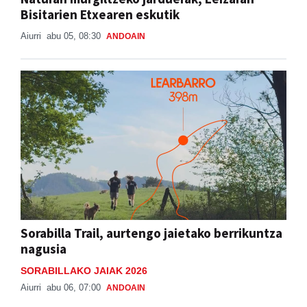
Bisitarien Etxearen eskutik
Aiurri
abu 05, 08:30
ANDOAIN
Sorabilla Trail, aurtengo jaietako berrikuntza
nagusia
SORABILLAKO JAIAK 2026
Aiurri
abu 06, 07:00
ANDOAIN