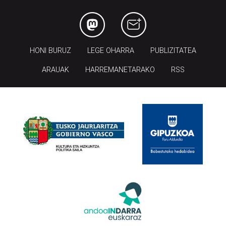
HONI BURUZ
LEGE OHARRA
PUBLIZITATEA
ARAUAK
HARREMANETARAKO
RSS