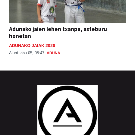
Adunako jaien lehen txanpa, asteburu
honetan
ADUNAKO JAIAK 2026
Aiurri
abu 05, 08:47
ADUNA