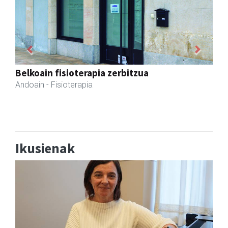
Previous
Next
GF akademia
Andoain
- Akademiak
Ikusienak