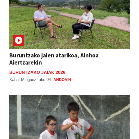
Buruntzako jaien atarikoa, Ainhoa
Aiertzarekin
BURUNTZAKO JAIAK 2026
Xabat Minguez
abu 04
ANDOAIN