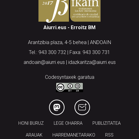
Aiurri.eus - Erroitz BM
Arantzibia plaza, 4-5 behea | ANDOAIN
Tel.: 943 300 732 | Faxa: 943 300 731
andoain@aiurri.eus | idazkaritza@aiurri.eus
Codesyntaxek garatua
HONI BURUZ
LEGE OHARRA
PUBLIZITATEA
ARAUAK
HARREMANETARAKO
RSS