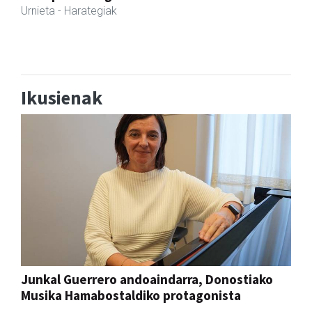
Ikusienak
Junkal Guerrero andoaindarra, Donostiako
Musika Hamabostaldiko protagonista
Aiurri
abu 05, 07:00
ANDOAIN