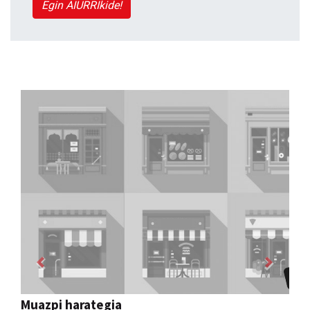
Egin AIURRIkide!
Previous
Next
Bengoetxea autoeskola
Andoain
- Autoeskolak