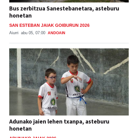
honetan
SAN ESTEBAN JAIAK GOIBURUN 2026
Aiurri
abu 05, 07:00
ANDOAIN
Adunako jaien lehen txanpa, asteburu
honetan
ADUNAKO JAIAK 2026
Aiurri
abu 05, 08:47
ADUNA