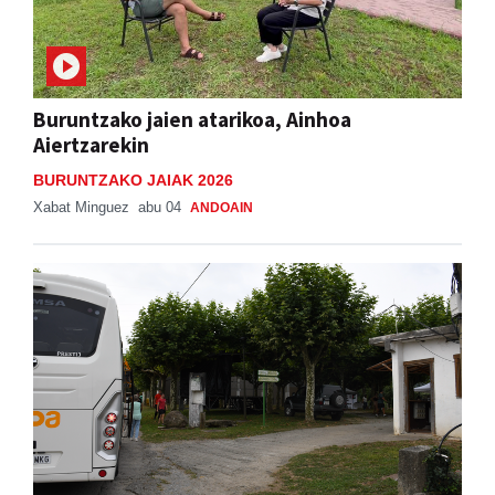
Buruntzako jaien atarikoa, Ainhoa
Aiertzarekin
BURUNTZAKO JAIAK 2026
Xabat Minguez
abu 04
ANDOAIN
Bus zerbitzua Sanestebanetara, asteburu