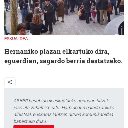
ESKUALDEA
Hernaniko plazan elkartuko dira,
eguerdian, sagardo berria dastatzeko.
AIURRI hedabideak eskualdeko nortasun hitzak
jaso eta zabaltzen ditu. Harpidedun eginda, tokiko
albisteak euskaraz lantzen dituen komunikabidea
babestuko duzu.