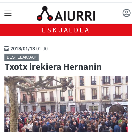
ESKUALDEA
2018/01/13
01:00
BESTELAKOAK
Txotx irekiera Hernanin