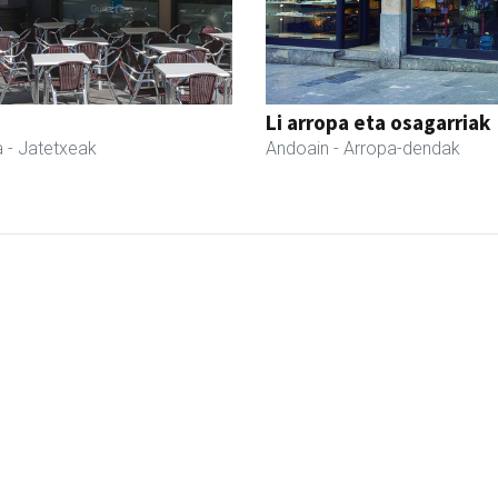
Li arropa eta osagarriak
a
- Jatetxeak
Andoain
- Arropa-dendak