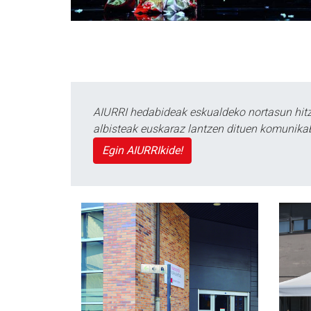
AIURRI hedabideak eskualdeko nortasun hitza
albisteak euskaraz lantzen dituen komunika
Egin AIURRIkide!