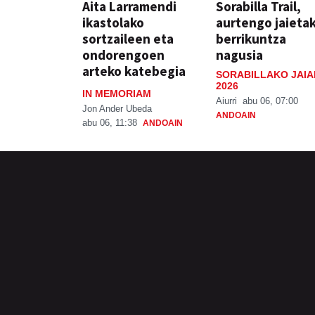
Aita Larramendi
Sorabilla Trail,
ikastolako
aurtengo jaieta
sortzaileen eta
berrikuntza
ondorengoen
nagusia
arteko katebegia
SORABILLAKO JAIA
2026
IN MEMORIAM
Aiurri
abu 06, 07:00
Jon Ander Ubeda
ANDOAIN
abu 06, 11:38
ANDOAIN