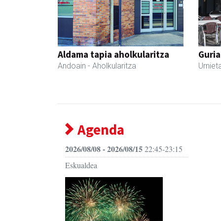
Aldama tapia aholkularitza
Guria
Andoain
- Aholkularitza
Urniet
Agenda
2026/08/08 - 2026/08/15
22:45-23:15
Eskualdea