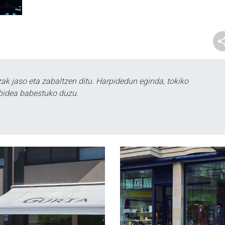
k jaso eta zabaltzen ditu. Harpidedun eginda, tokiko
bidea babestuko duzu.