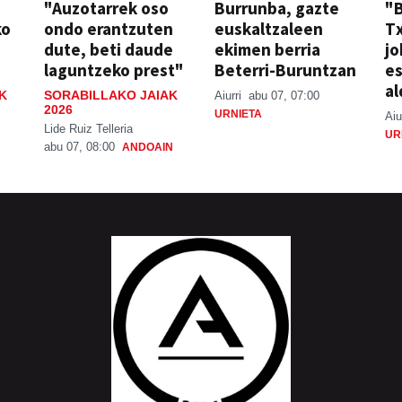
"Auzotarrek oso
Burrunba, gazte
"
ko
ondo erantzuten
euskaltzaleen
T
dute, beti daude
ekimen berria
jo
laguntzeko prest"
Beterri-Buruntzan
e
al
K
SORABILLAKO JAIAK
Aiurri
abu 07, 07:00
2026
URNIETA
Aiu
Lide Ruiz Telleria
UR
abu 07, 08:00
ANDOAIN