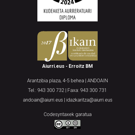
Aiurri.eus - Erroitz BM
Arantzibia plaza, 4-5 behea | ANDOAIN
Tel.: 943 300 732 | Faxa: 943 300 731
andoain@aiurri.eus | idazkaritza@aiurri.eus
Codesyntaxek garatua