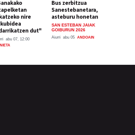
Banakako
Bus zerbitzua
xapelketan
Sanestebanetara,
katzeko nire
asteburu honetan
skubidea
SAN ESTEBAN JAIAK
darrikatzen dut"
GOIBURUN 2026
Aiurri
abu 05
ANDOAIN
rri
abu 07, 12:00
NIETA