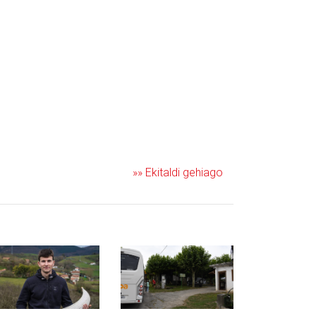
»» Ekitaldi gehiago