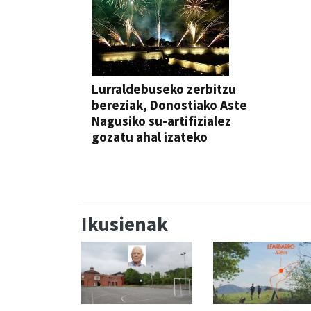
Lurraldebuseko zerbitzu
bereziak, Donostiako Aste
Nagusiko su-artifizialez
gozatu ahal izateko
Ikusienak