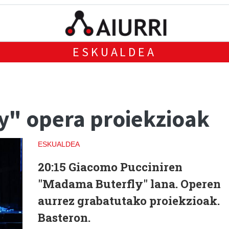
ESKUALDEA
" opera proiekzioak
ESKUALDEA
20:15
Giacomo Pucciniren
"Madama Buterfly" lana. Operen
aurrez grabatutako proiekzioak.
Basteron.