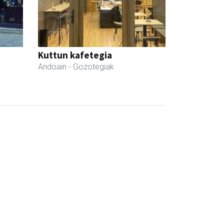
Kuttun kafetegia
Andoain
- Gozotegiak