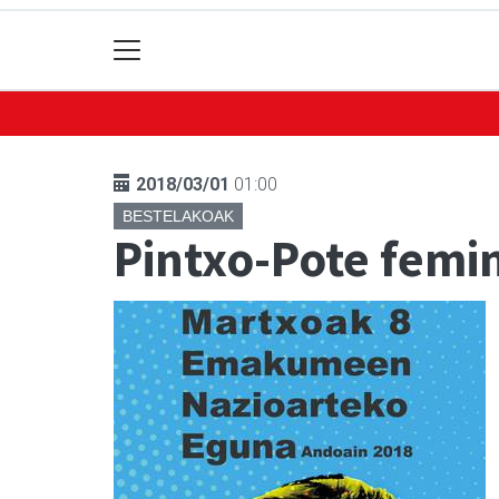
2018/03/01
01:00
BESTELAKOAK
Pintxo-Pote femin