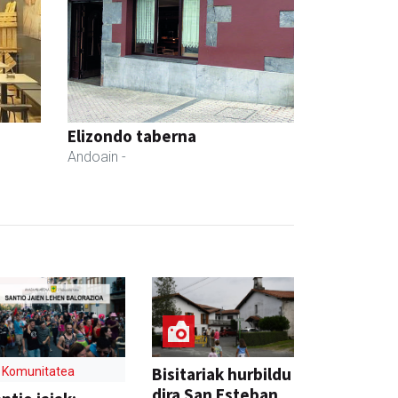
Elizondo taberna
Andoain
-
Bisitariak hurbildu
Komunitatea
dira San Esteban