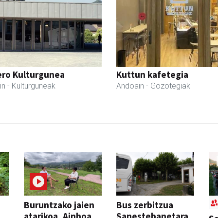
ero Kulturgunea
Kuttun kafetegia
in
- Kulturguneak
Andoain
- Gozotegiak
Buruntzako jaien
Bus zerbitzua
atarikoa, Ainhoa
Sanestebanetara,