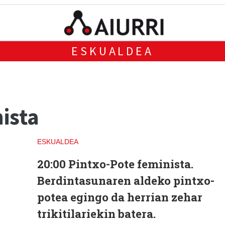
ESKUALDEA
ista
ESKUALDEA
20:00
Pintxo-Pote feminista.
Berdintasunaren aldeko pintxo-
potea egingo da herrian zehar
trikitilariekin batera.