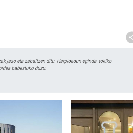
k jaso eta zabaltzen ditu. Harpidedun eginda, tokiko
bidea babestuko duzu.