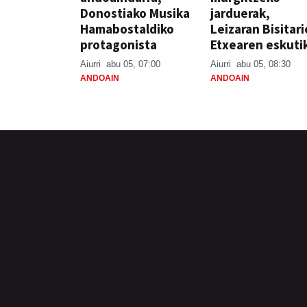
Donostiako Musika
jarduerak,
Hamabostaldiko
Leizaran Bisitar
protagonista
Etxearen eskuti
Aiurri
abu 05, 07:00
Aiurri
abu 05, 08:30
ANDOAIN
ANDOAIN