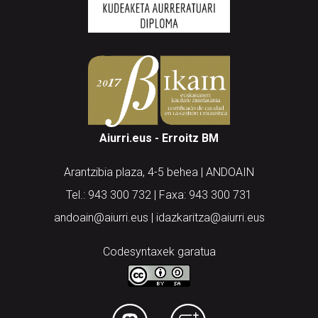
Aiurri.eus - Erroitz BM
Arantzibia plaza, 4-5 behea | ANDOAIN
Tel.: 943 300 732 | Faxa: 943 300 731
andoain@aiurri.eus | idazkaritza@aiurri.eus
Codesyntaxek garatua