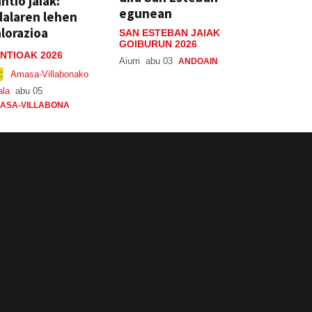
ntio jaiak:
egunean
alaren lehen
lorazioa
SAN ESTEBAN JAIAK
GOIBURUN 2026
NTIOAK 2026
Aiurri
abu 03
ANDOAIN
Amasa-Villabonako
ala
abu 05
ASA-VILLABONA