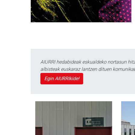
AIURRI hedabideak eskualdeko nortasun hitza
albisteak euskaraz lantzen dituen komunika
Egin AIURRIkide!