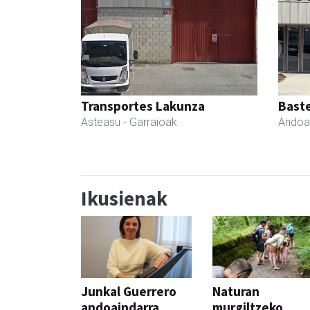
Transportes Lakunza
Bast
Asteasu
- Garraioak
Andoa
Ikusienak
Junkal Guerrero
Naturan
andoaindarra,
murgiltzeko