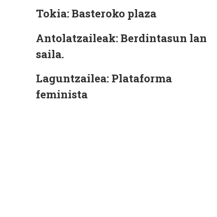
Tokia:
Basteroko plaza
Antolatzaileak:
Berdintasun lan
saila.
L
aguntzailea:
Plataforma
feminista