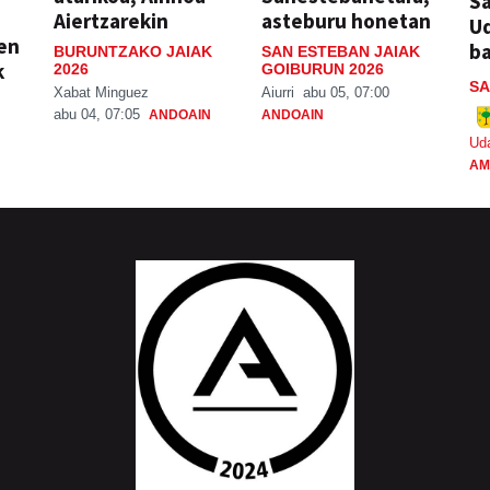
Sa
Aiertzarekin
asteburu honetan
Ud
ien
ba
BURUNTZAKO JAIAK
SAN ESTEBAN JAIAK
k
2026
GOIBURUN 2026
SA
Xabat Minguez
Aiurri
abu 05, 07:00
abu 04, 07:05
ANDOAIN
ANDOAIN
Ud
AM