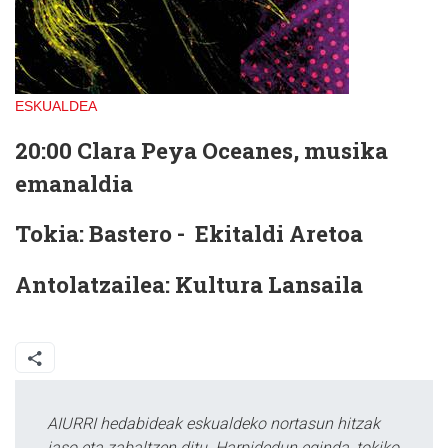
ESKUALDEA
20:00
Clara Peya Oceanes, musika
emanaldia
Tokia:
Bastero - Ekitaldi Aretoa
Antolatzailea:
Kultura Lansaila
AIURRI hedabideak eskualdeko nortasun hitzak
jaso eta zabaltzen ditu. Harpidedun eginda, tokiko