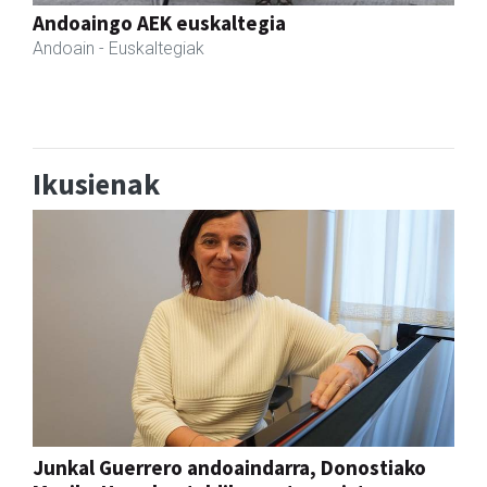
Coviran Karrika
Andoain
- Janari-dendak
Ikusienak
Junkal Guerrero andoaindarra, Donostiako