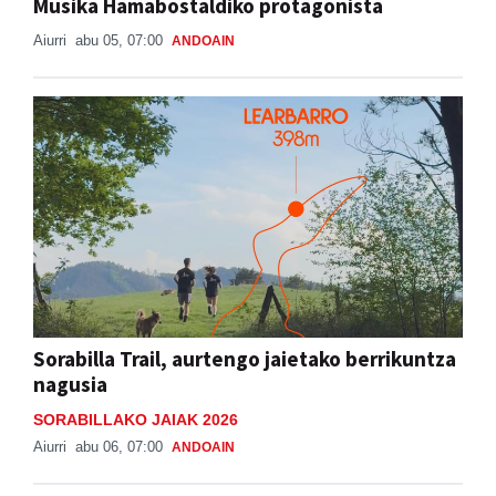
Musika Hamabostaldiko protagonista
Aiurri
abu 05, 07:00
ANDOAIN
Sorabilla Trail, aurtengo jaietako berrikuntza
nagusia
SORABILLAKO JAIAK 2026
Aiurri
abu 06, 07:00
ANDOAIN