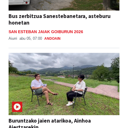
Bus zerbitzua Sanestebanetara, asteburu
honetan
SAN ESTEBAN JAIAK GOIBURUN 2026
Aiurri
abu 05, 07:00
ANDOAIN
Buruntzako jaien atarikoa, Ainhoa
Aiertzarekin