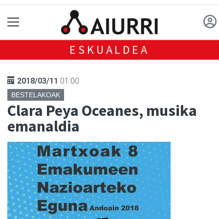
ESKUALDEA
2018/03/11
01:00
BESTELAKOAK
Clara Peya Oceanes, musika
emanaldia