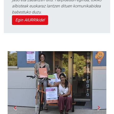
albisteak euskaraz lantzen dituen komunikabidea
babestuko duzu.
Egin AIURRIkide!
Previous
Next