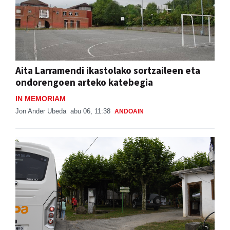
Aita Larramendi ikastolako sortzaileen eta
ondorengoen arteko katebegia
IN MEMORIAM
Jon Ander Ubeda
abu 06, 11:38
ANDOAIN