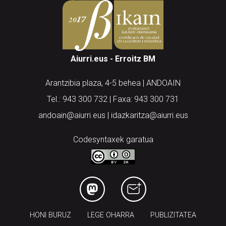
Aiurri.eus - Erroitz BM
Arantzibia plaza, 4-5 behea | ANDOAIN
Tel.: 943 300 732 | Faxa: 943 300 731
andoain@aiurri.eus | idazkaritza@aiurri.eus
Codesyntaxek garatua
HONI BURUZ
LEGE OHARRA
PUBLIZITATEA