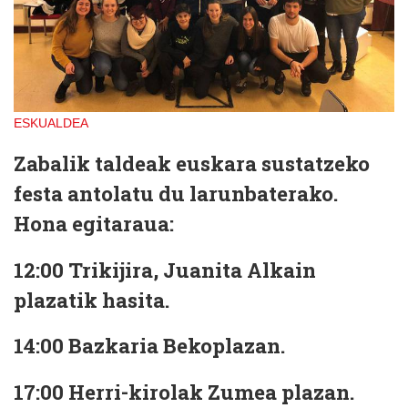
ESKUALDEA
Zabalik taldeak euskara sustatzeko
festa antolatu du larunbaterako.
Hona egitaraua:
12:00
Trikijira, Juanita Alkain
plazatik hasita.
14:00
Bazkaria Bekoplazan.
17:00
Herri-kirolak Zumea plazan.