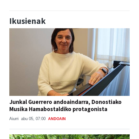
Ikusienak
Junkal Guerrero andoaindarra, Donostiako
Musika Hamabostaldiko protagonista
Aiurri
abu 05, 07:00
ANDOAIN