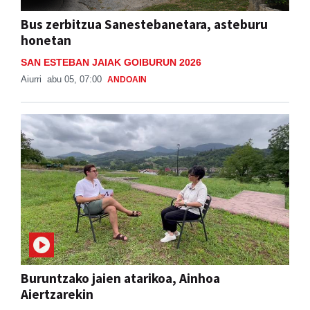
Bus zerbitzua Sanestebanetara, asteburu
honetan
SAN ESTEBAN JAIAK GOIBURUN 2026
Aiurri
abu 05, 07:00
ANDOAIN
Buruntzako jaien atarikoa, Ainhoa
Aiertzarekin