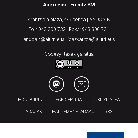
Aiurri.eus - Erroitz BM
Arantzibia plaza, 4-5 behea | ANDOAIN
Tel.: 943 300 732 | Faxa: 943 300 731
andoain@aiurri.eus | idazkaritza@aiurri.eus
Codesyntaxek garatua
HONI BURUZ
LEGE OHARRA
PUBLIZITATEA
ARAUAK
HARREMANETARAKO
RSS