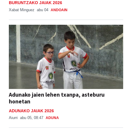
BURUNTZAKO JAIAK 2026
Xabat Minguez
abu 04
ANDOAIN
Adunako jaien lehen txanpa, asteburu
honetan
ADUNAKO JAIAK 2026
Aiurri
abu 05, 08:47
ADUNA