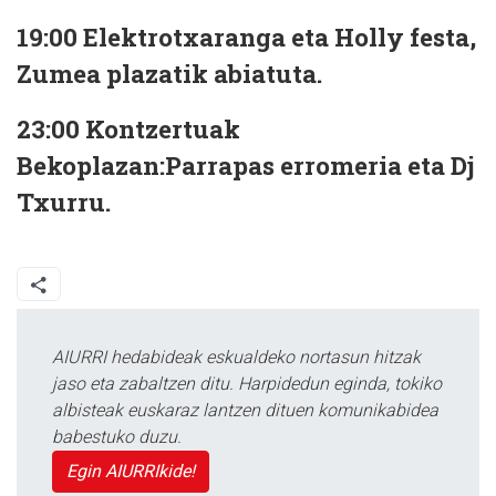
19:00
Elektrotxaranga eta Holly festa,
Zumea plazatik abiatuta.
23:00
Kontzertuak
Bekoplazan:Parrapas erromeria eta Dj
Txurru.
AIURRI hedabideak eskualdeko nortasun hitzak
jaso eta zabaltzen ditu. Harpidedun eginda, tokiko
albisteak euskaraz lantzen dituen komunikabidea
babestuko duzu.
Egin AIURRIkide!