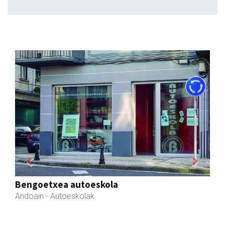
Previous
Next
Zubimusu Ikastola
Amasa-Villabona
- Hezkuntza