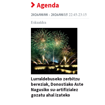
Agenda
2026/08/08 - 2026/08/15
22:45-23:15
Eskualdea
Lurraldebuseko zerbitzu
bereziak, Donostiako Aste
Nagusiko su-artifizialez
gozatu ahal izateko