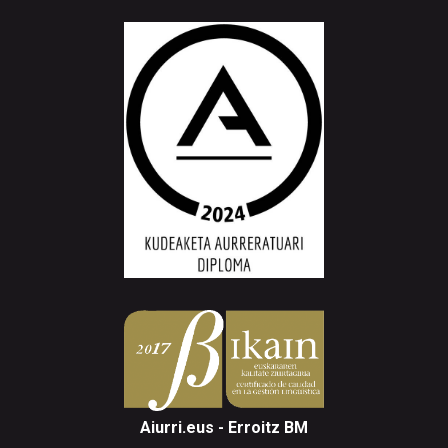
Aiurri.eus - Erroitz BM