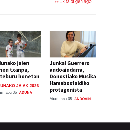
»» Ekitaldi gehiago
unako jaien
Junkal Guerrero
hen txanpa,
andoaindarra,
steburu honetan
Donostiako Musika
Hamabostaldiko
UNAKO JAIAK 2026
protagonista
rri
abu 05
ADUNA
Aiurri
abu 05
ANDOAIN