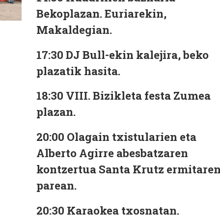
Bekoplazan. Euriarekin,
Makaldegian.
17:30
DJ Bull-ekin kalejira, beko
plazatik hasita.
18:30
VIII. Bizikleta festa Zumea
plazan.
20:00
Olagain txistularien eta
Alberto Agirre abesbatzaren
kontzertua Santa Krutz ermitare
parean.
20:30
Karaokea txosnatan.