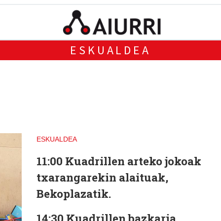
ESKUALDEA
ESKUALDEA
11:00
Kuadrillen arteko jokoak
txarangarekin alaituak,
Bekoplazatik.
14:30
Kuadrillen bazkaria