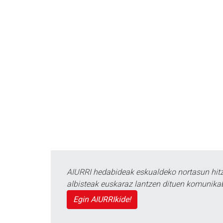
AIURRI hedabideak eskualdeko nortasun hitza
albisteak euskaraz lantzen dituen komunika
Egin AIURRIkide!