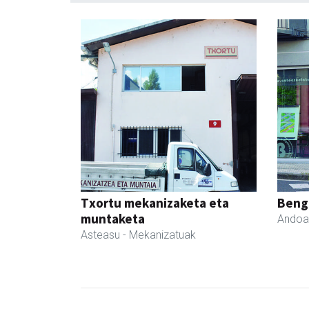
Txortu mekanizaketa eta
Beng
muntaketa
Andoa
Asteasu
- Mekanizatuak