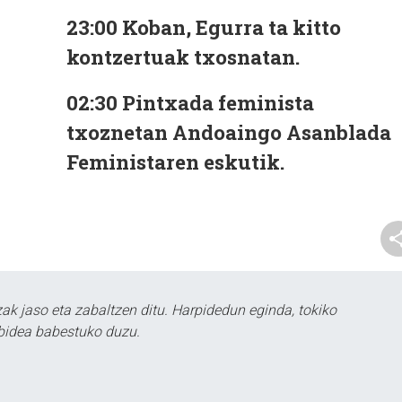
23:00
Koban, Egurra ta kitto
kontzertuak txosnatan.
02:30
Pintxada feminista
txoznetan Andoaingo Asanblada
Feministaren eskutik.
k jaso eta zabaltzen ditu. Harpidedun eginda, tokiko
bidea babestuko duzu.