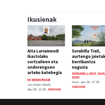
Ikusienak
Aita Larramendi
Sorabilla Trail,
ikastolako
aurtengo jaieta
sortzaileen eta
berrikuntza
ondorengoen
nagusia
arteko katebegia
SORABILLAKO JAIA
2026
IN MEMORIAM
Aiurri
abu 06, 07:00
Jon Ander Ubeda
ANDOAIN
abu 06, 11:38
ANDOAIN