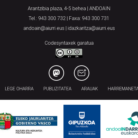
Arantzibia plaza, 4-5 behea | ANDOAIN
Tel.: 943 300 732 | Faxa: 943 300 731
andoain@aiurri.eus | idazkaritza@aiurri.eus
Codesyntaxek garatua
LEGE OHARRA
PUBLIZITATEA
ARAUAK
HARREMANET