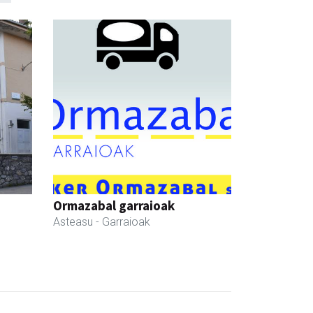
Ormazabal garraioak
Asteasu
- Garraioak