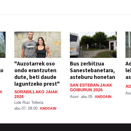
"Auzotarrek oso
Bus zerbitzua
Ad
ko
ondo erantzuten
Sanestebanetara,
le
dute, beti daude
asteburu honetan
a
laguntzeko prest"
SAN ESTEBAN JAIAK
AD
GOIBURUN 2026
K
SORABILLAKO JAIAK
Aiu
2026
Aiurri
abu 05
ANDOAIN
Lide Ruiz Telleria
abu 07, 08:00
ANDOAIN