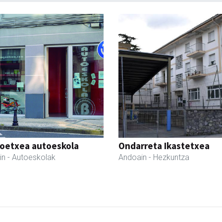
oetxea autoeskola
Ondarreta Ikastetxea
in
- Autoeskolak
Andoain
- Hezkuntza