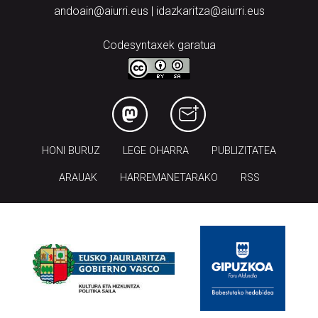
andoain@aiurri.eus | idazkaritza@aiurri.eus
Codesyntaxek garatua
HONI BURUZ
LEGE OHARRA
PUBLIZITATEA
ARAUAK
HARREMANETARAKO
RSS