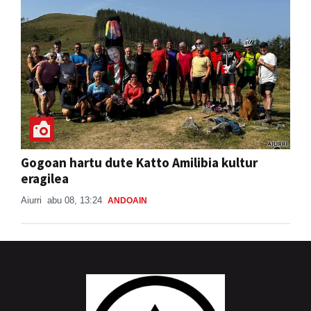
Gogoan hartu dute Katto Amilibia kultur
eragilea
Aiurri
abu 08, 13:24
ANDOAIN