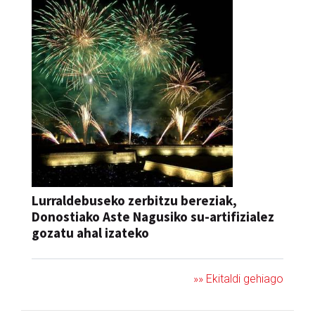
Lurraldebuseko zerbitzu bereziak,
Donostiako Aste Nagusiko su-artifizialez
gozatu ahal izateko
»» Ekitaldi gehiago