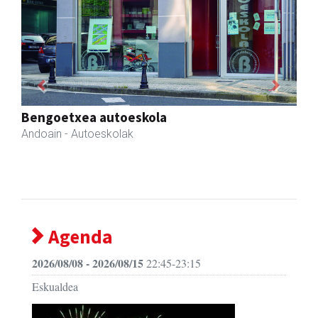
Previous
Next
Xixori belar-denda
Andoain
- Belar-denda
Agenda
2026/08/08 - 2026/08/15
22:45-23:15
Eskualdea