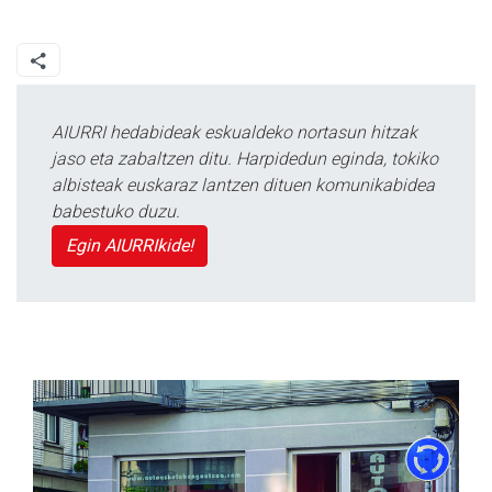
AIURRI hedabideak eskualdeko nortasun hitzak
jaso eta zabaltzen ditu. Harpidedun eginda, tokiko
albisteak euskaraz lantzen dituen komunikabidea
babestuko duzu.
Egin AIURRIkide!