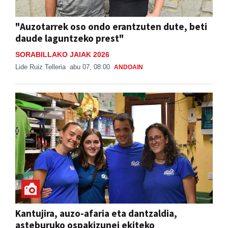
"Auzotarrek oso ondo erantzuten dute, beti
daude laguntzeko prest"
SORABILLAKO JAIAK 2026
Lide Ruiz Telleria
abu 07, 08:00
ANDOAIN
Kantujira, auzo-afaria eta dantzaldia,
asteburuko ospakizunei ekiteko