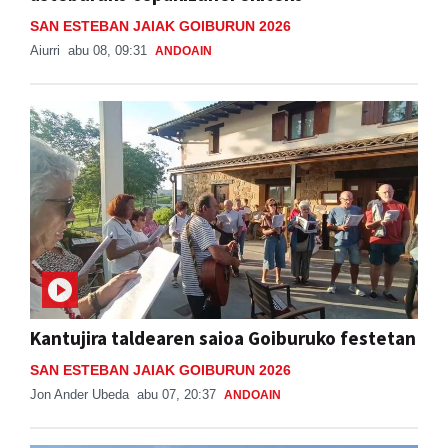
SAN ESTEBAN JAIAK GOIBURUN 2026
Aiurri
abu 08, 09:31
ANDOAIN
Kantujira taldearen saioa Goiburuko festetan
SAN ESTEBAN JAIAK GOIBURUN 2026
Jon Ander Ubeda
abu 07, 20:37
ANDOAIN