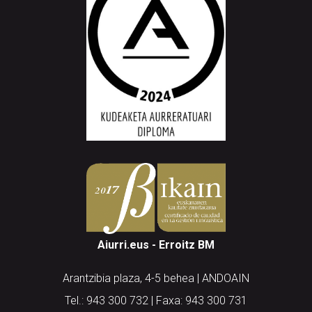
Aiurri.eus - Erroitz BM
Arantzibia plaza, 4-5 behea | ANDOAIN
Tel.: 943 300 732 | Faxa: 943 300 731