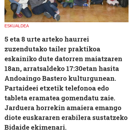
ESKUALDEA
5 eta 8 urte arteko haurrei
zuzendutako tailer praktikoa
eskainiko dute datorren maiatzaren
18an, arratsaldeko 17:30etan hasita
Andoaingo Bastero kulturgunean.
Partaideei etxetik telefonoa edo
tableta eramatea gomendatu zaie.
Jarduera horrekin amaiera emango
diote euskararen erabilera sustatzeko
Bidaide ekimenari.