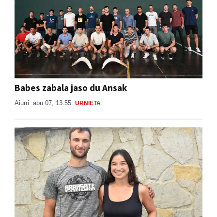
Babes zabala jaso du Ansak
Aiurri
abu 07, 13:55
URNIETA