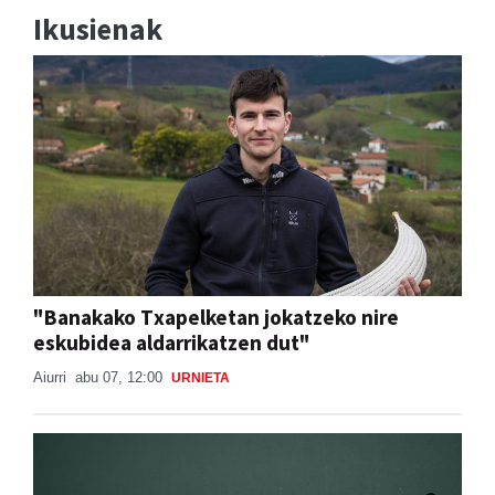
Ikusienak
"Banakako Txapelketan jokatzeko nire
eskubidea aldarrikatzen dut"
Aiurri
abu 07, 12:00
URNIETA