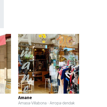
Amane
Amasa-Villabona
- Arropa-dendak