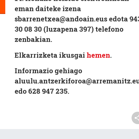
eman daiteke izena
sbarrenetxea@andoain.eus edota 94
30 08 30 (luzapena 397) telefono
zenbakian.
Elkarrizketa ikusgai
hemen
.
Informazio gehiago
aluulu.antzerkiforoa@arremanitz.e
edo
628 947 235.