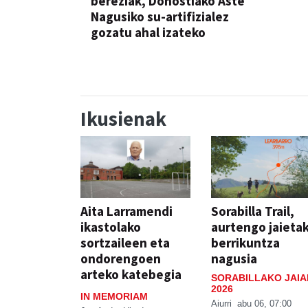
bereziak, Donostiako Aste
Nagusiko su-artifizialez
gozatu ahal izateko
Ikusienak
Aita Larramendi
Sorabilla Trail,
ikastolako
aurtengo jaieta
sortzaileen eta
berrikuntza
ondorengoen
nagusia
arteko katebegia
SORABILLAKO JAIA
2026
IN MEMORIAM
Aiurri
abu 06, 07:00