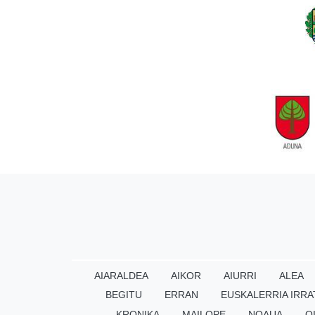
AIARALDEA
AIKOR
AIURRI
ALEA
BEGITU
ERRAN
EUSKALERRIA IRRA
KRONIKA
MAILOPE
NOAUA
O