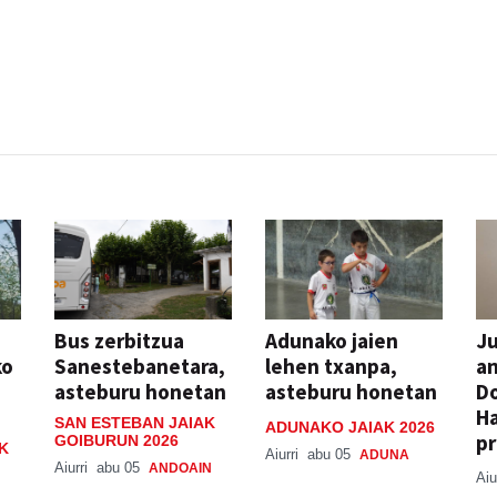
Bus zerbitzua
Adunako jaien
Ju
ko
Sanestebanetara,
lehen txanpa,
an
asteburu honetan
asteburu honetan
Do
H
SAN ESTEBAN JAIAK
ADUNAKO JAIAK 2026
pr
GOIBURUN 2026
K
Aiurri
abu 05
ADUNA
Aiurri
abu 05
ANDOAIN
Aiu