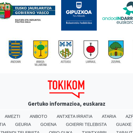
Gertuko informazioa, euskaraz
AMEZTI
ANBOTO
ANTXETA IRRATIA
ATARIA
AZP
TIA
GEURIA
GOIENA
GOIERRI TELEBISTA
GUAIXE
IZMENDI TELEBISTA
ORIO GUKA
TXINTXARRI
ZARAUT