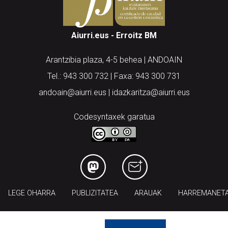
Aiurri.eus - Erroitz BM
Arantzibia plaza, 4-5 behea | ANDOAIN
Tel.: 943 300 732 | Faxa: 943 300 731
andoain@aiurri.eus | idazkaritza@aiurri.eus
Codesyntaxek garatua
LEGE OHARRA
PUBLIZITATEA
ARAUAK
HARREMANET