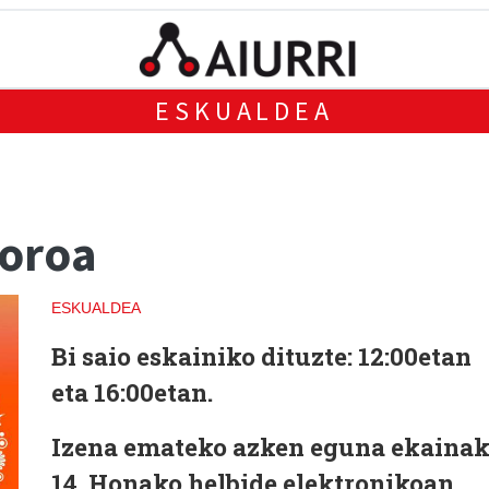
ESKUALDEA
foroa
ESKUALDEA
Bi saio eskainiko dituzte: 12:00etan
eta 16:00etan.
Izena emateko azken eguna ekaina
14. Honako helbide elektronikoan