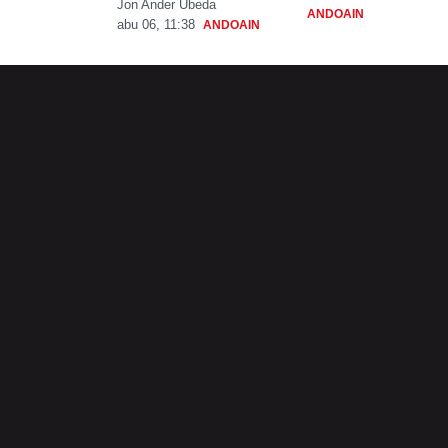
Jon Ander Ubeda
ANDOAIN
abu 06, 11:38
ANDOAIN