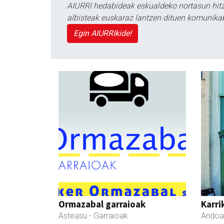
AIURRI hedabideak eskualdeko nortasun hitza
albisteak euskaraz lantzen dituen komunika
Egin AIURRIkide!
Ormazabal garraioak
Karri
Asteasu
- Garraioak
Andoa