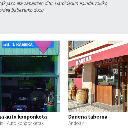
k jaso eta zabaltzen ditu. Harpidedun eginda, tokiko
bidea babestuko duzu.
ka auto konponketa
Danena taberna
in
- Auto konponketak
Andoain
-