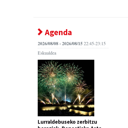
Agenda
2026/08/08 - 2026/08/15
22:45-23:15
Eskualdea
Lurraldebuseko zerbitzu