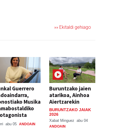
»» Ekitaldi gehiago
nkal Guerrero
Buruntzako jaien
doaindarra,
atarikoa, Ainhoa
nostiako Musika
Aiertzarekin
amabostaldiko
BURUNTZAKO JAIAK
otagonista
2026
Xabat Minguez
abu 04
rri
abu 05
ANDOAIN
ANDOAIN