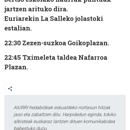
jartzen arituko dira.
Euriarekin La Salleko jolastoki
estalian.
22:30 Zezen-suzkoa Goikoplazan.
22:45 Tximeleta taldea Nafarroa
Plazan.
AIURRI hedabideak eskualdeko nortasun hitzak
jaso eta zabaltzen ditu. Harpidedun eginda, tokiko
albisteak euskaraz lantzen dituen komunikabidea
babestuko duzu.