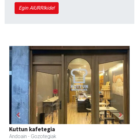
Egin AIURRIkide!
Previous
Next
Zizurkilgo Udala
Zizurkil
- Udaletxeak