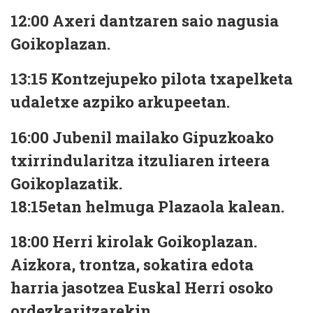
12:00 Axeri dantzaren saio nagusia
Goikoplazan.
13:15 Kontzejupeko pilota txapelketa
udaletxe azpiko arkupeetan.
16:00 Jubenil mailako Gipuzkoako
txirrindularitza itzuliaren irteera
Goikoplazatik.
18:15etan helmuga Plazaola kalean.
18:00 Herri kirolak Goikoplazan.
Aizkora, trontza, sokatira edota
harria jasotzea Euskal Herri osoko
ordezkaritzarekin.