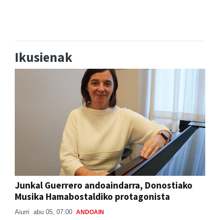
Ikusienak
Junkal Guerrero andoaindarra, Donostiako
Musika Hamabostaldiko protagonista
Aiurri
abu 05, 07:00
ANDOAIN