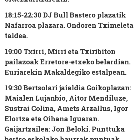
18:15-22:30 DJ Bull Bastero plazatik
Nafarroa plazara. Ondoren Tximeleta
taldea.
19:00 Txirri, Mirri eta Txiribiton
pailazoak Erretore-etxeko belardian.
Euriarekin Makaldegiko estalpean.
19:30 Bertsolari jaialdia Goikoplazan:
Maialen Lujanbio, Aitor Mendiluze,
Sustrai Colina, Amets Arzallus, Igor
Elortza eta Oihana Iguaran.
Gaijartzailea: Jon Beloki. Punttuka
bertso eskolako haurrak puntuak