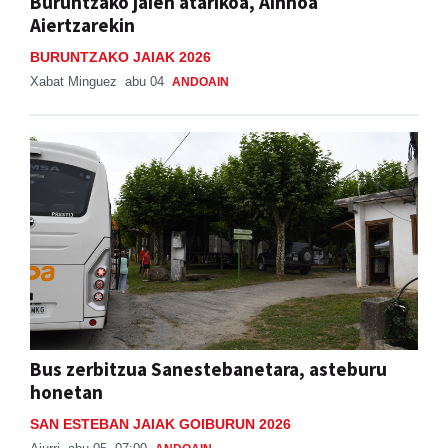
Buruntzako jaien atarikoa, Ainhoa
Aiertzarekin
BURUNTZAKO JAIAK 2026
Xabat Minguez
abu 04
ANDOAIN
Bus zerbitzua Sanestebanetara, asteburu
honetan
SAN ESTEBAN JAIAK GOIBURUN 2026