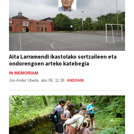
Aita Larramendi ikastolako sortzaileen eta
ondorengoen arteko katebegia
IN MEMORIAM
Jon Ander Ubeda
abu 06, 11:38
ANDOAIN