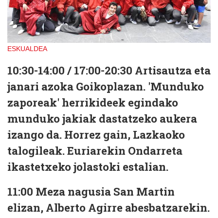
ESKUALDEA
10:30-14:00 / 17:00-20:30 Artisautza eta
janari azoka Goikoplazan. 'Munduko
zaporeak' herrikideek egindako
munduko jakiak dastatzeko aukera
izango da. Horrez gain, Lazkaoko
talogileak. Euriarekin Ondarreta
ikastetxeko jolastoki estalian.
11:00 Meza nagusia San Martin
elizan, Alberto Agirre abesbatzarekin.