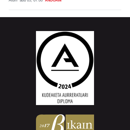
Aiurri
abu 05, 07:00
ANDOAIN