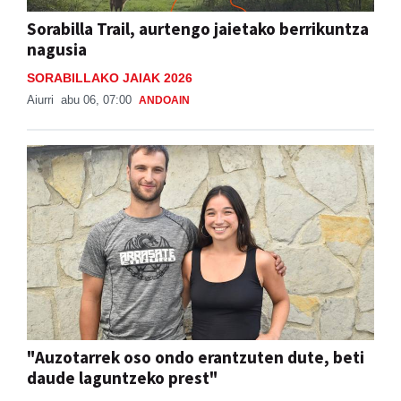
Sorabilla Trail, aurtengo jaietako berrikuntza
nagusia
SORABILLAKO JAIAK 2026
Aiurri
abu 06, 07:00
ANDOAIN
"Auzotarrek oso ondo erantzuten dute, beti
daude laguntzeko prest"