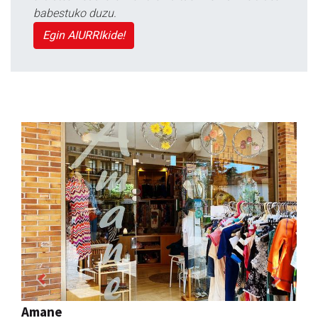
babestuko duzu.
Egin AIURRIkide!
Previous
Next
Keinu euskal jantziak