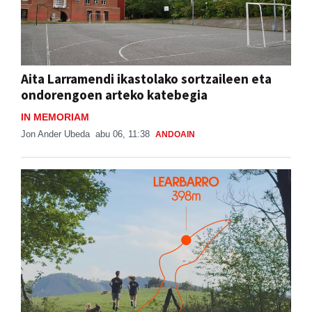
Aita Larramendi ikastolako sortzaileen eta
ondorengoen arteko katebegia
IN MEMORIAM
Jon Ander Ubeda
abu 06, 11:38
ANDOAIN