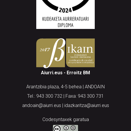
Aiurri.eus - Erroitz BM
Arantzibia plaza, 4-5 behea | ANDOAIN
Tel.: 943 300 732 | Faxa: 943 300 731
andoain@aiurri.eus | idazkaritza@aiurri.eus
Codesyntaxek garatua