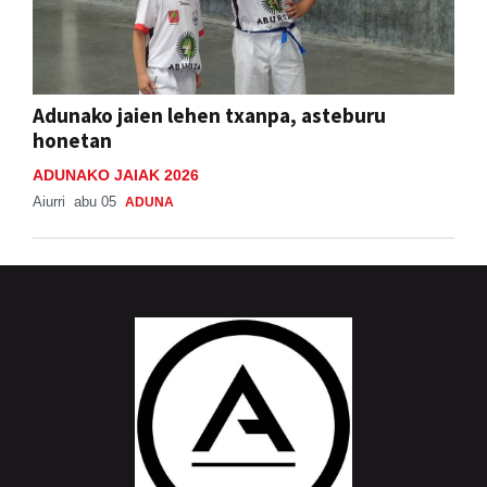
Adunako jaien lehen txanpa, asteburu
honetan
ADUNAKO JAIAK 2026
Aiurri
abu 05
ADUNA