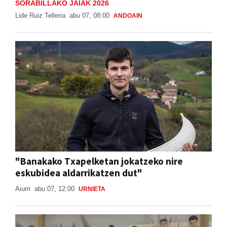
SORABILLAKO JAIAK 2026
Lide Ruiz Telleria
abu 07, 08:00
ANDOAIN
"Banakako Txapelketan jokatzeko nire
eskubidea aldarrikatzen dut"
Aiurri
abu 07, 12:00
URNIETA