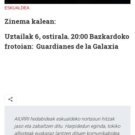
ESKUALDEA
Zinema kalean:
Uztailak 6
, ostirala. 20:00 Bazkardoko
frotoian:
Guardianes de la Galaxia
AIURRI hedabideak eskualdeko nortasun hitzak
jaso eta zabaltzen ditu. Harpidedun eginda, tokiko
albisteak euskaraz lantzen dituen komunikabidea