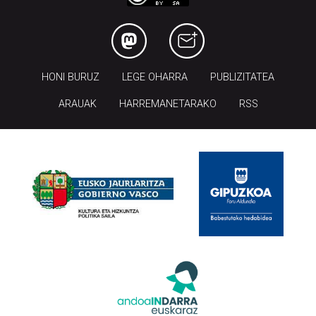
HONI BURUZ
LEGE OHARRA
PUBLIZITATEA
ARAUAK
HARREMANETARAKO
RSS