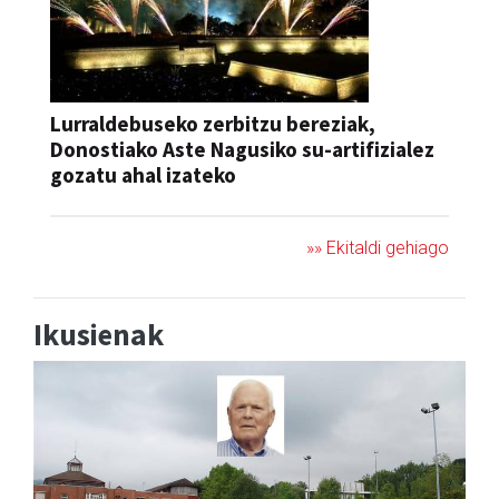
Lurraldebuseko zerbitzu bereziak,
Donostiako Aste Nagusiko su-artifizialez
gozatu ahal izateko
»» Ekitaldi gehiago
Ikusienak