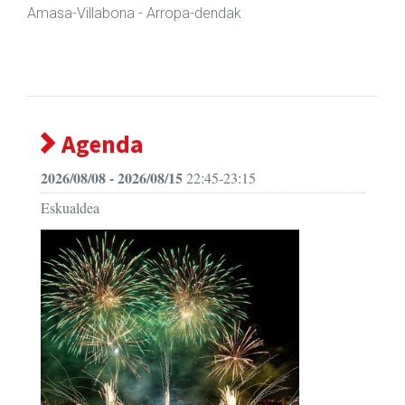
Andoain
- Arropa-dendak
Agenda
2026/08/08 - 2026/08/15
22:45-23:15
Eskualdea