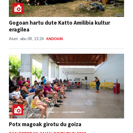
Gogoan hartu dute Katto Amilibia kultur
eragilea
Aiurri
abu 08, 13:24
ANDOAIN
Potx magoak girotu du goiza