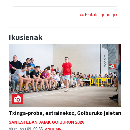
»» Ekitaldi gehiago
Ikusienak
Txinga-proba, estrainekoz, Goiburuko jaietan
SAN ESTEBAN JAIAK GOIBURUN 2026
Aiurri
abu 09, 09:55
ANDOAIN