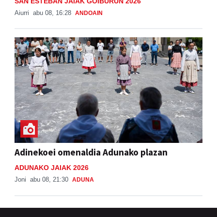
SAN ESTEBAN JAIAK GOIBURUN 2026
Aiurri
abu 08, 16:28
ANDOAIN
Adinekoei omenaldia Adunako plazan
ADUNAKO JAIAK 2026
Joni
abu 08, 21:30
ADUNA