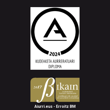
Aiurri.eus - Erroitz BM