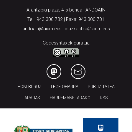
Arantzibia plaza, 4-5 behea | ANDOAIN
Tel.: 943 300 732 | Faxa: 943 300 731
andoain@aiurri.eus | idazkaritza@aiurri.eus
Codesyntaxek garatua
HONI BURUZ
LEGE OHARRA
PUBLIZITATEA
ARAUAK
HARREMANETARAKO
RSS