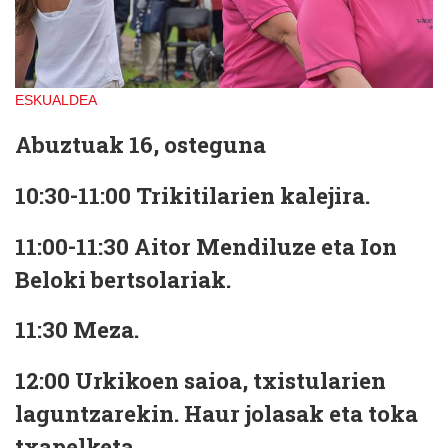
ESKUALDEA
Abuztuak 16, osteguna
10:30-11:00
Trikitilarien kalejira.
11:00-11:30
Aitor Mendiluze eta Ion
Beloki bertsolariak.
11:30
Meza.
12:00
Urkikoen saioa, txistularien
laguntzarekin. Haur jolasak eta toka
txapelketa.