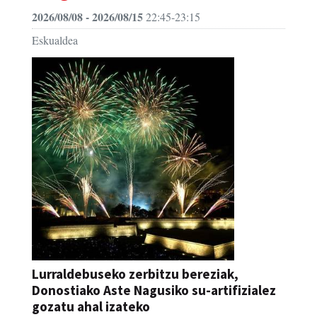
2026/08/08 - 2026/08/15
22:45-23:15
Eskualdea
Lurraldebuseko zerbitzu bereziak,
Donostiako Aste Nagusiko su-artifizialez
gozatu ahal izateko