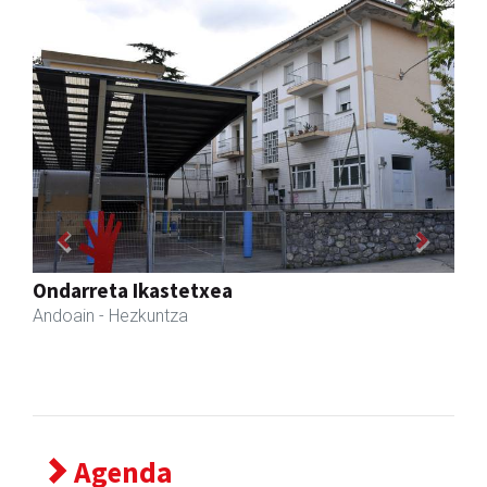
Previous
Next
Erniobea BHI
Amasa-Villabona
- Hezkuntza
Agenda