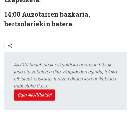
14:00
Auzotarren bazkaria,
bertsolariekin batera.
AIURRI hedabideak eskualdeko nortasun hitzak
jaso eta zabaltzen ditu. Harpidedun eginda, tokiko
albisteak euskaraz lantzen dituen komunikabidea
babestuko duzu.
Egin AIURRIkide!