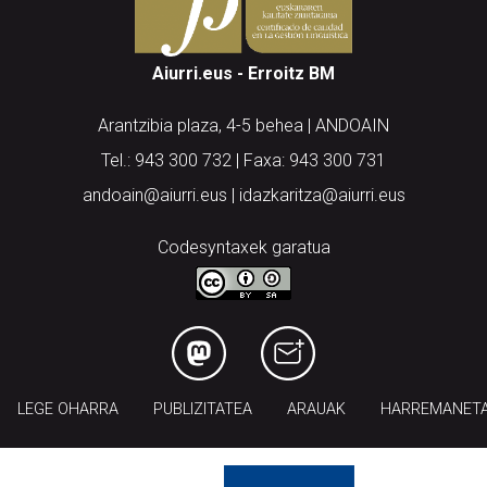
Aiurri.eus - Erroitz BM
Arantzibia plaza, 4-5 behea | ANDOAIN
Tel.: 943 300 732 | Faxa: 943 300 731
andoain@aiurri.eus | idazkaritza@aiurri.eus
Codesyntaxek garatua
LEGE OHARRA
PUBLIZITATEA
ARAUAK
HARREMANET