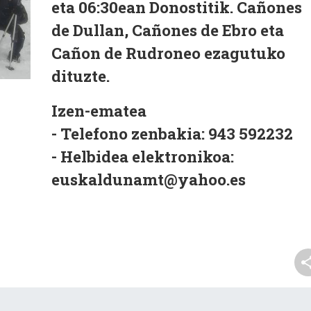
eta 06:30ean Donostitik. Cañones
de Dullan, Cañones de Ebro eta
Cañon de Rudroneo ezagutuko
dituzte.
Izen-ematea
- Telefono zenbakia: 943 592232
- Helbidea elektronikoa:
euskaldunamt@yahoo.es