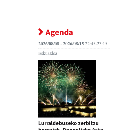
Agenda
2026/08/08 - 2026/08/15
22:45-23:15
Eskualdea
Lurraldebuseko zerbitzu
bereziak, Donostiako Aste