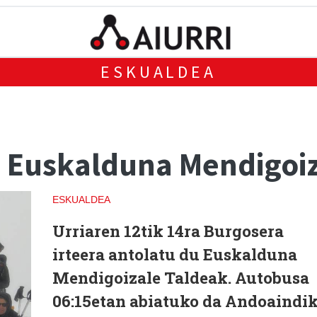
ESKUALDEA
a Euskalduna Mendigoiz
ESKUALDEA
Urriaren 12tik 14ra Burgosera
irteera antolatu du Euskalduna
Mendigoizale Taldeak. Autobusa
06:15etan abiatuko da Andoaindik