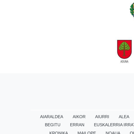
AIARALDEA
AIKOR
AIURRI
ALEA
BEGITU
ERRAN
EUSKALERRIA IRRA
KRONIKA
MAILOPE
NOAUA
O