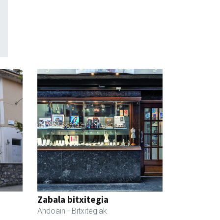
Zabala bitxitegia
Andoain
- Bitxitegiak