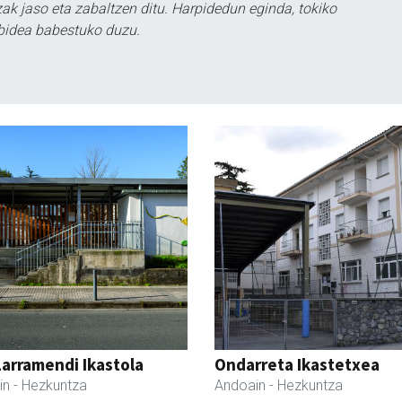
k jaso eta zabaltzen ditu. Harpidedun eginda, tokiko
bidea babestuko duzu.
Larramendi Ikastola
Ondarreta Ikastetxea
in
- Hezkuntza
Andoain
- Hezkuntza