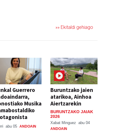
»» Ekitaldi gehiago
nkal Guerrero
Buruntzako jaien
doaindarra,
atarikoa, Ainhoa
nostiako Musika
Aiertzarekin
amabostaldiko
BURUNTZAKO JAIAK
otagonista
2026
Xabat Minguez
abu 04
rri
abu 05
ANDOAIN
ANDOAIN