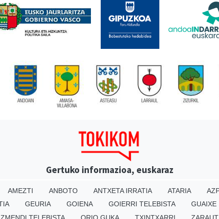
Gertuko informazioa, euskaraz
AMEZTI
ANBOTO
ANTXETA IRRATIA
ATARIA
AZP
TIA
GEURIA
GOIENA
GOIERRI TELEBISTA
GUAIXE
IZMENDI TELEBISTA
ORIO GUKA
TXINTXARRI
ZARAUT