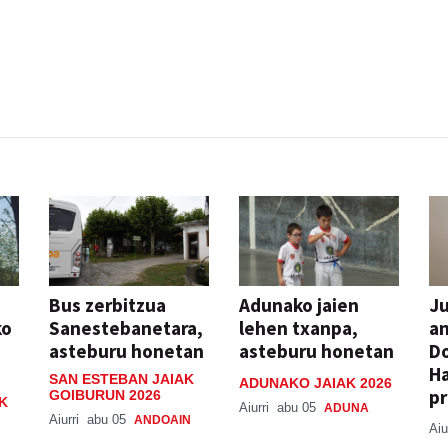
Bus zerbitzua
Adunako jaien
Ju
ko
Sanestebanetara,
lehen txanpa,
an
asteburu honetan
asteburu honetan
Do
H
SAN ESTEBAN JAIAK
ADUNAKO JAIAK 2026
pr
GOIBURUN 2026
K
Aiurri
abu 05
ADUNA
Aiurri
abu 05
ANDOAIN
Aiu