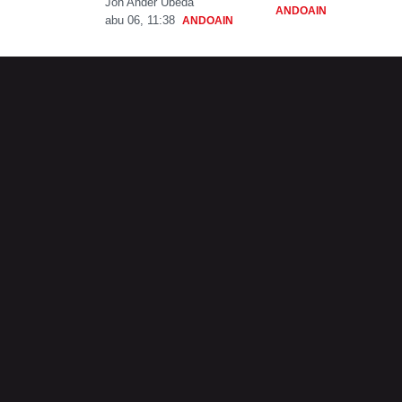
Jon Ander Ubeda
ANDOAIN
abu 06, 11:38
ANDOAIN