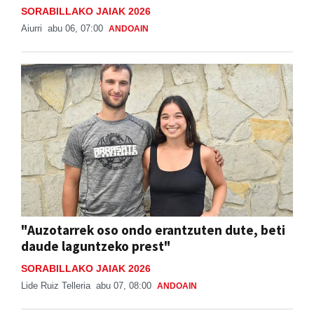
SORABILLAKO JAIAK 2026
Aiurri
abu 06, 07:00
ANDOAIN
"Auzotarrek oso ondo erantzuten dute, beti
daude laguntzeko prest"
SORABILLAKO JAIAK 2026
Lide Ruiz Telleria
abu 07, 08:00
ANDOAIN