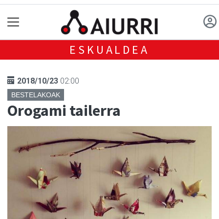
ESKUALDEA
2018/10/23
02:00
BESTELAKOAK
Orogami tailerra