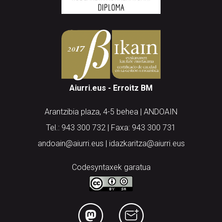
Aiurri.eus - Erroitz BM
Arantzibia plaza, 4-5 behea | ANDOAIN
Tel.: 943 300 732 | Faxa: 943 300 731
andoain@aiurri.eus | idazkaritza@aiurri.eus
Codesyntaxek garatua