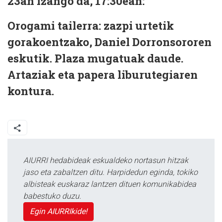
23an izango da, 17:30ean:
Orogami tailerra:
zazpi urtetik
gorakoentzako, Daniel Dorronsororen
eskutik. Plaza mugatuak daude.
Artaziak eta papera liburutegiaren
kontura.
AIURRI hedabideak eskualdeko nortasun hitzak
jaso eta zabaltzen ditu. Harpidedun eginda, tokiko
albisteak euskaraz lantzen dituen komunikabidea
babestuko duzu.
Egin AIURRIkide!