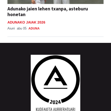
Adunako jaien lehen txanpa, asteburu
honetan
ADUNAKO JAIAK 2026
Aiurri
abu 05
ADUNA