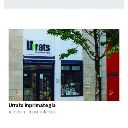
Previous
Next
Zizurkilgo Udala
Zizurkil
- Udaletxeak