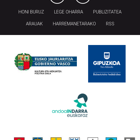
HONI BURUZ
LEGE OHARRA
PUBLIZITATEA
ARAUAK
HARREMANETARAKO
RSS