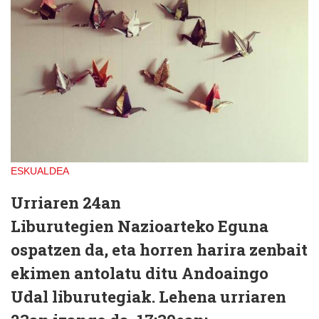
ESKUALDEA
Urriaren 24an
Liburutegien Nazioarteko Eguna
ospatzen da, eta horren harira zenbait
ekimen antolatu ditu Andoaingo
Udal liburutegiak. Lehena urriaren