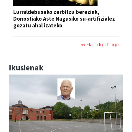
Lurraldebuseko zerbitzu bereziak,
Donostiako Aste Nagusiko su-artifizialez
gozatu ahal izateko
»» Ekitaldi gehiago
Ikusienak