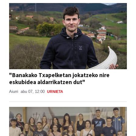
"Banakako Txapelketan jokatzeko nire
eskubidea aldarrikatzen dut"
Aiurri
abu 07, 12:00
URNIETA