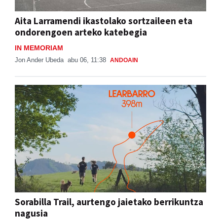
Aita Larramendi ikastolako sortzaileen eta
ondorengoen arteko katebegia
IN MEMORIAM
Jon Ander Ubeda
abu 06, 11:38
ANDOAIN
Sorabilla Trail, aurtengo jaietako berrikuntza
nagusia