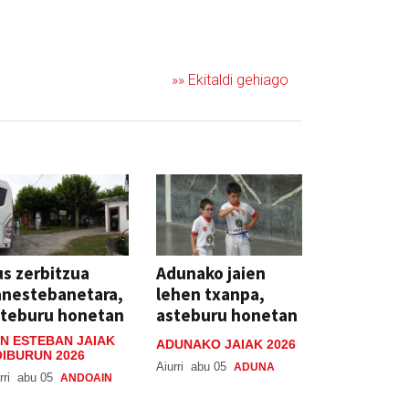
»» Ekitaldi gehiago
s zerbitzua
Adunako jaien
anestebanetara,
lehen txanpa,
steburu honetan
asteburu honetan
N ESTEBAN JAIAK
ADUNAKO JAIAK 2026
IBURUN 2026
Aiurri
abu 05
ADUNA
rri
abu 05
ANDOAIN