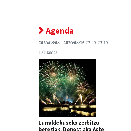
Agenda
2026/08/08 - 2026/08/15
22:45-23:15
Eskualdea
Lurraldebuseko zerbitzu
bereziak, Donostiako Aste