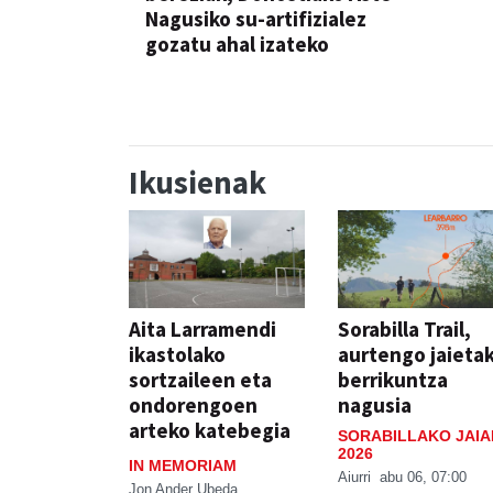
Nagusiko su-artifizialez
gozatu ahal izateko
Ikusienak
Aita Larramendi
Sorabilla Trail,
ikastolako
aurtengo jaieta
sortzaileen eta
berrikuntza
ondorengoen
nagusia
arteko katebegia
SORABILLAKO JAIA
2026
IN MEMORIAM
Aiurri
abu 06, 07:00
Jon Ander Ubeda