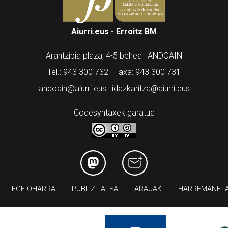
Aiurri.eus - Erroitz BM
Arantzibia plaza, 4-5 behea | ANDOAIN
Tel.: 943 300 732 | Faxa: 943 300 731
andoain@aiurri.eus | idazkaritza@aiurri.eus
Codesyntaxek garatua
LEGE OHARRA
PUBLIZITATEA
ARAUAK
HARREMANET