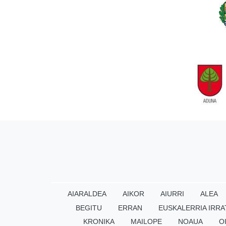
AIARALDEA
AIKOR
AIURRI
ALEA
BEGITU
ERRAN
EUSKALERRIA IRRA
KRONIKA
MAILOPE
NOAUA
O