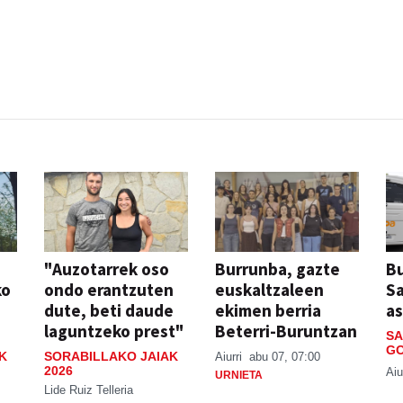
"Auzotarrek oso
Burrunba, gazte
Bu
ko
ondo erantzuten
euskaltzaleen
S
dute, beti daude
ekimen berria
a
laguntzeko prest"
Beterri-Buruntzan
SA
GO
K
SORABILLAKO JAIAK
Aiurri
abu 07, 07:00
2026
Aiu
URNIETA
Lide Ruiz Telleria