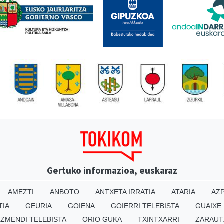
Gertuko informazioa, euskaraz
AMEZTI
ANBOTO
ANTXETA IRRATIA
ATARIA
AZP
TIA
GEURIA
GOIENA
GOIERRI TELEBISTA
GUAIXE
IZMENDI TELEBISTA
ORIO GUKA
TXINTXARRI
ZARAUT