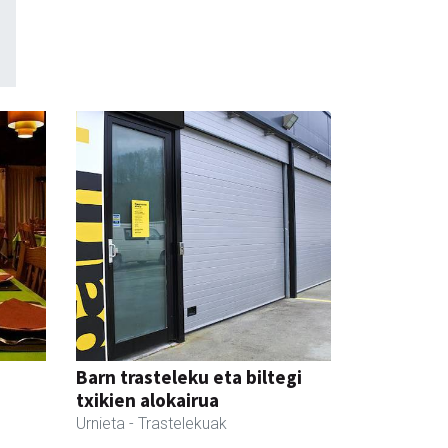
Barn trasteleku eta biltegi
txikien alokairua
Urnieta
- Trastelekuak