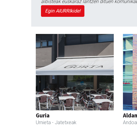
albisteak euskaraz lantzen dituen komunika
Egin AIURRIkide!
Guria
Aldam
Urnieta
- Jatetxeak
Andoa