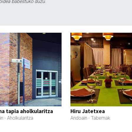
bidea babestuko duzu.
a tapia aholkularitza
Hiru Jatetxea
in
- Aholkularitza
Andoain
- Tabernak