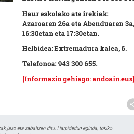
Haur eskolako ate irekiak:
Azaroaren 26a eta Abenduaren 3a
16:30etan eta 17:30etan.
Helbidea:
Extremadura kalea, 6.
Telefonoa:
943 300 655.
[Informazio gehiago: andoain.eus
k jaso eta zabaltzen ditu. Harpidedun eginda, tokiko