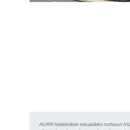
AIURRI hedabideak eskualdeko nortasun hitza