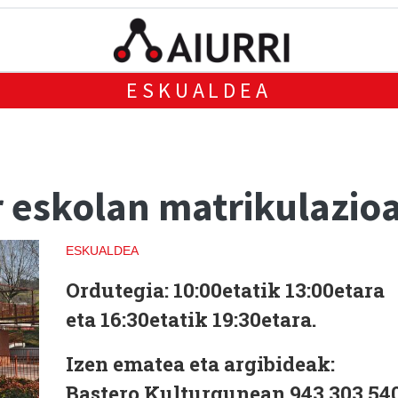
ESKUALDEA
 eskolan matrikulazioa
ESKUALDEA
Ordutegia:
10:00etatik 13:00etara
eta 16:30etatik 19:30etara.
Izen ematea eta argibideak:
Bastero Kulturgunean 943 303 540