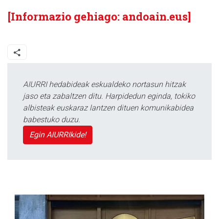
[Informazio gehiago: andoain.eus]
AIURRI hedabideak eskualdeko nortasun hitzak
jaso eta zabaltzen ditu. Harpidedun eginda, tokiko
albisteak euskaraz lantzen dituen komunikabidea
babestuko duzu.
Egin AIURRIkide!