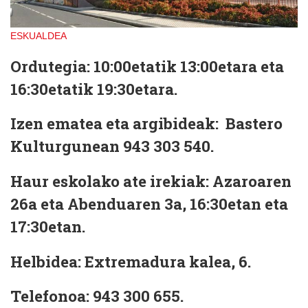
ESKUALDEA
Ordutegia:
10:00etatik 13:00etara eta
16:30etatik 19:30etara.
Izen ematea eta argibideak:
Bastero
Kulturgunean 943 303 540.
Haur eskolako ate irekiak:
Azaroaren
26a eta Abenduaren 3a, 16:30etan eta
17:30etan.
Helbidea:
Extremadura kalea, 6.
Telefonoa:
943 300 655.