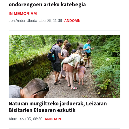
ondorengoen arteko katebegia
IN MEMORIAM
Jon Ander Ubeda
abu 06, 11:38
ANDOAIN
Naturan murgiltzeko jarduerak, Leizaran
Bisitarien Etxearen eskutik
Aiurri
abu 05, 08:30
ANDOAIN