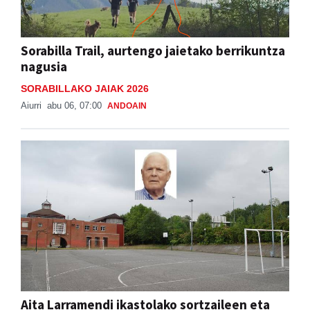
Sorabilla Trail, aurtengo jaietako berrikuntza
nagusia
SORABILLAKO JAIAK 2026
Aiurri
abu 06, 07:00
ANDOAIN
Aita Larramendi ikastolako sortzaileen eta