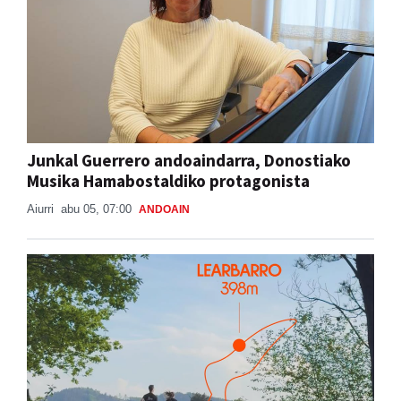
Junkal Guerrero andoaindarra, Donostiako
Musika Hamabostaldiko protagonista
Aiurri
abu 05, 07:00
ANDOAIN