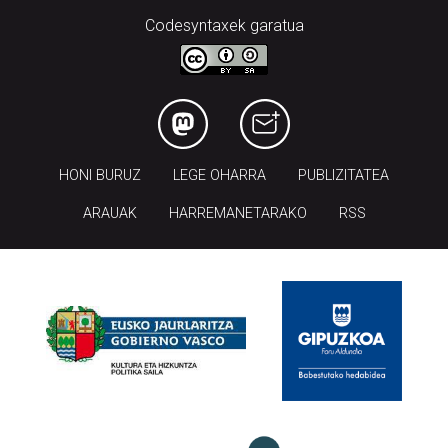
Codesyntaxek garatua
HONI BURUZ
LEGE OHARRA
PUBLIZITATEA
ARAUAK
HARREMANETARAKO
RSS