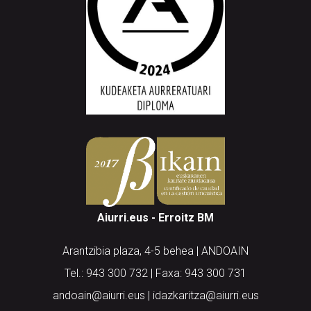
Aiurri.eus - Erroitz BM
Arantzibia plaza, 4-5 behea | ANDOAIN
Tel.: 943 300 732 | Faxa: 943 300 731
andoain@aiurri.eus | idazkaritza@aiurri.eus