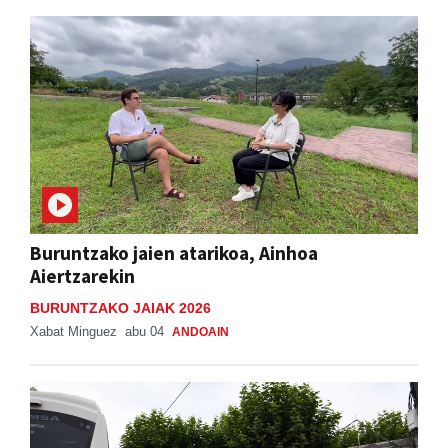
Buruntzako jaien atarikoa, Ainhoa
Aiertzarekin
BURUNTZAKO JAIAK 2026
Xabat Minguez
abu 04
ANDOAIN