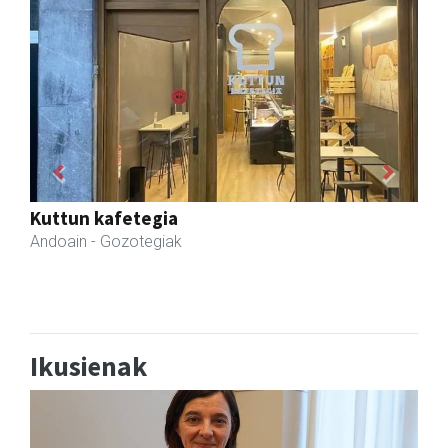
Previous
Next
Ernaitza liburu-denda
Andoain
- Liburu-dendak
Ikusienak