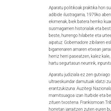
Aparatu politikoak praktika hori s
adibide ilustragarria, 1979ko abe
ekimenak, biek batera herriko kua
susmagarrien historialak eta bes
beste, hurrengo hilabete eta urtee
aipatuz. Gobernadore zibilaren es
bigarrenaren amaren etxean jarrait
herriz herri paseatzen, kalez kale
hartu segurtasun neurririk, inpun
Aparatu judiziala ez zen gutxiag
ultraeskuindar damutuak idatzi zu
erantzukizuna: Auzitegi Nazionala
mamitsuagoa izan Iturbide eta be
zituen txostena. Frankismoan Trib
horretan jarraitzen zuten euren b