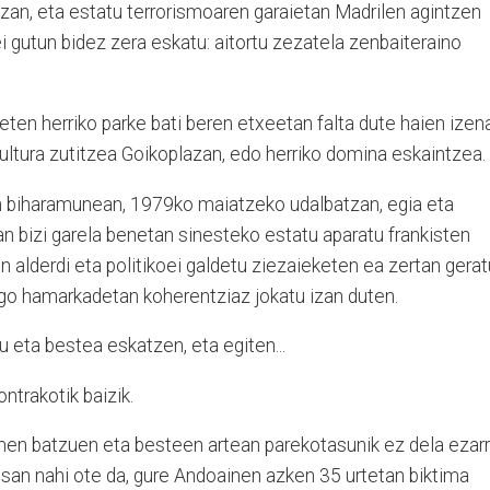
azan, eta estatu terrorismoaren garaietan Madrilen agintzen
i gutun bidez zera eskatu: aitortu zezatela zenbaiteraino
.
keten herriko parke bati beren etxeetan falta dute haien izen
ltura zutitzea Goikoplazan, edo herriko domina eskaintzea.
 biharamunean, 1979ko maiatzeko udalbatzan, egia eta
n bizi garela benetan sinesteko estatu aparatu frankisten
 alderdi eta politikoei galdetu ziezaieketen ea zertan gerat
ngo hamarkadetan koherentziaz jokatu izan duten.
 eta bestea eskatzen, eta egiten...
ontrakotik baizik.
timen batzuen eta besteen artean parekotasunik ez dela ezarr
esan nahi ote da, gure Andoainen azken 35 urtetan biktima