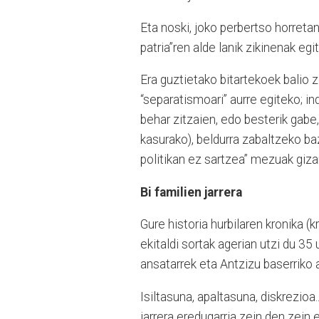
Eta noski, joko perbertso horretan,
patria”ren alde lanik zikinenak egi
Era guztietako bitartekoek balio
“separatismoari” aurre egiteko; in
behar zitzaien, edo besterik gabe,
kasurako), beldurra zabaltzeko ba
politikan ez sartzea” mezuak giza
Bi familien jarrera
Gure historia hurbilaren kronika 
ekitaldi sortak agerian utzi du 35
ansatarrek eta Antzizu baserriko a
Isiltasuna, apaltasuna, diskrezioa
jarrera eredugarria zein den zein