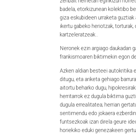
zenbait herrietan eginkizun horre
badela, etorkizunean kolektibo be
giza eskubideen urraketa guztiak 
ikertu gabeko heriotzak, torturak
kartzeleratzeak...
Neronek ezin argiago daukadan ga
frankismoaren biktimekin egon de
Azken aldian besteei autokritika 
ditugu, eta ariketa gehiago barrur
aitortu beharko dugu, hipokresirak
herritarrok ez dugula biktima guzt
dugula errealitatea; herrian gerta
sentimendu edo jokaera ezberdinak
funtsezkoak izan direla geure ide
horiekiko eduki genezakeen gertuta