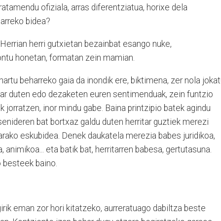
atamendu ofiziala, arras diferentziatua, horixe dela
harreko bidea?
Herrian herri gutxietan bezainbat esango nuke,
kontu honetan, formatan zein mamian.
rtu beharreko gaia da inondik ere, biktimena, zer nola joka
ehar duten edo dezaketen euren sentimenduak, zein funtzio
ak jorratzen, inor mindu gabe. Baina printzipio batek agindu
 senideren bat bortxaz galdu duten herritar guztiek merezi
etarako eskubidea. Denek daukatela merezia babes juridikoa,
 animikoa... eta batik bat, herritarren babesa, gertutasuna.
o besteek baino.
rik eman zor hori kitatzeko, aurreratuago dabiltza beste