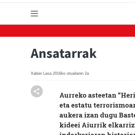
Ansatarrak
Xabier Lasa
2016ko otsailaren 2a
Aurreko asteetan “Her
eta estatu terrorismoa
aukera izan dugu Baste
kideei Aiurrik elkarri
indarkeriaren historia