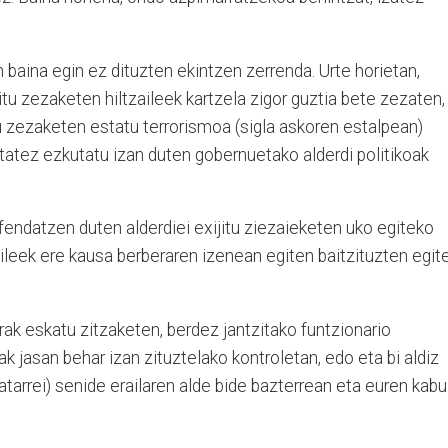
baina egin ez dituzten ekintzen zerrenda. Urte horietan,
itu zezaketen hiltzaileek kartzela zigor guztia bete zezaten,
itu zezaketen estatu terrorismoa (sigla askoren estalpean)
nitatez ezkutatu izan duten gobernuetako alderdi politikoak
fendatzen duten alderdiei exijitu ziezaieketen uko egiteko
zaileek ere kausa berberaren izenean egiten baitzituzten egit
rak eskatu zitzaketen, berdez jantzitako funtzionario
 jasan behar izan zituztelako kontroletan, edo eta bi aldiz
tarrei) senide erailaren alde bide bazterrean eta euren kab