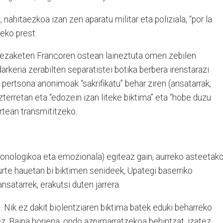
 nahitaezkoa izan zen aparatu militar eta poliziala, “por la
teko prest.
 zezaketen Francoren ostean laineztuta omen zebilen
darkeria zerabilten separatistei botika berbera irenstarazi
 pertsona anonimoak “sakrifikatu” behar ziren (ansatarrak,
zterretan eta “edozein izan liteke biktima” eta “hobe duzu
rtean transmititzeko.
(kronologikoa eta emozionala) egiteaz gain, aurreko asteetak
 urte hauetan bi biktimen senideek, Upategi baserriko
nsatarrek, erakutsi duten jarrera.
... Nik ez dakit biolentziaren biktima batek eduki beharreko
 ez. Baina horiena, ondo azpimarratzekoa behintzat, izatez