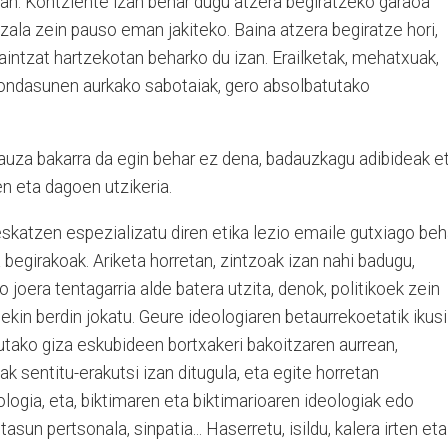
tan. Kontziente izan behar dugu atzera begiratzeko garaoa
zala zein pauso eman jakiteko. Baina atzera begiratze hori,
aintzat hartzekotan beharko du izan. Erailketak, mehatxuak,
, ondasunen aurkako sabotaiak, gero absolbatutako
uza bakarra da egin behar ez dena, badauzkagu adibideak et
n eta dagoen utzikeria.
eskatzen espezializatu diren etika lezio emaile gutxiago beh
a begirakoak. Ariketa horretan, zintzoak izan nahi badugu,
o joera tentagarria alde batera utzita, denok, politikoek zein
iekin berdin jokatu. Geure ideologiaren betaurrekoetatik ikusi
tutako giza eskubideen bortxakeri bakoitzaren aurrean,
 sentitu-erakutsi izan ditugula, eta egite horretan
ologia, eta, biktimaren eta biktimarioaren ideologiak edo
sun pertsonala, sinpatia... Haserretu, isildu, kalera irten eta