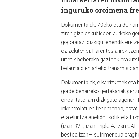
inguruko oroimena fres
Dokumentalak, 70eko eta 80 hama
ziren giza eskubideen aurkako gert
gogorarazi dizkigu lehendik ere ze
ez zekitenei. Parentesia irekitze
urtetik beherako gazteek erakutsi 
belaunaldien arteko transmisioa
Dokumentalak, elkarrizketek eta 
gorde beharreko gertakariak gertur
errealitate jarri dizkigute agerian
inkontrolatuen fenomenoa, estatu
eta ekintza anekdotikotik eta biz
(izan BVE, izan Triple A, izan GAL
bestea izan–, sufrimendua eragite