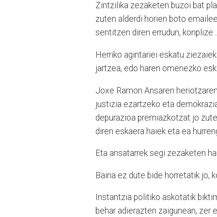
Zintzilika zezaketen buzoi bat pl
zuten alderdi horien boto emailee
sentitzen diren errudun, konplize..
Herriko agintariei eskatu ziezaie
jartzea, edo haren omenezko esku
Joxe Ramon Ansaren heriotzaren
justizia ezartzeko eta demokrazia
depurazioa premiazkotzat jo zuten
diren eskaera haiek eta ea hurre
Eta ansatarrek segi zezaketen hau
Baina ez dute bide horretatik jo, k
Instantzia politiko askotatik bik
behar adierazten zaigunean, zer 