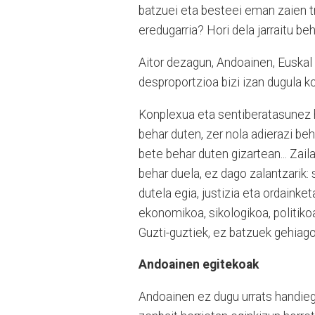
batzuei eta besteei eman zaien tr
eredugarria? Hori dela jarraitu be
Aitor dezagun, Andoainen, Euskal 
desproportzioa bizi izan dugula 
Konplexua eta sentiberatasunez ha
behar duten, zer nola adierazi b
bete behar duten gizartean... Zail
behar duela, ez dago zalantzarik:
dutela egia, justizia eta ordaink
ekonomikoa, sikologikoa, politikoa,
Guzti-guztiek, ez batzuek gehiag
Andoainen egitekoak
Andoainen ez dugu urrats handiegi