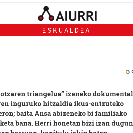
ESKUALDEA
iotzaren triangelua” izeneko dokumenta
ren inguruko hitzaldia ikus-entzuteko
ron; baita Ansa abizeneko bi familiako
zketa bana. Herri honetan bizi izan dugun
ren barruan, kapitulu jakin baten