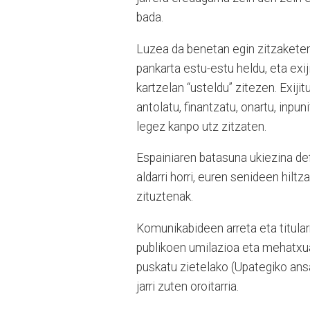
bada.
Luzea da benetan egin zitzaketen 
pankarta estu-estu heldu, eta exij
kartzelan “usteldu” zitezen. Exij
antolatu, finantzatu, onartu, inpu
legez kanpo utz zitzaten.
Espainiaren batasuna ukiezina de
aldarri horri, euren senideen hilt
zituztenak.
Komunikabideen arreta eta titular
publikoen umilazioa eta mehatxuak
puskatu zietelako (Upategiko ansa
jarri zuten oroitarria.