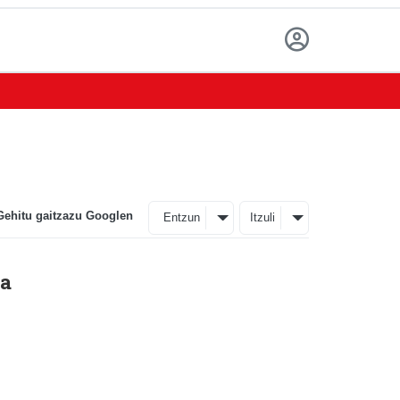
Gehitu gaitzazu Googlen
Entzun
Itzuli
la