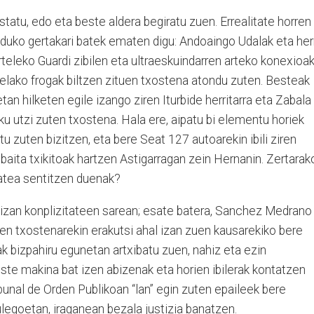
ustatu, edo eta beste aldera begiratu zuen. Errealitate horren
nduko gertakari batek ematen digu: Andoaingo Udalak eta her
rteleko Guardi zibilen eta ultraeskuindarren arteko konexioak
telako frogak biltzen zituen txostena atondu zuten. Besteak
tan hilketen egile izango ziren Iturbide herritarra eta Zabala
ku utzi zuten txostena. Hala ere, aipatu bi elementu horiek
u zuten bizitzen, eta bere Seat 127 autoarekin ibili ziren
, baita txikitoak hartzen Astigarragan zein Hernanin. Zertarak
itatea sentitzen duenak?
o izan konplizitateen sarean; esate batera, Sanchez Medrano
en txostenarekin erakutsi ahal izan zuen kausarekiko bere
k bizpahiru egunetan artxibatu zuen, nahiz eta ezin
ste makina bat izen abizenak eta horien ibilerak kontatzen
unal de Orden Publikoan “lan” egin zuten epaileek bere
ulegoetan, iraganean bezala justizia banatzen.