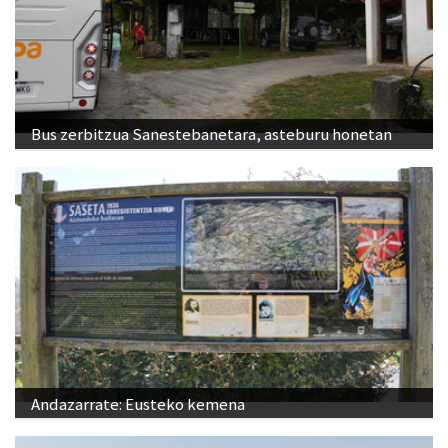
Bus zerbitzua Sanestebanetara, asteburu honetan
Andazarrate: Eusteko kemena