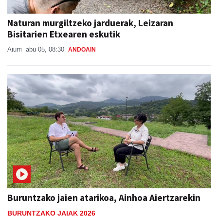
Naturan murgiltzeko jarduerak, Leizaran
Bisitarien Etxearen eskutik
Aiurri
abu 05, 08:30
ANDOAIN
Buruntzako jaien atarikoa, Ainhoa Aiertzarekin
BURUNTZAKO JAIAK 2026