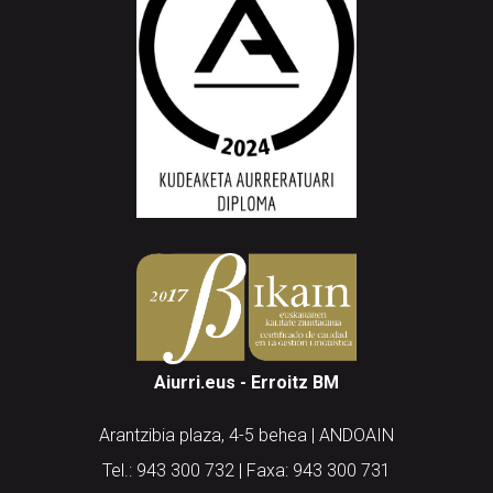
Aiurri.eus - Erroitz BM
Arantzibia plaza, 4-5 behea | ANDOAIN
Tel.: 943 300 732 | Faxa: 943 300 731