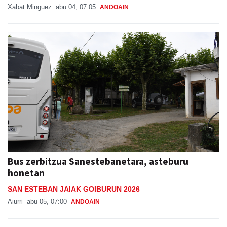
Xabat Minguez
abu 04, 07:05
ANDOAIN
Bus zerbitzua Sanestebanetara, asteburu
honetan
SAN ESTEBAN JAIAK GOIBURUN 2026
Aiurri
abu 05, 07:00
ANDOAIN