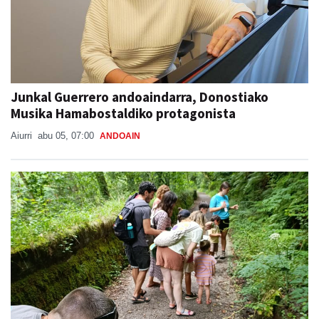
Junkal Guerrero andoaindarra, Donostiako
Musika Hamabostaldiko protagonista
Aiurri
abu 05, 07:00
ANDOAIN