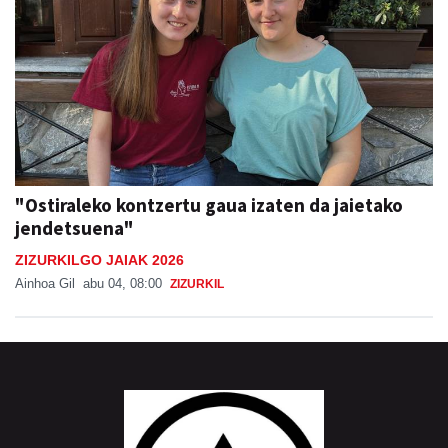
"Ostiraleko kontzertu gaua izaten da jaietako
jendetsuena"
ZIZURKILGO JAIAK 2026
Ainhoa Gil
abu 04, 08:00
ZIZURKIL