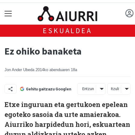
ESKUALDEA
Ez ohiko banaketa
Jon Ander Ubeda
2014ko abenduaren 18a
Entzun
Itzuli
Gehitu gaitzazu Googlen
Etxe inguruan eta gertukoen epelean
egoteko sasoia da urte amaierakoa.
Aiurriko harpidedun hori, eskuartean
duzun aldizkaria urteko azken