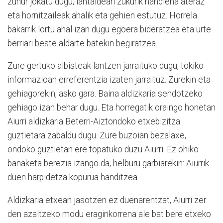
zuhur jokatu dugu, lantaldeari zukurik handiena ateraz
eta hornitzaileak ahalik eta gehien estutuz. Horrela
bakarrik lortu ahal izan dugu egoera bideratzea eta urte
berriari beste aldarte batekin begiratzea.
Zure gertuko albisteak lantzen jarraituko dugu, tokiko
informazioan erreferentzia izaten jarraituz. Zurekin eta
gehiagorekin, asko gara. Baina aldizkaria sendotzeko
gehiago izan behar dugu. Eta horregatik oraingo honetan
Aiurri aldizkaria Beterri-Aiztondoko etxebizitza
guztietara zabaldu dugu. Zure buzoian bezalaxe,
ondoko guztietan ere topatuko duzu Aiurri. Ez ohiko
banaketa berezia izango da, helburu garbiarekin: Aiurrik
duen harpidetza kopurua handitzea.
Aldizkaria etxean jasotzen ez duenarentzat, Aiurri zer
den azaltzeko modu eraginkorrena ale bat bere etxeko