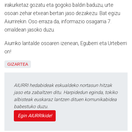
irakurketaz gozatu eta gogoko baldin baduzu, urte
osoan zehar etxean bertan jaso dezakezu. Bat egizu
Aiurrirekin. Oso erraza da, informazio osagarria 7.
orrialdean jasoko duzu.
Aiurriko lantalde osoaren izenean, Eguberri eta Urteberri
on!
GIZARTEA
AIURRI hedabideak eskualdeko nortasun hitzak
jaso eta zabaltzen ditu. Harpidedun eginda, tokiko
albisteak euskaraz lantzen dituen komunikabidea
babestuko duzu.
Egin AIURRIkide!