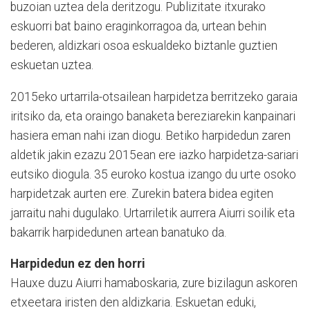
buzoian uztea dela deritzogu. Publizitate itxurako
eskuorri bat baino eraginkorragoa da, urtean behin
bederen, aldizkari osoa eskualdeko biztanle guztien
eskuetan uztea.
2015eko urtarrila-otsailean harpidetza berritzeko garaia
iritsiko da, eta oraingo banaketa bereziarekin kanpainari
hasiera eman nahi izan diogu. Betiko harpidedun zaren
aldetik jakin ezazu 2015ean ere iazko harpidetza-sariari
eutsiko diogula. 35 euroko kostua izango du urte osoko
harpidetzak aurten ere. Zurekin batera bidea egiten
jarraitu nahi dugulako. Urtarriletik aurrera Aiurri soilik eta
bakarrik harpidedunen artean banatuko da.
Harpidedun ez den horri
Hauxe duzu Aiurri hamaboskaria, zure bizilagun askoren
etxeetara iristen den aldizkaria. Eskuetan eduki,