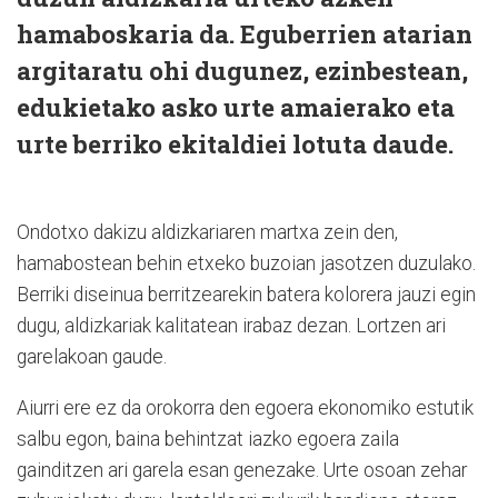
hamaboskaria da. Eguberrien atarian
argitaratu ohi dugunez, ezinbestean,
edukietako asko urte amaierako eta
urte berriko ekitaldiei lotuta daude.
Ondotxo dakizu aldizkariaren martxa zein den,
hamabostean behin etxeko buzoian jasotzen duzulako.
Berriki diseinua berritzearekin batera kolorera jauzi egin
dugu, aldizkariak kalitatean irabaz dezan. Lortzen ari
garelakoan gaude.
Aiurri ere ez da orokorra den egoera ekonomiko estutik
salbu egon, baina behintzat iazko egoera zaila
gainditzen ari garela esan genezake. Urte osoan zehar