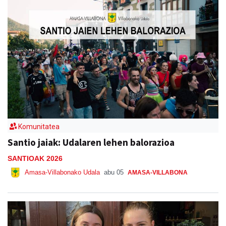
Komunitatea
Santio jaiak: Udalaren lehen balorazioa
SANTIOAK 2026
Amasa-Villabonako Udala
abu 05
AMASA-VILLABONA