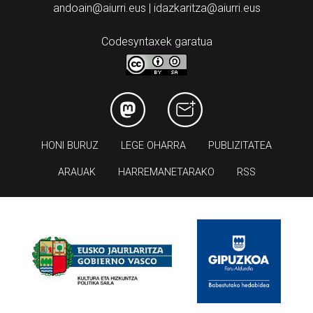
andoain@aiurri.eus | idazkaritza@aiurri.eus
Codesyntaxek garatua
HONI BURUZ
LEGE OHARRA
PUBLIZITATEA
ARAUAK
HARREMANETARAKO
RSS