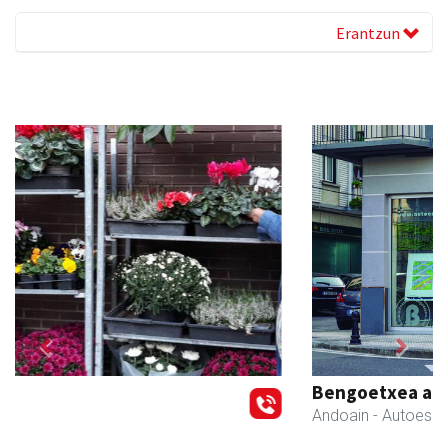
Erantzun
Previous
Next
Bengoetxea autoeskola
Andoain
- Autoeskolak