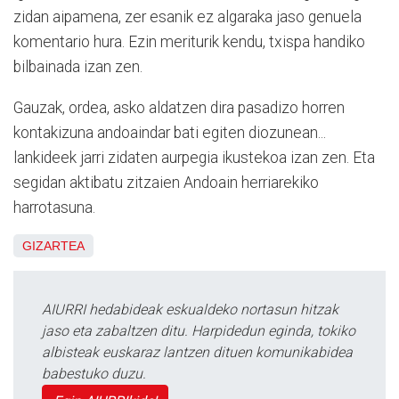
zidan aipamena, zer esanik ez algaraka jaso genuela
komentario hura. Ezin meriturik kendu, txispa handiko
bilbainada izan zen.
Gauzak, ordea, asko aldatzen dira pasadizo horren
kontakizuna andoaindar bati egiten diozunean...
lankideek jarri zidaten aurpegia ikustekoa izan zen. Eta
segidan aktibatu zitzaien Andoain herriarekiko
harrotasuna.
GIZARTEA
AIURRI hedabideak eskualdeko nortasun hitzak
jaso eta zabaltzen ditu. Harpidedun eginda, tokiko
albisteak euskaraz lantzen dituen komunikabidea
babestuko duzu.