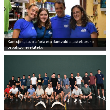
Kantujira, auzo-afaria eta dantzaldia, asteburuko
ospakizunei ekiteko