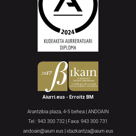
Aiurri.eus - Erroitz BM
Arantzibia plaza, 4-5 behea | ANDOAIN
Tel.: 943 300 732 | Faxa: 943 300 731
andoain@aiurri.eus | idazkaritza@aiurri.eus