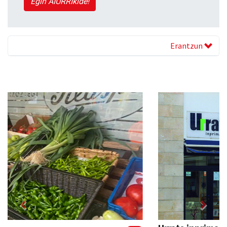
Egin AIURRIkide!
Erantzun
Previous
Next