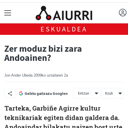
ESKUALDEA
Zer moduz bizi zara
Andoainen?
Jon Ander Ubeda
2009ko uztailaren 2a
Entzun
Itzuli
Gehitu gaitzazu Googlen
Tarteka, Garbiñe Agirre kultur
teknikariak egiten didan galdera da.
Andoaindar bilakatu naizen bost urte