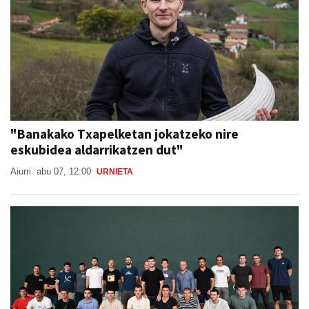
"Banakako Txapelketan jokatzeko nire
eskubidea aldarrikatzen dut"
Aiurri
abu 07, 12:00
URNIETA