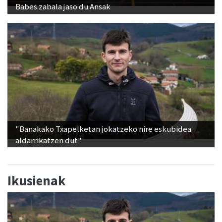
Babes zabala jaso du Ansak
"Banakako Txapelketan jokatzeko nire eskubidea
aldarrikatzen dut"
Ikusienak