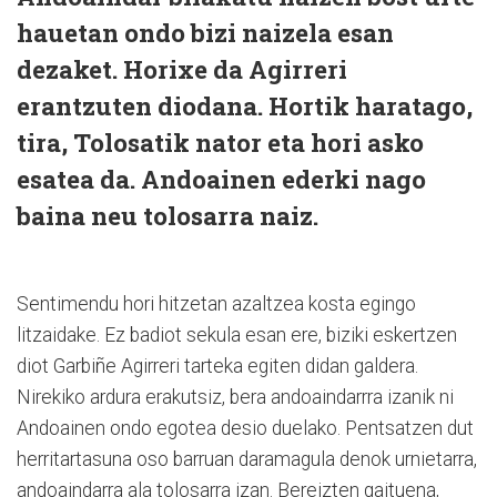
hauetan ondo bizi naizela esan
dezaket. Horixe da Agirreri
erantzuten diodana. Hortik haratago,
tira, Tolosatik nator eta hori asko
esatea da. Andoainen ederki nago
baina neu tolosarra naiz.
Sentimendu hori hitzetan azaltzea kosta egingo
litzaidake. Ez badiot sekula esan ere, biziki eskertzen
diot Garbiñe Agirreri tarteka egiten didan galdera.
Nirekiko ardura erakutsiz, bera andoaindarrra izanik ni
Andoainen ondo egotea desio duelako. Pentsatzen dut
herritartasuna oso barruan daramagula denok urnietarra,
andoaindarra ala tolosarra izan. Bereizten gaituena,