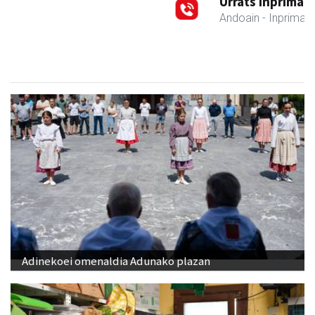
Urrats inprimategia
Andoain
- Inprimategiak
Adinekoei omenaldia Adunako plazan