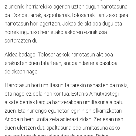
ziurrenik, herriarekiko agerian uzten dugun harrotasuna
da. Donostiarrak, azpeitiarrak, tolosarrak... antzeko gara
harrotasun hori agertzen. Jokabide aktiboa dugu eta
horrek inguruko herrietako askoren ezinikusia
sortarazten du.
Aldea badago. Tolosar askok harrotasun aktiboa
erakusten duen bitartean, andoaindarrena pasiboa
delakoan nago.
Harrotasun hori umiltasun faltarekin nahasten da maiz,
eta nago ez dela hori kontua. Estanis Amutxastegi
alkate berriak kargua hartzerakoan umiltasuna aipatu
zuen. Eta hurrengo egunetan egin nion elkarrizketan
Andoain herri umila zela adierazi zidan. Zer esan nahi
duen ulertzen dut, apaltasuna edo umiltasuna asko