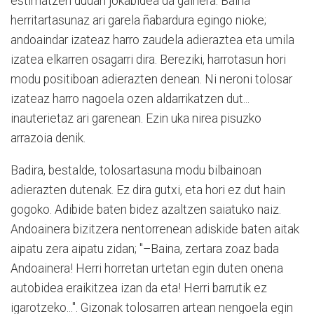
estimatzen dudan jokabidea da gainera. Baina
herritartasunaz ari garela ñabardura egingo nioke;
andoaindar izateaz harro zaudela adieraztea eta umila
izatea elkarren osagarri dira. Bereziki, harrotasun hori
modu positiboan adierazten denean. Ni neroni tolosar
izateaz harro nagoela ozen aldarrikatzen dut...
inauterietaz ari garenean. Ezin uka nirea pisuzko
arrazoia denik.
Badira, bestalde, tolosartasuna modu bilbainoan
adierazten dutenak. Ez dira gutxi, eta hori ez dut hain
gogoko. Adibide baten bidez azaltzen saiatuko naiz.
Andoainera bizitzera nentorrenean adiskide baten aitak
aipatu zera aipatu zidan; "–Baina, zertara zoaz bada
Andoainera! Herri horretan urtetan egin duten onena
autobidea eraikitzea izan da eta! Herri barrutik ez
igarotzeko...". Gizonak tolosarren artean nengoela egin