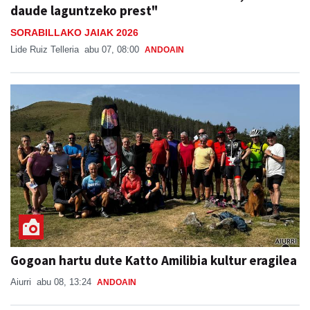
daude laguntzeko prest"
SORABILLAKO JAIAK 2026
Lide Ruiz Telleria
abu 07, 08:00
ANDOAIN
Gogoan hartu dute Katto Amilibia kultur eragilea
Aiurri
abu 08, 13:24
ANDOAIN