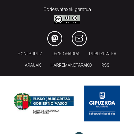
Codesyntaxek garatua
HONI BURUZ
LEGE OHARRA
PUBLIZITATEA
ARAUAK
HARREMANETARAKO
RSS