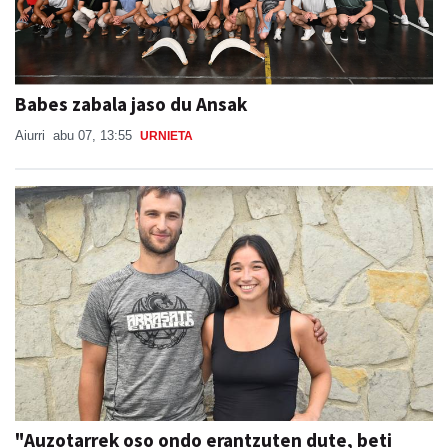
Babes zabala jaso du Ansak
Aiurri
abu 07, 13:55
URNIETA
"Auzotarrek oso ondo erantzuten dute, beti