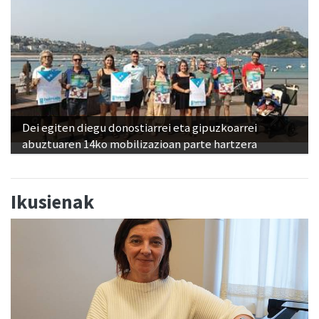
Dei egiten diegu donostiarrei eta gipuzkoarrei
abuztuaren 14ko mobilizazioan parte hartzera
Ikusienak