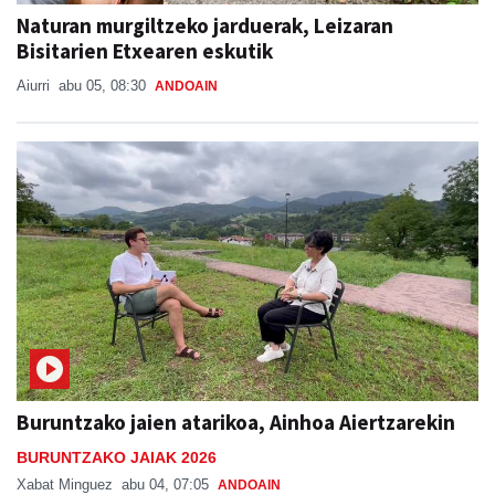
Naturan murgiltzeko jarduerak, Leizaran
Bisitarien Etxearen eskutik
Aiurri
abu 05, 08:30
ANDOAIN
Buruntzako jaien atarikoa, Ainhoa Aiertzarekin
BURUNTZAKO JAIAK 2026
Xabat Minguez
abu 04, 07:05
ANDOAIN