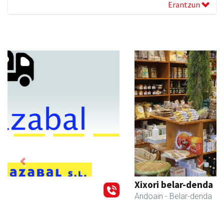
Erantzun
Previous
Next
Xixori belar-denda
Andoain
- Belar-denda