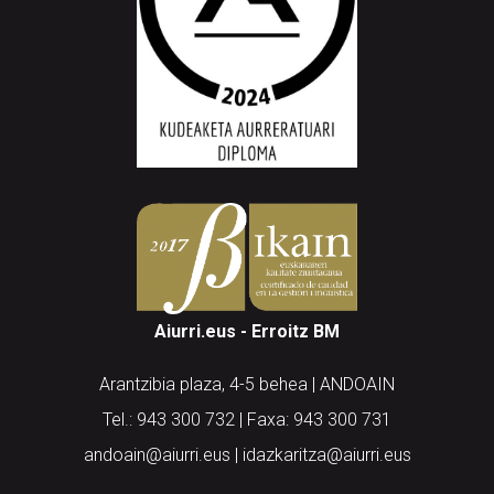
Aiurri.eus - Erroitz BM
Arantzibia plaza, 4-5 behea | ANDOAIN
Tel.: 943 300 732 | Faxa: 943 300 731
andoain@aiurri.eus | idazkaritza@aiurri.eus