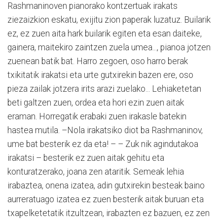
Rashmaninoven pianorako kontzertuak irakats
ziezaizkion eskatu, exijitu zion paperak luzatuz. Builarik
ez, ez zuen aita hark builarik egiten eta esan daiteke,
gainera, maitekiro zaintzen zuela umea..., pianoa jotzen
zuenean batik bat. Harro zegoen, oso harro berak
txikitatik irakatsi eta urte gutxirekin bazen ere, oso
pieza zailak jotzera irits arazi zuelako... Lehiaketetan
beti galtzen zuen, ordea eta hori ezin zuen aitak
eraman. Horregatik erabaki zuen irakasle batekin
hastea mutila. –Nola irakatsiko diot ba Rashmaninov,
ume bat besterik ez da eta! – – Zuk nik agindutakoa
irakatsi – besterik ez zuen aitak gehitu eta
konturatzerako, joana zen ataritik. Semeak lehia
irabaztea, onena izatea, adin gutxirekin besteak baino
aurreratuago izatea ez zuen besterik aitak buruan eta
txapelketetatik itzultzean, irabazten ez bazuen, ez zen