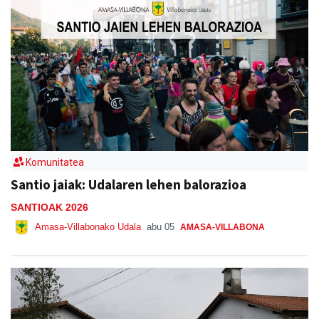
Komunitatea
Santio jaiak: Udalaren lehen balorazioa
SANTIOAK 2026
Amasa-Villabonako Udala
abu 05
AMASA-VILLABONA