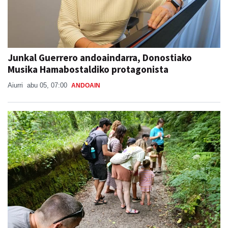
Junkal Guerrero andoaindarra, Donostiako
Musika Hamabostaldiko protagonista
Aiurri
abu 05, 07:00
ANDOAIN