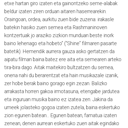
etxe hartan giro izaten eta gainontzeko seme-alabak
beldur izaten ziren orduan aitaren haserrearekin.
Oraingoan, ordea, aurkitu zuen bide zuzena: irakasle
batekin hasiko zuen semea eta Rashmaninoven
kontzertuak jo araziko zizkion munduan beste inork
baino lehenago eta hobeto” (“Shine” filmaren pasarte
batetik). Hemendik aurrera gauza asko gertatzen da
aipatu filman baina batez ere aita eta semearen arteko
tira-bira dago. Aitak maitekiro bultzatzen du semea,
onena nahi du berarentzat eta hain musikazale izanik,
zer hobe berak baino gorago egin zezan. Balizko
arrakasta horren gakoa irmotasuna, etengabe jardutea
eta inguruan musika baino ez izatea zen. Jakina da
umeek jolasteko gogoa izaten zutela, baina eskertuko
zion egunen batean... Egunen batean, famatua izaten
zenean, denen aurrean eskertuko zuen aitak egindako