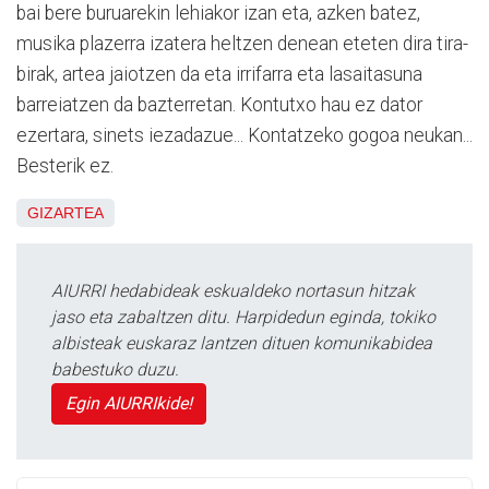
bai bere buruarekin lehiakor izan eta, azken batez,
musika plazerra izatera heltzen denean eteten dira tira-
birak, artea jaiotzen da eta irrifarra eta lasaitasuna
barreiatzen da bazterretan. Kontutxo hau ez dator
ezertara, sinets iezadazue... Kontatzeko gogoa neukan...
Besterik ez.
GIZARTEA
AIURRI hedabideak eskualdeko nortasun hitzak
jaso eta zabaltzen ditu. Harpidedun eginda, tokiko
albisteak euskaraz lantzen dituen komunikabidea
babestuko duzu.
Egin AIURRIkide!