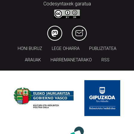
Codesyntaxek garatua
HONI BURUZ
LEGE OHARRA
PUBLIZITATEA
ARAUAK
HARREMANETARAKO
RSS