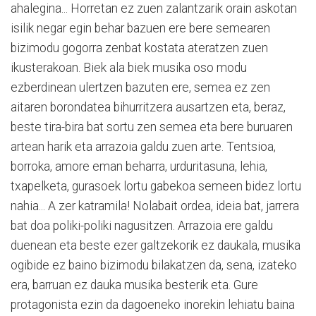
ahalegina... Horretan ez zuen zalantzarik orain askotan
isilik negar egin behar bazuen ere bere semearen
bizimodu gogorra zenbat kostata ateratzen zuen
ikusterakoan. Biek ala biek musika oso modu
ezberdinean ulertzen bazuten ere, semea ez zen
aitaren borondatea bihurritzera ausartzen eta, beraz,
beste tira-bira bat sortu zen semea eta bere buruaren
artean harik eta arrazoia galdu zuen arte. Tentsioa,
borroka, amore eman beharra, urduritasuna, lehia,
txapelketa, gurasoek lortu gabekoa semeen bidez lortu
nahia... A zer katramila! Nolabait ordea, ideia bat, jarrera
bat doa poliki-poliki nagusitzen. Arrazoia ere galdu
duenean eta beste ezer galtzekorik ez daukala, musika
ogibide ez baino bizimodu bilakatzen da, sena, izateko
era, barruan ez dauka musika besterik eta. Gure
protagonista ezin da dagoeneko inorekin lehiatu baina