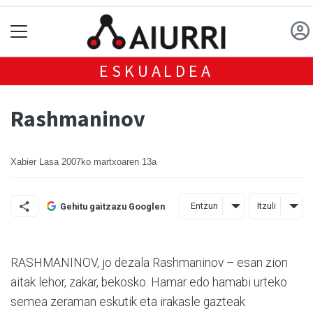
ESKUALDEA
Rashmaninov
Xabier Lasa
2007ko martxoaren 13a
Entzun
Itzuli
Gehitu gaitzazu Googlen
RASHMANINOV, jo dezala Rashmaninov – esan zion
aitak lehor, zakar, bekosko. Hamar edo hamabi urteko
semea zeraman eskutik eta irakasle gazteak