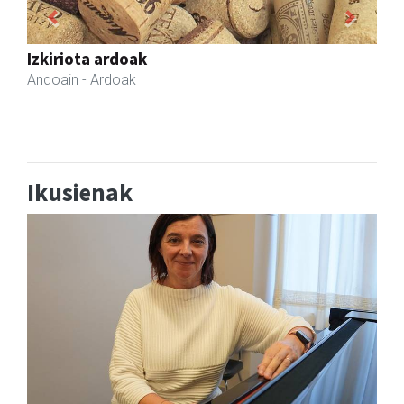
Previous
Next
Asun denda
Andoain
- Arropa-den
Ikusienak