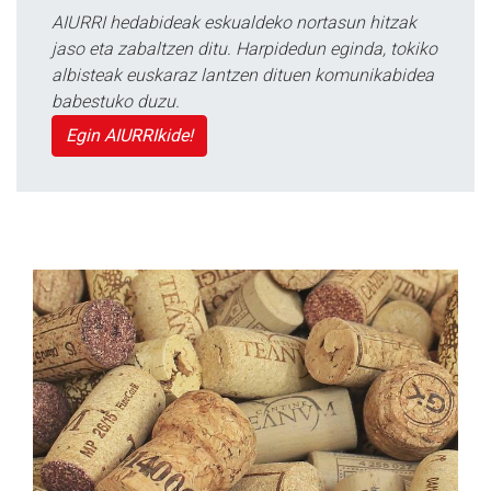
AIURRI hedabideak eskualdeko nortasun hitzak
jaso eta zabaltzen ditu. Harpidedun eginda, tokiko
albisteak euskaraz lantzen dituen komunikabidea
babestuko duzu.
Egin AIURRIkide!