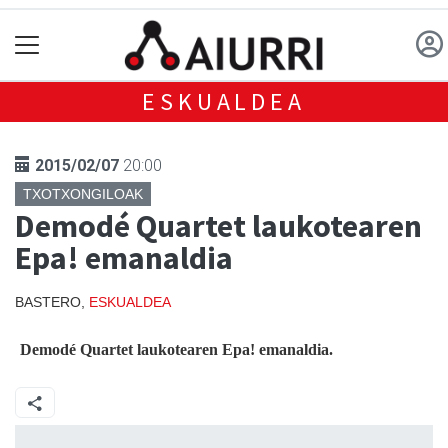
ESKUALDEA
2015/02/07
20:00
TXOTXONGILOAK
Demodé Quartet laukotearen
Epa! emanaldia
BASTERO,
ESKUALDEA
Demodé Quartet laukotearen Epa! emanaldia.