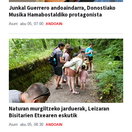
Junkal Guerrero andoaindarra, Donostiako
Musika Hamabostaldiko protagonista
Aiurri
abu 05, 07:00
ANDOAIN
Naturan murgiltzeko jarduerak, Leizaran
Bisitarien Etxearen eskutik
Aiurri
abu 05, 08:30
ANDOAIN