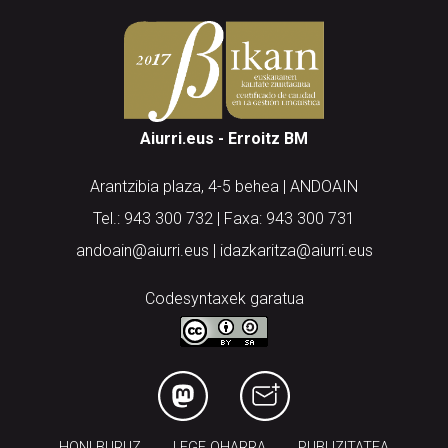
Aiurri.eus - Erroitz BM
Arantzibia plaza, 4-5 behea | ANDOAIN
Tel.: 943 300 732 | Faxa: 943 300 731
andoain@aiurri.eus | idazkaritza@aiurri.eus
Codesyntaxek garatua
HONI BURUZ
LEGE OHARRA
PUBLIZITATEA