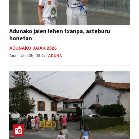
Adunako jaien lehen txanpa, asteburu
honetan
ADUNAKO JAIAK 2026
Aiurri
abu 05, 08:47
ADUNA