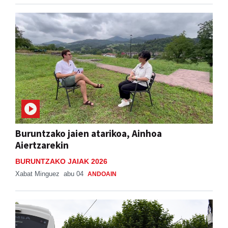
Buruntzako jaien atarikoa, Ainhoa
Aiertzarekin
BURUNTZAKO JAIAK 2026
Xabat Minguez
abu 04
ANDOAIN