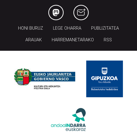
HONI BURUZ
LEGE OHARRA
PUBLIZITATEA
ARAUAK
HARREMANETARAKO
RSS