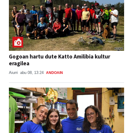
Gogoan hartu dute Katto Amilibia kultur
eragilea
Aiurri
abu 08, 13:24
ANDOAIN