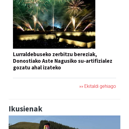
Lurraldebuseko zerbitzu bereziak,
Donostiako Aste Nagusiko su-artifizialez
gozatu ahal izateko
»» Ekitaldi gehiago
Ikusienak