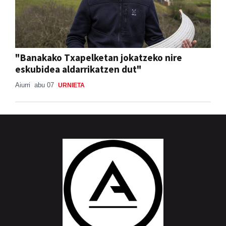
"Banakako Txapelketan jokatzeko nire
eskubidea aldarrikatzen dut"
Aiurri
abu 07
URNIETA