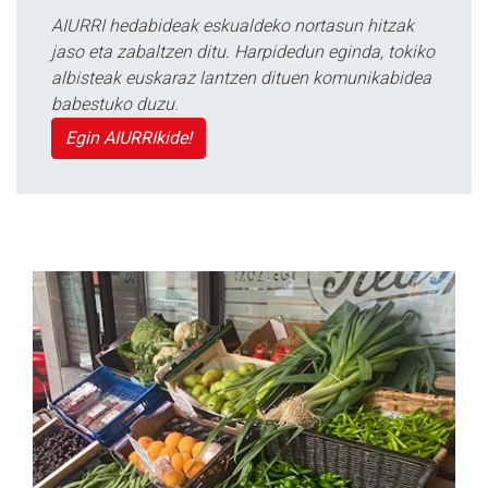
AIURRI hedabideak eskualdeko nortasun hitzak
jaso eta zabaltzen ditu. Harpidedun eginda, tokiko
albisteak euskaraz lantzen dituen komunikabidea
babestuko duzu.
Egin AIURRIkide!