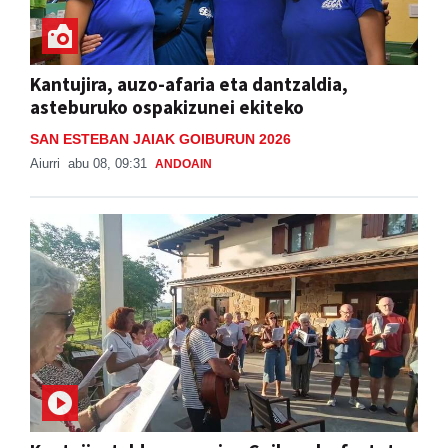
Kantujira, auzo-afaria eta dantzaldia,
asteburuko ospakizunei ekiteko
SAN ESTEBAN JAIAK GOIBURUN 2026
Aiurri
abu 08, 09:31
ANDOAIN