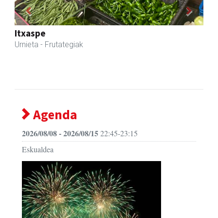
Previous
Next
Mendi autoeskola
Andoain
- Autoeskolak
Agenda
2026/08/08 - 2026/08/15
22:45-23:15
Eskualdea