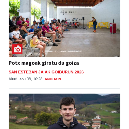
Potx magoak girotu du goiza
SAN ESTEBAN JAIAK GOIBURUN 2026
Aiurri
abu 08, 16:28
ANDOAIN