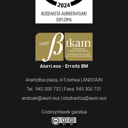
Aiurri.eus - Erroitz BM
Arantzibia plaza, 4-5 behea | ANDOAIN
Tel.: 943 300 732 | Faxa: 943 300 731
andoain@aiurri.eus | idazkaritza@aiurri.eus
Codesyntaxek garatua