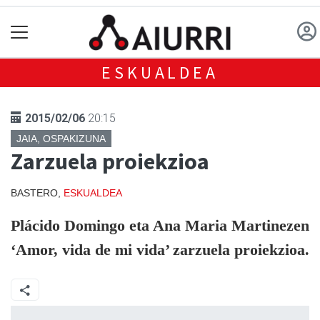
ESKUALDEA
2015/02/06
20:15
JAIA, OSPAKIZUNA
Zarzuela proiekzioa
BASTERO,
ESKUALDEA
Plácido Domingo eta Ana Maria Martinezen
‘Amor, vida de mi vida’ zarzuela proiekzioa.