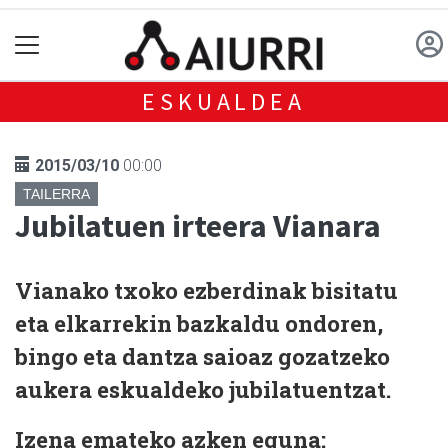
ESKUALDEA
2015/03/10
00:00
TAILERRA
Jubilatuen irteera Vianara
Vianako txoko ezberdinak bisitatu
eta elkarrekin bazkaldu ondoren,
bingo eta dantza saioaz gozatzeko
aukera eskualdeko jubilatuentzat.
Izena emateko azken eguna: