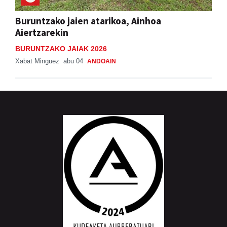
Buruntzako jaien atarikoa, Ainhoa
Aiertzarekin
BURUNTZAKO JAIAK 2026
Xabat Minguez
abu 04
ANDOAIN