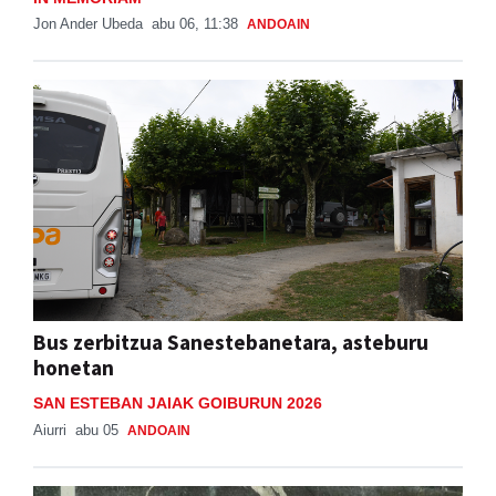
Jon Ander Ubeda
abu 06, 11:38
ANDOAIN
Bus zerbitzua Sanestebanetara, asteburu
honetan
SAN ESTEBAN JAIAK GOIBURUN 2026
Aiurri
abu 05
ANDOAIN