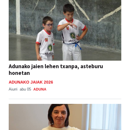
Adunako jaien lehen txanpa, asteburu
honetan
ADUNAKO JAIAK 2026
Aiurri
abu 05
ADUNA