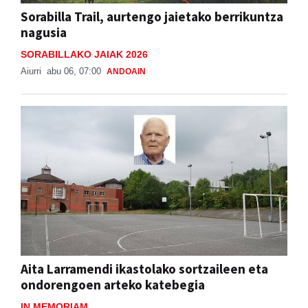
Sorabilla Trail, aurtengo jaietako berrikuntza
nagusia
SORABILLAKO JAIAK 2026
Aiurri
abu 06, 07:00
ANDOAIN
Aita Larramendi ikastolako sortzaileen eta
ondorengoen arteko katebegia
IN MEMORIAM