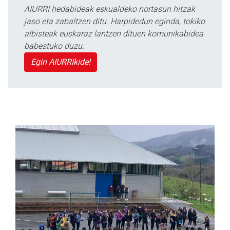
AIURRI hedabideak eskualdeko nortasun hitzak
jaso eta zabaltzen ditu. Harpidedun eginda, tokiko
albisteak euskaraz lantzen dituen komunikabidea
babestuko duzu.
Egin AIURRIkide!