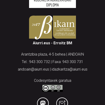
Aiurri.eus - Erroitz BM
Arantzibia plaza, 4-5 behea | ANDOAIN
Tel.: 943 300 732 | Faxa: 943 300 731
andoain@aiurri.eus | idazkaritza@aiurri.eus
Codesyntaxek garatua