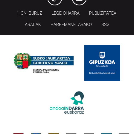
HONI BURUZ
LEGE OHARRA
PUBLIZITATEA
ARAUAK
HARREMANETARAKO
RSS