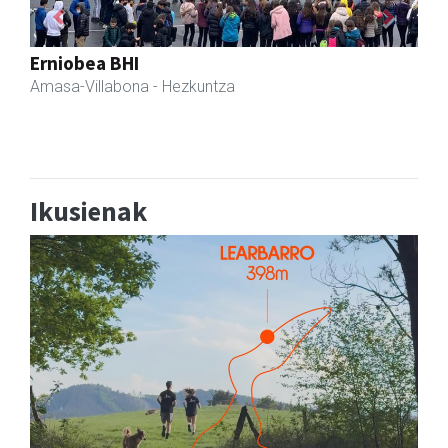
Previous
Next
Guria
Urnieta
- Jatetxeak
Ikusienak