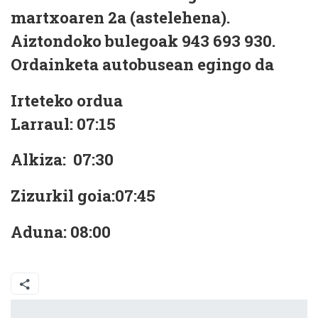
martxoaren 2a (astelehena).
Aiztondoko bulegoak 943 693 930.
Ordainketa autobusean egingo da
Irteteko ordua
Larraul: 07:15
Alkiza: 07:30
Zizurkil goia:07:45
Aduna: 08:00