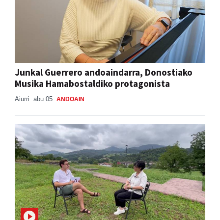
Junkal Guerrero andoaindarra, Donostiako
Musika Hamabostaldiko protagonista
Aiurri
abu 05
ANDOAIN