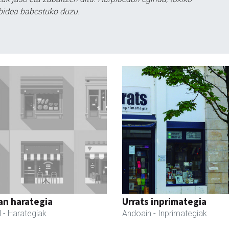
bidea babestuko duzu.
an harategia
Urrats inprimategia
l
- Harategiak
Andoain
- Inprimategiak