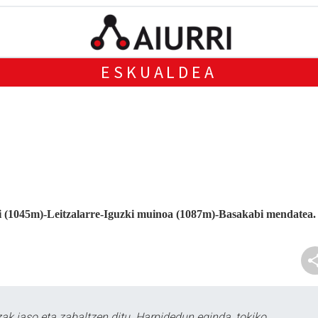
ESKUALDEA
gi (1045m)-Leitzalarre-Iguzki muinoa (1087m)-Basakabi mendatea
k jaso eta zabaltzen ditu. Harpidedun eginda, tokiko