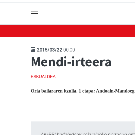
2015/03/22
00:00
Mendi-irteera
ESKUALDEA
Oria bailararen itzulia. 1 etapa: Andoain-Mandoe
AIURRI hedabideak eskualdeko nortasun hitza