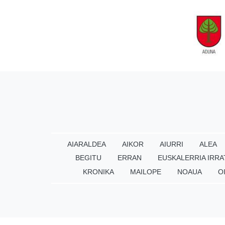
AIARALDEA
AIKOR
AIURRI
ALEA
BEGITU
ERRAN
EUSKALERRIA IRRA
KRONIKA
MAILOPE
NOAUA
O