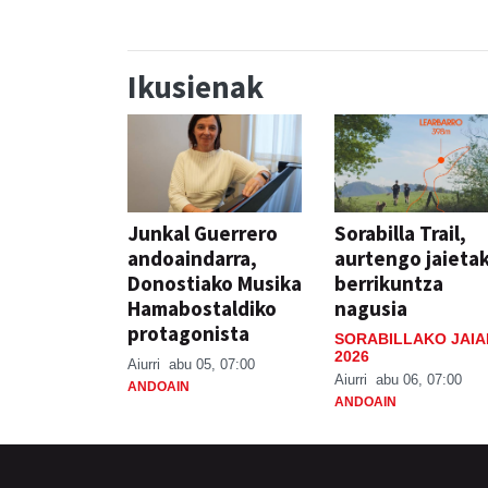
Ikusienak
Junkal Guerrero
Sorabilla Trail,
andoaindarra,
aurtengo jaieta
Donostiako Musika
berrikuntza
Hamabostaldiko
nagusia
protagonista
SORABILLAKO JAIA
2026
Aiurri
abu 05, 07:00
Aiurri
abu 06, 07:00
ANDOAIN
ANDOAIN