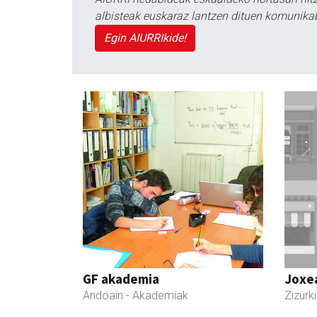
albisteak euskaraz lantzen dituen komunika
Egin AIURRIkide!
GF akademia
Joxe
Andoain
- Akademiak
Zizurki