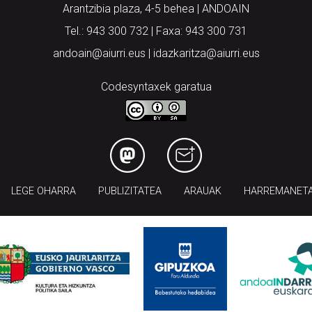
Arantzibia plaza, 4-5 behea | ANDOAIN
Tel.: 943 300 732 | Faxa: 943 300 731
andoain@aiurri.eus | idazkaritza@aiurri.eus
Codesyntaxek garatua
LEGE OHARRA
PUBLIZITATEA
ARAUAK
HARREMANET