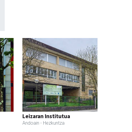
Leizaran Institutua
Andoain
- Hezkuntza