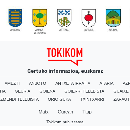
Gertuko informazioa, euskaraz
AMEZTI
ANBOTO
ANTXETA IRRATIA
ATARIA
AZP
TIA
GEURIA
GOIENA
GOIERRI TELEBISTA
GUAIXE
IZMENDI TELEBISTA
ORIO GUKA
TXINTXARRI
ZARAUT
Matx
Gurean
Ttap
Tokikom publizitatea
v16.25.0