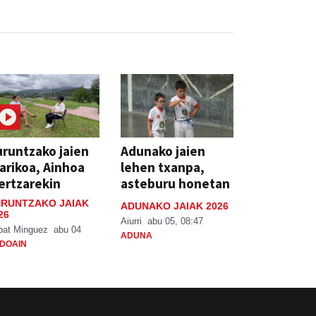
runtzako jaien
Adunako jaien
arikoa, Ainhoa
lehen txanpa,
ertzarekin
asteburu honetan
RUNTZAKO JAIAK
ADUNAKO JAIAK 2026
26
Aiurri
abu 05, 08:47
bat Minguez
abu 04
ADUNA
DOAIN