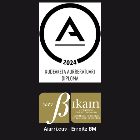
Aiurri.eus - Erroitz BM