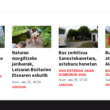
Naturan
Bus zerbitzua
Bu
ko
murgiltzeko
Sanestebanetara,
at
jarduerak,
asteburu honetan
Ai
Leizaran Bisitarien
SAN ESTEBAN JAIAK
BU
Etxearen eskutik
GOIBURUN 2026
20
K
Aiurri
abu 05, 07:00
Xa
Aiurri
abu 05, 08:30
ANDOAIN
AN
ANDOAIN