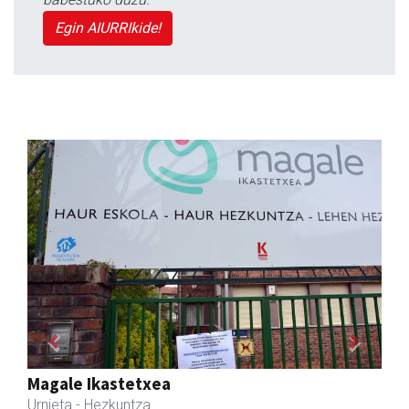
Egin AIURRIkide!
Previous
Next
Urpa autobusak
Andoain
- Autobusak