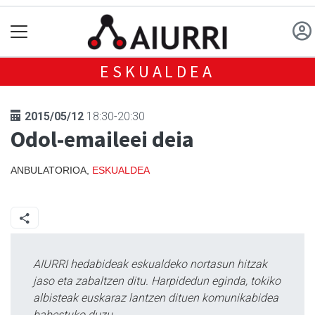
ESKUALDEA
2015/05/12
18:30-20:30
Odol-emaileei deia
ANBULATORIOA,
ESKUALDEA
AIURRI hedabideak eskualdeko nortasun hitzak
jaso eta zabaltzen ditu. Harpidedun eginda, tokiko
albisteak euskaraz lantzen dituen komunikabidea
babestuko duzu.