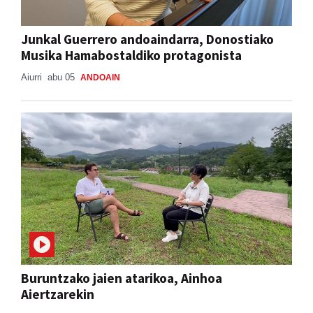
Junkal Guerrero andoaindarra, Donostiako
Musika Hamabostaldiko protagonista
Aiurri
abu 05
ANDOAIN
Buruntzako jaien atarikoa, Ainhoa
Aiertzarekin