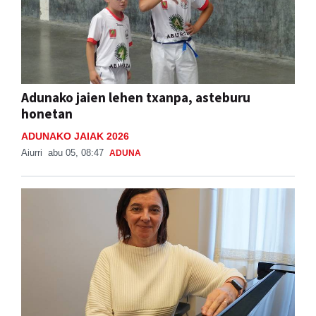
Adunako jaien lehen txanpa, asteburu
honetan
ADUNAKO JAIAK 2026
Aiurri
abu 05, 08:47
ADUNA