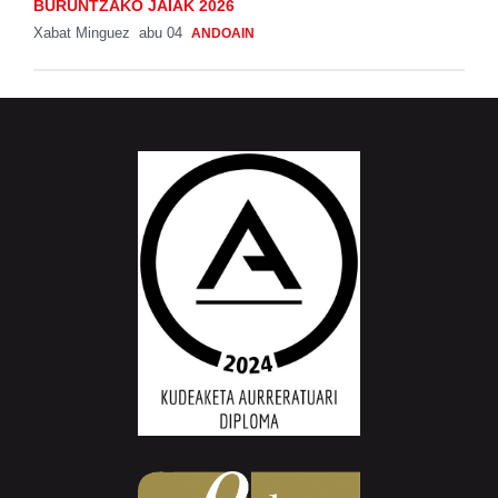
BURUNTZAKO JAIAK 2026
Xabat Minguez
abu 04
ANDOAIN