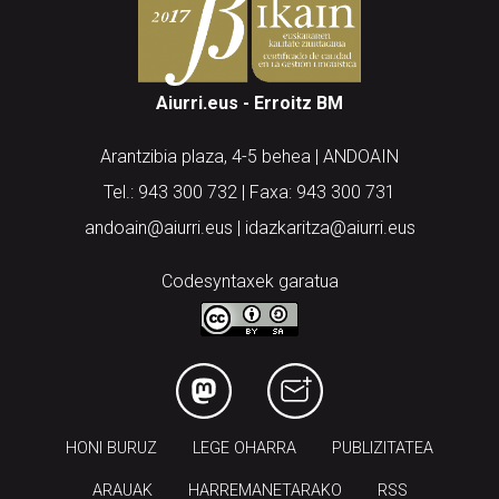
Aiurri.eus - Erroitz BM
Arantzibia plaza, 4-5 behea | ANDOAIN
Tel.: 943 300 732 | Faxa: 943 300 731
andoain@aiurri.eus | idazkaritza@aiurri.eus
Codesyntaxek garatua
HONI BURUZ
LEGE OHARRA
PUBLIZITATEA
ARAUAK
HARREMANETARAKO
RSS