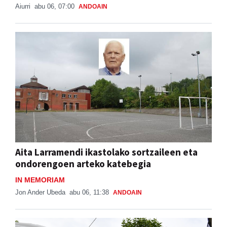
Aiurri
abu 06, 07:00
ANDOAIN
Aita Larramendi ikastolako sortzaileen eta
ondorengoen arteko katebegia
IN MEMORIAM
Jon Ander Ubeda
abu 06, 11:38
ANDOAIN