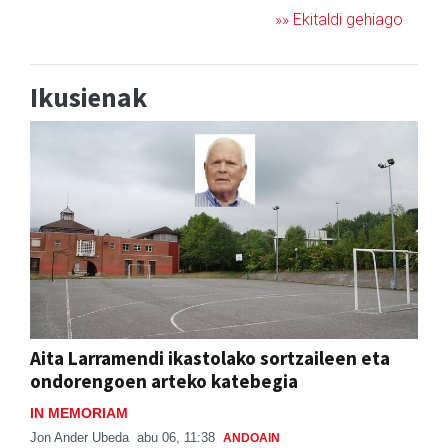
»» Ekitaldi gehiago
Ikusienak
Aita Larramendi ikastolako sortzaileen eta
ondorengoen arteko katebegia
IN MEMORIAM
Jon Ander Ubeda
abu 06, 11:38
ANDOAIN