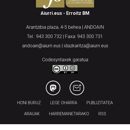
Aiurri.eus - Erroitz BM
Arantzibia plaza, 4-5 behea | ANDOAIN
Tel.: 943 300 732 | Faxa: 943 300 731
andoain@aiurri.eus | idazkaritza@aiurri.eus
Codesyntaxek garatua
HONI BURUZ
LEGE OHARRA
PUBLIZITATEA
ARAUAK
HARREMANETARAKO
RSS