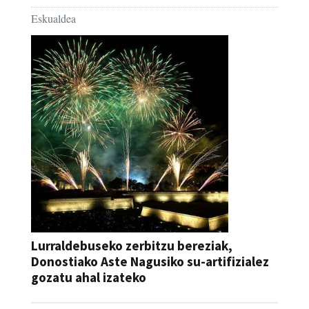
Eskualdea
Lurraldebuseko zerbitzu bereziak,
Donostiako Aste Nagusiko su-artifizialez
gozatu ahal izateko