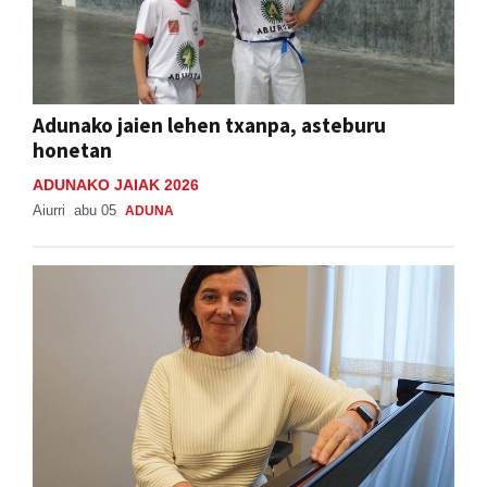
Adunako jaien lehen txanpa, asteburu
honetan
ADUNAKO JAIAK 2026
Aiurri
abu 05
ADUNA