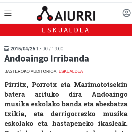
ESKUALDEA
2015/04/26
17:00 / 19:00
Andoaingo Irribanda
BASTEROKO AUDITORIOA,
ESKUALDEA
Pirritx, Porrotx eta Marimototsekin
batera arituko dira Andoaingo
musika eskolako banda eta abesbatza
txikia, eta derrigorrezko musika
eskolako eta hastapeneko ikasleak.