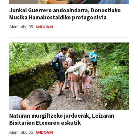
Junkal Guerrero andoaindarra, Donostiako
Musika Hamabostaldiko protagonista
Aiurri
abu 05
ANDOAIN
Naturan murgiltzeko jarduerak, Leizaran
Bisitarien Etxearen eskutik
Aiurri
abu 05
ANDOAIN