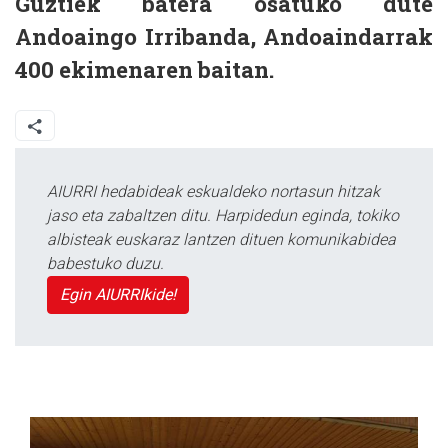
Guztiek batera osatuko dute
Andoaingo Irribanda, Andoaindarrak
400 ekimenaren baitan.
AIURRI hedabideak eskualdeko nortasun hitzak
jaso eta zabaltzen ditu. Harpidedun eginda, tokiko
albisteak euskaraz lantzen dituen komunikabidea
babestuko duzu.
Egin AIURRIkide!