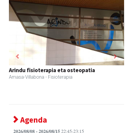
Previous
Next
Amonarriz iturgintza S. L.
Larraul
- Iturgintza
Agenda
2026/08/08 - 2026/08/15
22:45-23:15