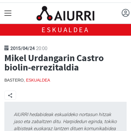
ESKUALDEA
2015/04/24
20:00
Mikel Urdangarin Castro
biolin-errezitaldia
BASTERO,
ESKUALDEA
AIURRI hedabideak eskualdeko nortasun hitzak
jaso eta zabaltzen ditu. Harpidedun eginda, tokiko
albisteak euskaraz lantzen dituen komunikabidea