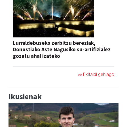
Lurraldebuseko zerbitzu bereziak,
Donostiako Aste Nagusiko su-artifizialez
gozatu ahal izateko
»» Ekitaldi gehiago
Ikusienak