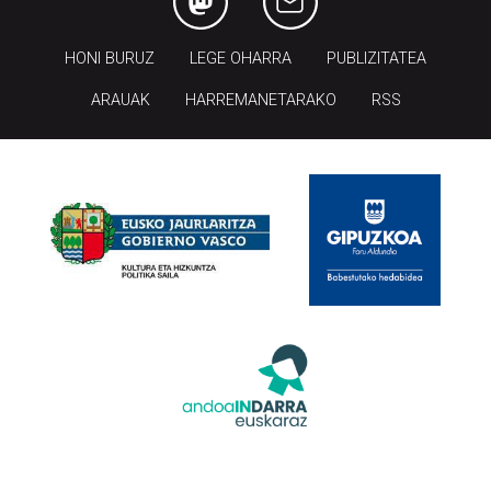
HONI BURUZ
LEGE OHARRA
PUBLIZITATEA
ARAUAK
HARREMANETARAKO
RSS