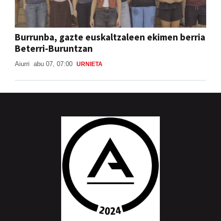
Burrunba, gazte euskaltzaleen ekimen berria
Beterri-Buruntzan
Aiurri
abu 07, 07:00
URNIETA