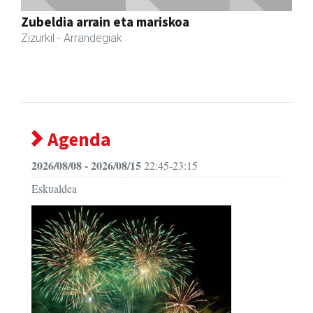
Asteasu
- Gozotegiak
Agenda
2026/08/08 - 2026/08/15
22:45-23:15
Eskualdea