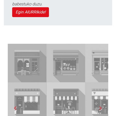
babestuko duzu.
Egin AIURRIkide!
Previous
Next
Kabela