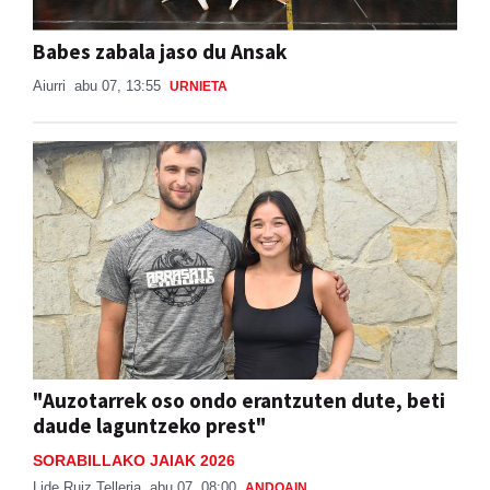
Babes zabala jaso du Ansak
Aiurri
abu 07, 13:55
URNIETA
"Auzotarrek oso ondo erantzuten dute, beti
daude laguntzeko prest"
SORABILLAKO JAIAK 2026
Lide Ruiz Telleria
abu 07, 08:00
ANDOAIN