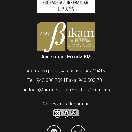
Aiurri.eus - Erroitz BM
Arantzibia plaza, 4-5 behea | ANDOAIN
Tel.: 943 300 732 | Faxa: 943 300 731
andoain@aiurri.eus | idazkaritza@aiurri.eus
Codesyntaxek garatua