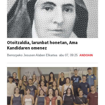
Otoitzaldia, larunbat honetan, Ama
Kandidaren omenez
Berrozpeko Jesusen Alaben Elkartea
abu 07, 09:25
ANDOAIN