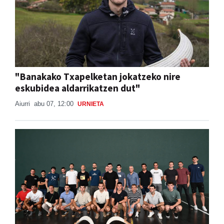
"Banakako Txapelketan jokatzeko nire
eskubidea aldarrikatzen dut"
Aiurri
abu 07, 12:00
URNIETA