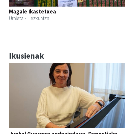
Previous
Next
Magale Ikastetxea
Urnieta
- Hezkuntza
Ikusienak
Junkal Guerrero andoaindarra, Donostiako