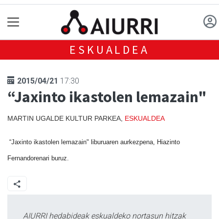
ESKUALDEA
2015/04/21
17:30
“Jaxinto ikastolen lemazain"
MARTIN UGALDE KULTUR PARKEA,
ESKUALDEA
“Jaxinto ikastolen lemazain" liburuaren aurkezpena, Hiazinto
Fernandorenari buruz.
AIURRI hedabideak eskualdeko nortasun hitzak