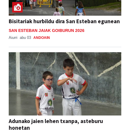
Bisitariak hurbildu dira San Esteban egunean
SAN ESTEBAN JAIAK GOIBURUN 2026
Aiurri
abu 03
ANDOAIN
Adunako jaien lehen txanpa, asteburu
honetan