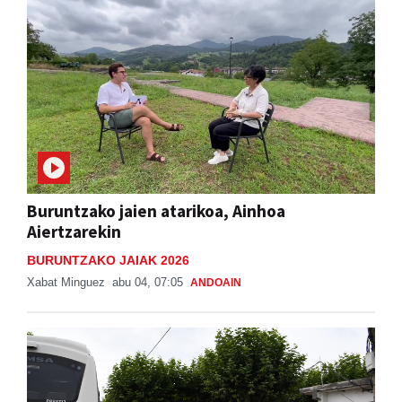
Buruntzako jaien atarikoa, Ainhoa
Aiertzarekin
BURUNTZAKO JAIAK 2026
Xabat Minguez
abu 04, 07:05
ANDOAIN