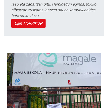
jaso eta zabaltzen ditu. Harpidedun eginda, tokiko
albisteak euskaraz lantzen dituen komunikabidea
babestuko duzu.
Egin AIURRIkide!