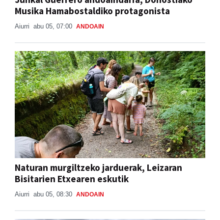
Musika Hamabostaldiko protagonista
Aiurri
abu 05, 07:00
ANDOAIN
Naturan murgiltzeko jarduerak, Leizaran
Bisitarien Etxearen eskutik
Aiurri
abu 05, 08:30
ANDOAIN