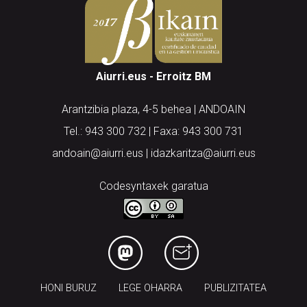
Aiurri.eus - Erroitz BM
Arantzibia plaza, 4-5 behea | ANDOAIN
Tel.: 943 300 732 | Faxa: 943 300 731
andoain@aiurri.eus | idazkaritza@aiurri.eus
Codesyntaxek garatua
HONI BURUZ
LEGE OHARRA
PUBLIZITATEA