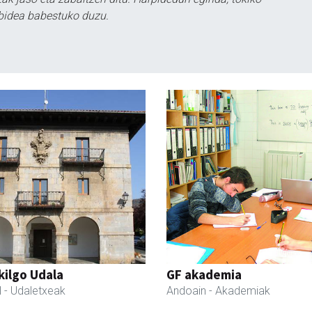
bidea babestuko duzu.
kilgo Udala
GF akademia
l
- Udaletxeak
Andoain
- Akademiak