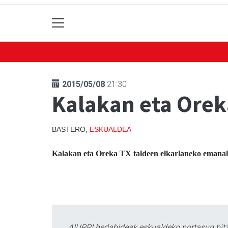
2015/05/08
21:30
Kalakan eta Orek
BASTERO,
ESKUALDEA
Kalakan eta Oreka TX taldeen elkarlaneko emanal
AIURRI hedabideak eskualdeko nortasun hitza