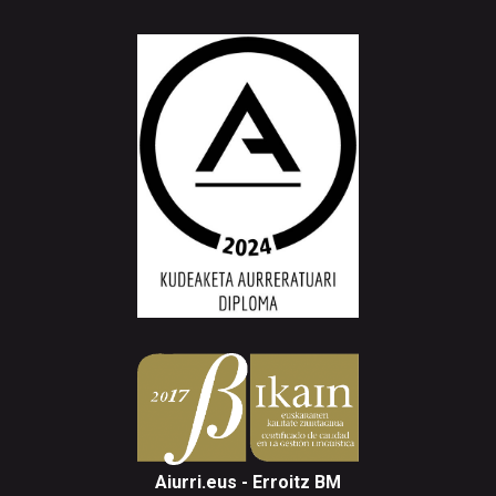
Aiurri.eus - Erroitz BM