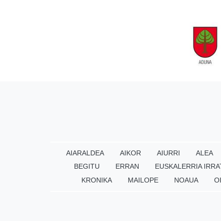
AIARALDEA
AIKOR
AIURRI
ALEA
BEGITU
ERRAN
EUSKALERRIA IRRA
KRONIKA
MAILOPE
NOAUA
O