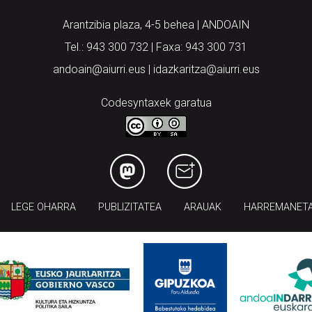
Arantzibia plaza, 4-5 behea | ANDOAIN
Tel.: 943 300 732 | Faxa: 943 300 731
andoain@aiurri.eus | idazkaritza@aiurri.eus
Codesyntaxek garatua
LEGE OHARRA
PUBLIZITATEA
ARAUAK
HARREMANET