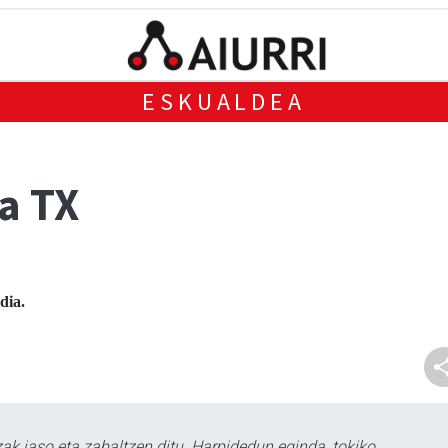
ESKUALDEA
a TX
dia.
k jaso eta zabaltzen ditu. Harpidedun eginda, tokiko