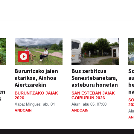
Buruntzako jaien
Bus zerbitzua
So
atarikoa, Ainhoa
Sanestebanetara,
au
Aiertzarekin
asteburu honetan
be
ien
n
BURUNTZAKO JAIAK
SAN ESTEBAN JAIAK
k
2026
GOIBURUN 2026
SO
Xabat Minguez
abu 04
Aiurri
abu 05, 07:00
20
ANDOAIN
ANDOAIN
Aiu
AN