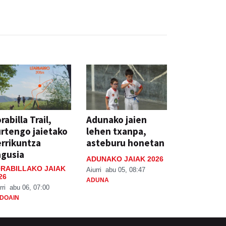
rabilla Trail,
Adunako jaien
rtengo jaietako
lehen txanpa,
rrikuntza
asteburu honetan
agusia
ADUNAKO JAIAK 2026
RABILLAKO JAIAK
Aiurri
abu 05, 08:47
26
ADUNA
rri
abu 06, 07:00
DOAIN