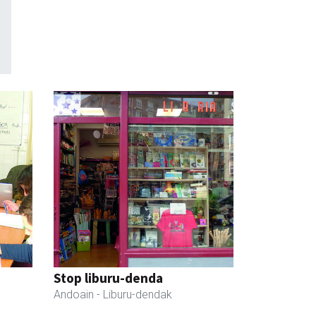
Stop liburu-denda
Andoain
- Liburu-dendak