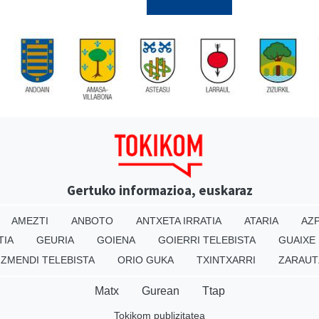
Gertuko informazioa, euskaraz
AMEZTI
ANBOTO
ANTXETA IRRATIA
ATARIA
AZP
TIA
GEURIA
GOIENA
GOIERRI TELEBISTA
GUAIXE
IZMENDI TELEBISTA
ORIO GUKA
TXINTXARRI
ZARAUT
Matx
Gurean
Ttap
Tokikom publizitatea