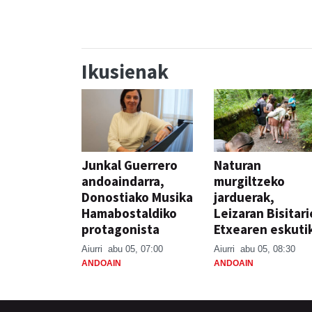
Ikusienak
Junkal Guerrero
Naturan
andoaindarra,
murgiltzeko
Donostiako Musika
jarduerak,
Hamabostaldiko
Leizaran Bisitar
protagonista
Etxearen eskuti
Aiurri
abu 05, 07:00
Aiurri
abu 05, 08:30
ANDOAIN
ANDOAIN