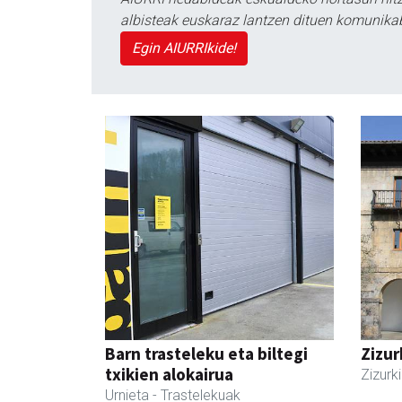
albisteak euskaraz lantzen dituen komunika
Egin AIURRIkide!
Barn trasteleku eta biltegi
Zizur
txikien alokairua
Zizurki
Urnieta
- Trastelekuak