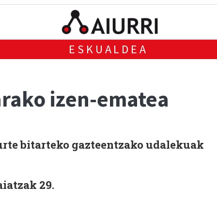
ESKUALDEA
arako izen-ematea
7 urte bitarteko gazteentzako udalekuak
iatzak 29.