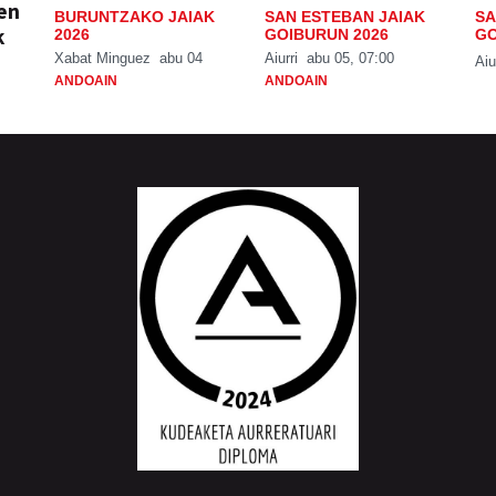
ien
BURUNTZAKO JAIAK
SAN ESTEBAN JAIAK
SA
k
2026
GOIBURUN 2026
GO
Xabat Minguez
abu 04
Aiurri
abu 05, 07:00
Aiu
ANDOAIN
ANDOAIN