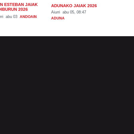
N ESTEBAN JAIAK
ADUNAKO JAIAK 2026
IBURUN 2026
Aiurri
abu 05, 08:47
rri
abu 03
ANDOAIN
ADUNA