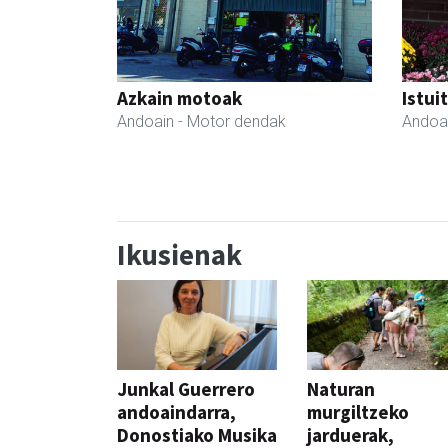
Azkain motoak
Istui
Andoain
- Motor dendak
Andoa
Ikusienak
Junkal Guerrero
Naturan
andoaindarra,
murgiltzeko
Donostiako Musika
jarduerak,