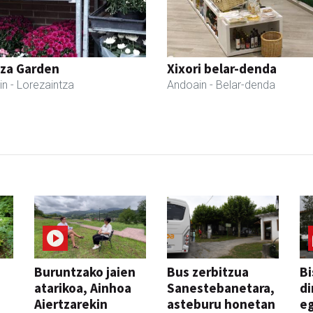
tza Garden
Xixori belar-denda
in
- Lorezaintza
Andoain
- Belar-denda
Buruntzako jaien
Bus zerbitzua
Bi
atarikoa, Ainhoa
Sanestebanetara,
di
Aiertzarekin
asteburu honetan
e