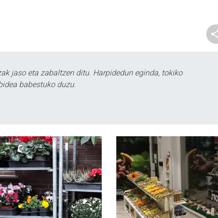
k jaso eta zabaltzen ditu. Harpidedun eginda, tokiko
bidea babestuko duzu.