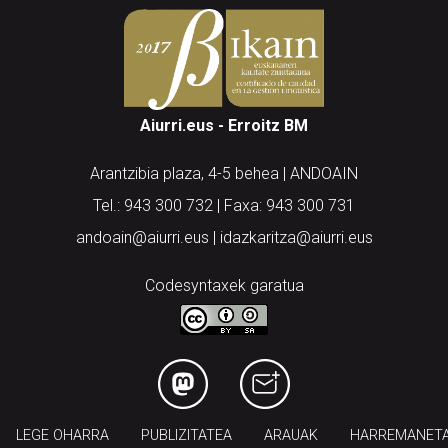
Aiurri.eus - Erroitz BM
Arantzibia plaza, 4-5 behea | ANDOAIN
Tel.: 943 300 732 | Faxa: 943 300 731
andoain@aiurri.eus | idazkaritza@aiurri.eus
Codesyntaxek garatua
LEGE OHARRA
PUBLIZITATEA
ARAUAK
HARREMANET