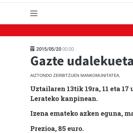
2015/05/20
00:00
Gazte udalekuet
AIZTONDO ZERBITZUEN MANKOMUNITATEA,
Uztailaren 13tik 19ra, 11 eta 1
Lerateko kanpinean.
Izena emateko azken eguna, ma
Prezioa, 85 euro.