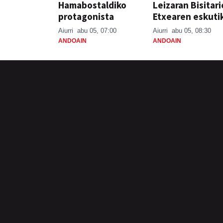
Hamabostaldiko
Leizaran Bisitar
protagonista
Etxearen eskuti
Aiurri
abu 05, 07:00
Aiurri
abu 05, 08:30
ANDOAIN
ANDOAIN