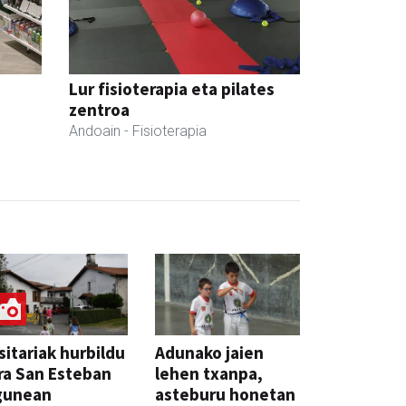
Lur fisioterapia eta pilates
zentroa
Andoain
- Fisioterapia
sitariak hurbildu
Adunako jaien
ra San Esteban
lehen txanpa,
gunean
asteburu honetan