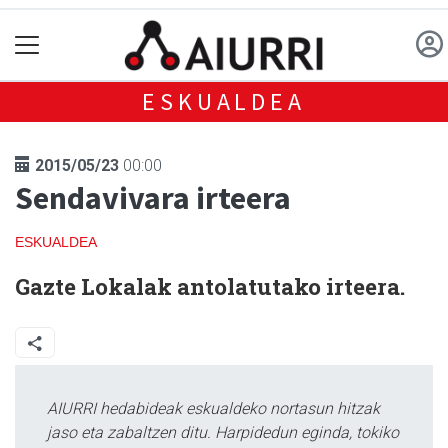
ESKUALDEA
2015/05/23
00:00
Sendavivara irteera
ESKUALDEA
Gazte Lokalak antolatutako irteera.
AIURRI hedabideak eskualdeko nortasun hitzak
jaso eta zabaltzen ditu. Harpidedun eginda, tokiko