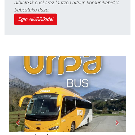
albisteak euskaraz lantzen dituen komunikabidea
babestuko duzu.
Egin AIURRIkide!
Previous
Next