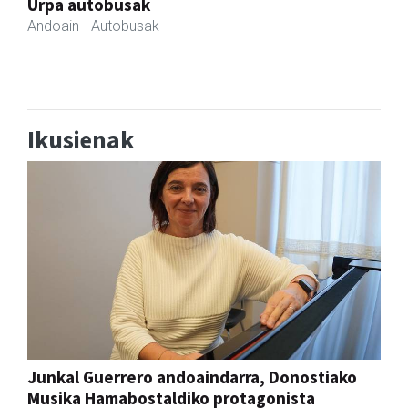
Izkiriota ardoak
Andoain
- Ardoak
Ikusienak
Junkal Guerrero andoaindarra, Donostiako
Musika Hamabostaldiko protagonista