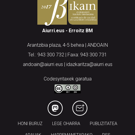
Aiurri.eus - Erroitz BM
Arantzibia plaza, 4-5 behea | ANDOAIN
Tel.: 943 300 732 | Faxa: 943 300 731
andoain@aiurri.eus | idazkaritza@aiurri.eus
Codesyntaxek garatua
HONI BURUZ
LEGE OHARRA
PUBLIZITATEA