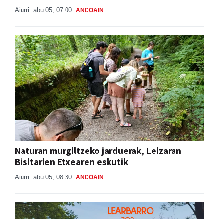
Aiurri
abu 05, 07:00
ANDOAIN
Naturan murgiltzeko jarduerak, Leizaran
Bisitarien Etxearen eskutik
Aiurri
abu 05, 08:30
ANDOAIN