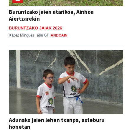
Buruntzako jaien atarikoa, Ainhoa
Aiertzarekin
BURUNTZAKO JAIAK 2026
Xabat Minguez
abu 04
ANDOAIN
Adunako jaien lehen txanpa, asteburu
honetan