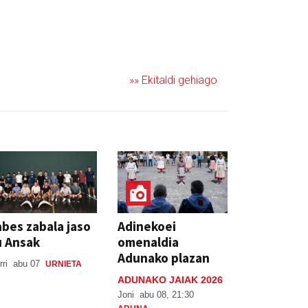
»» Ekitaldi gehiago
bes zabala jaso
Adinekoei
u Ansak
omenaldia
Adunako plazan
rri
abu 07
URNIETA
ADUNAKO JAIAK 2026
Joni
abu 08, 21:30