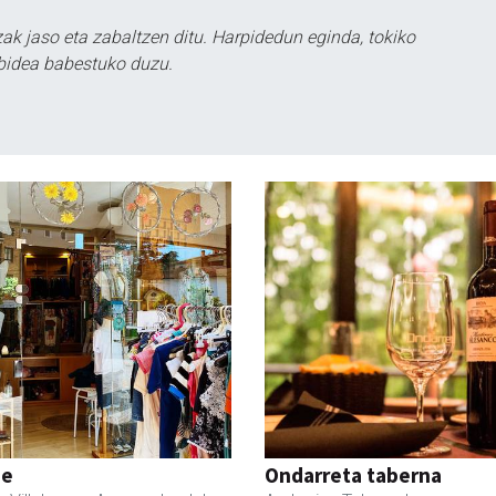
k jaso eta zabaltzen ditu. Harpidedun eginda, tokiko
bidea babestuko duzu.
ne
Ondarreta taberna