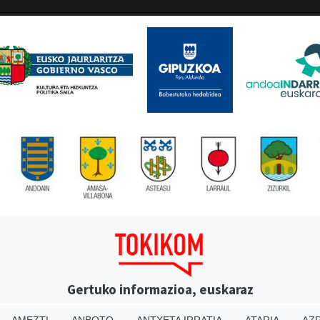
Gertuko informazioa, euskaraz
AMEZTI
ANBOTO
ANTXETA IRRATIA
ATARIA
AZP