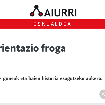
ESKUALDEA
orientazio froga
es guneak eta haien historia ezagutzeko aukera.