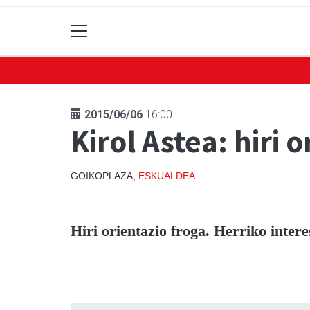
2015/06/06
16:00
Kirol Astea: hiri 
GOIKOPLAZA,
ESKUALDEA
Hiri orientazio froga. Herriko inter