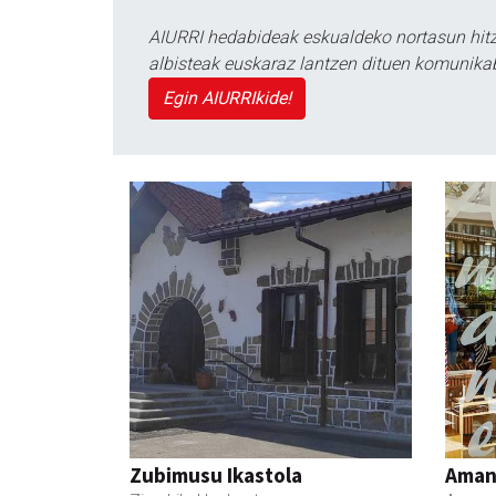
AIURRI hedabideak eskualdeko nortasun hitza
albisteak euskaraz lantzen dituen komunika
Egin AIURRIkide!
Zubimusu Ikastola
Ama