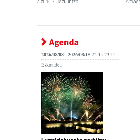
Zizurkil
- Hezkuntza
Amasa
Agenda
2026/08/08 - 2026/08/15
22:45-23:15
Eskualdea