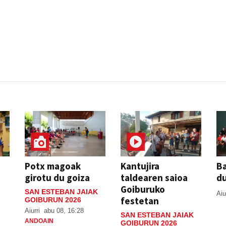
Potx magoak
Kantujira
Ba
girotu du goiza
taldearen saioa
d
Goiburuko
SAN ESTEBAN JAIAK
Aiu
festetan
GOIBURUN 2026
Aiurri
abu 08, 16:28
SAN ESTEBAN JAIAK
ANDOAIN
GOIBURUN 2026