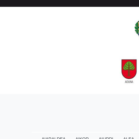
AIARALDEA
AIKOR
AIURRI
ALEA