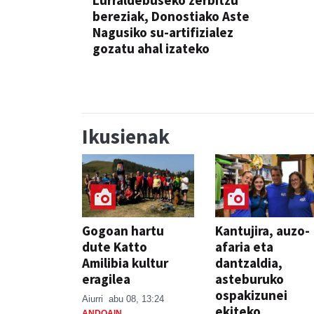
Lurraldebuseko zerbitzu
bereziak, Donostiako Aste
Nagusiko su-artifizialez
gozatu ahal izateko
Ikusienak
Gogoan hartu
Kantujira, auzo-
dute Katto
afaria eta
Amilibia kultur
dantzaldia,
eragilea
asteburuko
ospakizunei
Aiurri
abu 08, 13:24
ekiteko
ANDOAIN