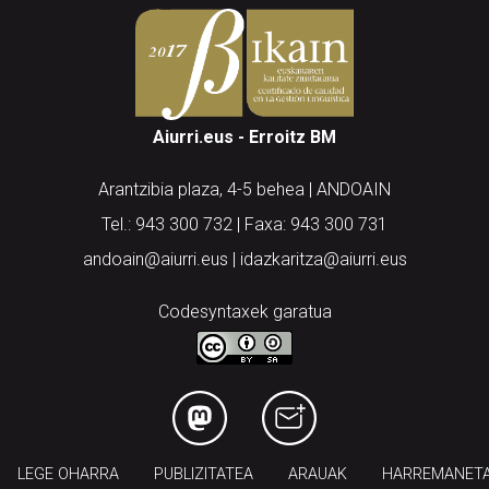
Aiurri.eus - Erroitz BM
Arantzibia plaza, 4-5 behea | ANDOAIN
Tel.: 943 300 732 | Faxa: 943 300 731
andoain@aiurri.eus | idazkaritza@aiurri.eus
Codesyntaxek garatua
LEGE OHARRA
PUBLIZITATEA
ARAUAK
HARREMANET