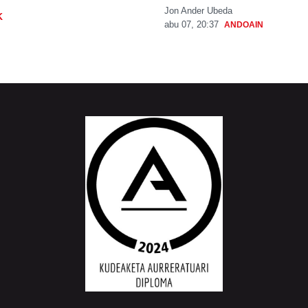
Jon Ander Ubeda
K
abu 07, 20:37
ANDOAIN