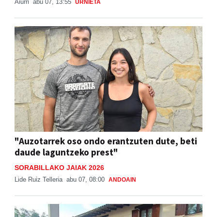
Aiurri
abu 07, 13:55
URNIETA
"Auzotarrek oso ondo erantzuten dute, beti
daude laguntzeko prest"
SORABILLAKO JAIAK 2026
Lide Ruiz Telleria
abu 07, 08:00
ANDOAIN