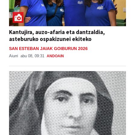
Kantujira, auzo-afaria eta dantzaldia,
asteburuko ospakizunei ekiteko
SAN ESTEBAN JAIAK GOIBURUN 2026
Aiurri
abu 08, 09:31
ANDOAIN