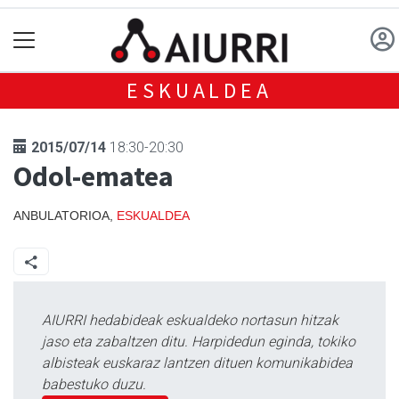
ESKUALDEA
2015/07/14
18:30-20:30
Odol-ematea
ANBULATORIOA,
ESKUALDEA
AIURRI hedabideak eskualdeko nortasun hitzak
jaso eta zabaltzen ditu. Harpidedun eginda, tokiko
albisteak euskaraz lantzen dituen komunikabidea
babestuko duzu.