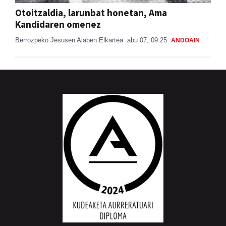
Otoitzaldia, larunbat honetan, Ama
Kandidaren omenez
Berrozpeko Jesusen Alaben Elkartea
abu 07, 09:25
ANDOAIN