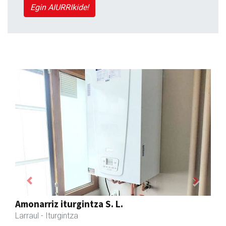
Egin AIURRIkide!
Previous
Next
Amasa kafetegia
Amasa-Villabona
- Gozotegiak