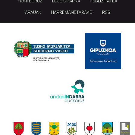
HONI BURUZ
LEGE OHARRA
PUBLIZITATEA
ARAUAK
HARREMANETARAKO
RSS