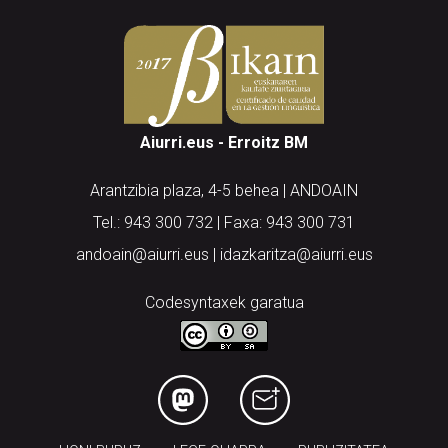
Aiurri.eus - Erroitz BM
Arantzibia plaza, 4-5 behea | ANDOAIN
Tel.: 943 300 732 | Faxa: 943 300 731
andoain@aiurri.eus | idazkaritza@aiurri.eus
Codesyntaxek garatua