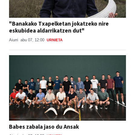
"Banakako Txapelketan jokatzeko nire
eskubidea aldarrikatzen dut"
Aiurri
abu 07, 12:00
URNIETA
Babes zabala jaso du Ansak