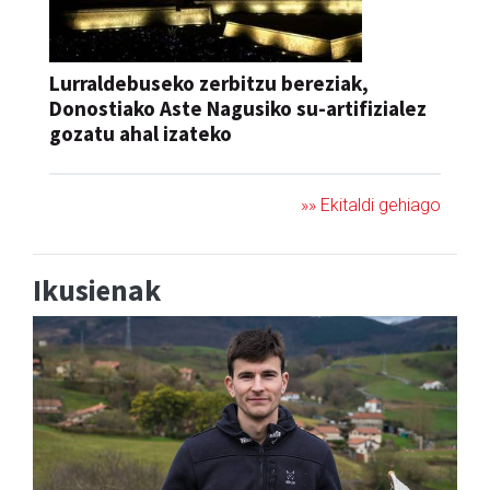
Lurraldebuseko zerbitzu bereziak,
Donostiako Aste Nagusiko su-artifizialez
gozatu ahal izateko
»» Ekitaldi gehiago
Ikusienak