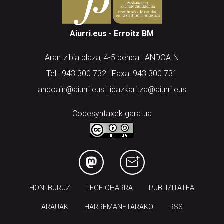
Aiurri.eus - Erroitz BM
Arantzibia plaza, 4-5 behea | ANDOAIN
Tel.: 943 300 732 | Faxa: 943 300 731
andoain@aiurri.eus | idazkaritza@aiurri.eus
Codesyntaxek garatua
HONI BURUZ
LEGE OHARRA
PUBLIZITATEA
ARAUAK
HARREMANETARAKO
RSS