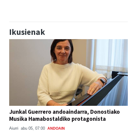
Ikusienak
Junkal Guerrero andoaindarra, Donostiako
Musika Hamabostaldiko protagonista
Aiurri
abu 05, 07:00
ANDOAIN