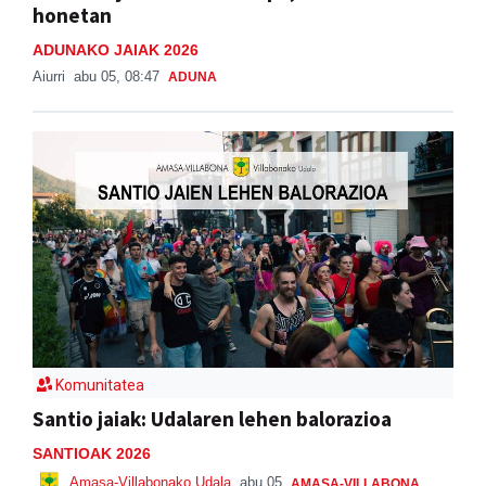
honetan
ADUNAKO JAIAK 2026
Aiurri
abu 05, 08:47
ADUNA
Komunitatea
Santio jaiak: Udalaren lehen balorazioa
SANTIOAK 2026
Amasa-Villabonako Udala
abu 05
AMASA-VILLABONA