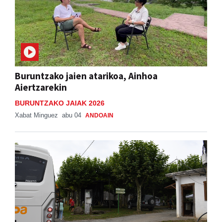
Buruntzako jaien atarikoa, Ainhoa
Aiertzarekin
BURUNTZAKO JAIAK 2026
Xabat Minguez
abu 04
ANDOAIN