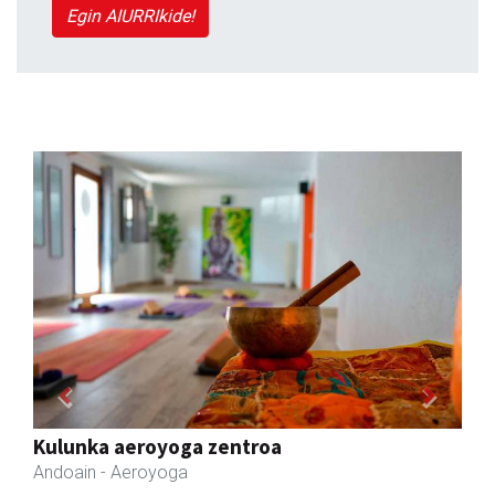
Egin AIURRIkide!
Previous
Next
Kulunka aeroyoga zentroa
Andoain
- Aeroyoga