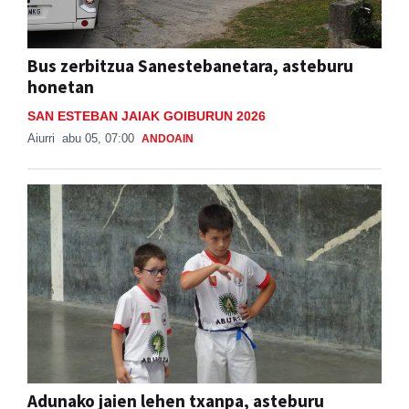
Bus zerbitzua Sanestebanetara, asteburu
honetan
SAN ESTEBAN JAIAK GOIBURUN 2026
Aiurri
abu 05, 07:00
ANDOAIN
Adunako jaien lehen txanpa, asteburu