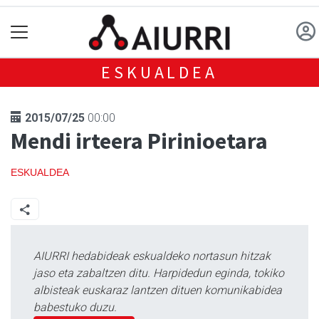
ESKUALDEA
2015/07/25
00:00
Mendi irteera Pirinioetara
ESKUALDEA
AIURRI hedabideak eskualdeko nortasun hitzak
jaso eta zabaltzen ditu. Harpidedun eginda, tokiko
albisteak euskaraz lantzen dituen komunikabidea
babestuko duzu.