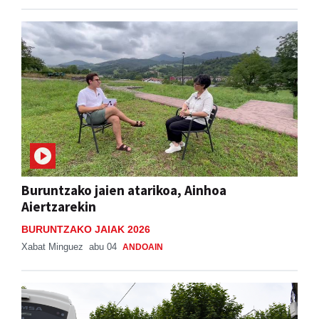
Buruntzako jaien atarikoa, Ainhoa
Aiertzarekin
BURUNTZAKO JAIAK 2026
Xabat Minguez
abu 04
ANDOAIN