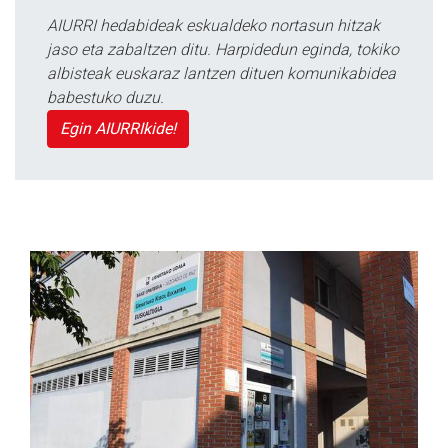
AIURRI hedabideak eskualdeko nortasun hitzak
jaso eta zabaltzen ditu. Harpidedun eginda, tokiko
albisteak euskaraz lantzen dituen komunikabidea
babestuko duzu.
Egin AIURRIkide!