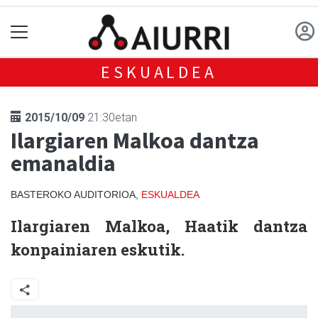
ESKUALDEA
2015/10/09
21:30etan
Ilargiaren Malkoa dantza
emanaldia
BASTEROKO AUDITORIOA,
ESKUALDEA
Ilargiaren Malkoa,
Haatik dantza
konpainiaren eskutik.