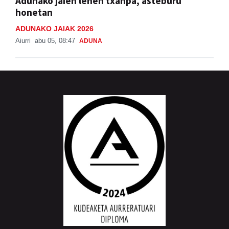
Adunako jaien lehen txanpa, asteburu
honetan
ADUNAKO JAIAK 2026
Aiurri
abu 05, 08:47
ADUNA