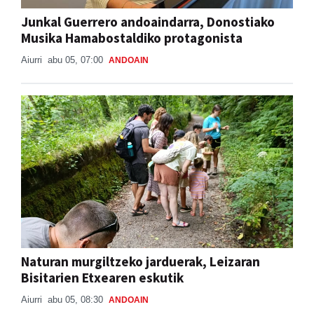
Junkal Guerrero andoaindarra, Donostiako
Musika Hamabostaldiko protagonista
Aiurri
abu 05, 07:00
ANDOAIN
Naturan murgiltzeko jarduerak, Leizaran
Bisitarien Etxearen eskutik
Aiurri
abu 05, 08:30
ANDOAIN