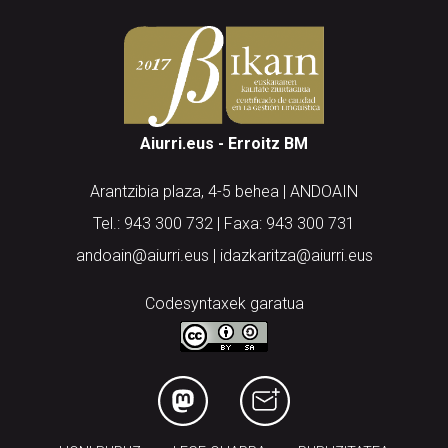
Aiurri.eus - Erroitz BM
Arantzibia plaza, 4-5 behea | ANDOAIN
Tel.: 943 300 732 | Faxa: 943 300 731
andoain@aiurri.eus | idazkaritza@aiurri.eus
Codesyntaxek garatua