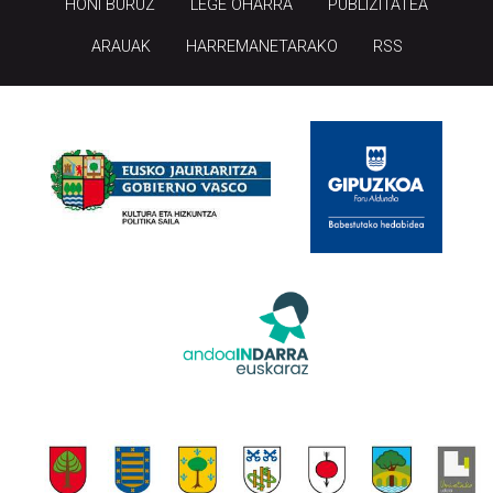
HONI BURUZ
LEGE OHARRA
PUBLIZITATEA
ARAUAK
HARREMANETARAKO
RSS