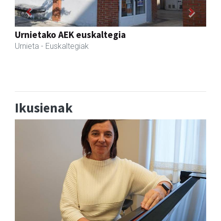
Previous
Next
Fleming Herri Eskola
Amasa-Villabona
- Hezkuntza
Ikusienak