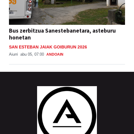
Bus zerbitzua Sanestebanetara, asteburu
honetan
SAN ESTEBAN JAIAK GOIBURUN 2026
Aiurri
abu 05, 07:00
ANDOAIN