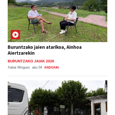
Buruntzako jaien atarikoa, Ainhoa
Aiertzarekin
BURUNTZAKO JAIAK 2026
Xabat Minguez
abu 04
ANDOAIN