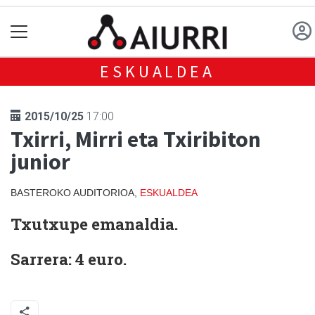
ESKUALDEA
2015/10/25
17:00
Txirri, Mirri eta Txiribiton
junior
BASTEROKO AUDITORIOA,
ESKUALDEA
Txutxupe emanaldia.
Sarrera: 4 euro.