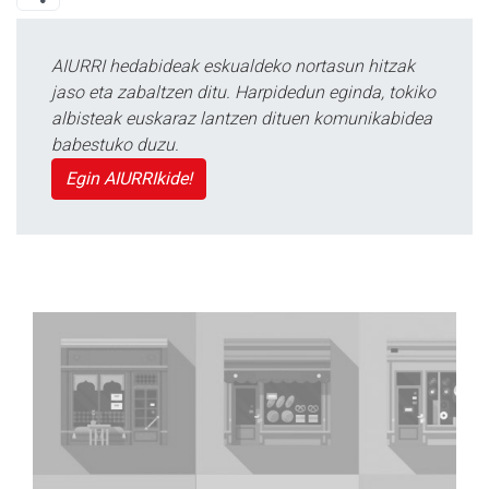
AIURRI hedabideak eskualdeko nortasun hitzak
jaso eta zabaltzen ditu. Harpidedun eginda, tokiko
albisteak euskaraz lantzen dituen komunikabidea
babestuko duzu.
Egin AIURRIkide!