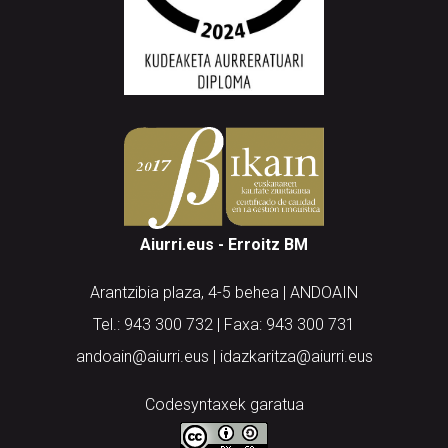
Aiurri.eus - Erroitz BM
Arantzibia plaza, 4-5 behea | ANDOAIN
Tel.: 943 300 732 | Faxa: 943 300 731
andoain@aiurri.eus | idazkaritza@aiurri.eus
Codesyntaxek garatua