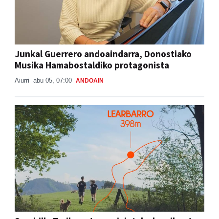
Junkal Guerrero andoaindarra, Donostiako
Musika Hamabostaldiko protagonista
Aiurri
abu 05, 07:00
ANDOAIN