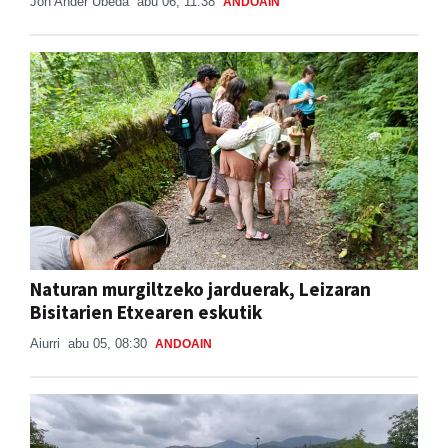
Jon Ander Ubeda
abu 06, 11:38
ANDOAIN
Naturan murgiltzeko jarduerak, Leizaran
Bisitarien Etxearen eskutik
Aiurri
abu 05, 08:30
ANDOAIN