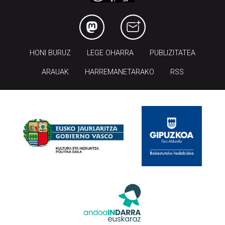
HONI BURUZ
LEGE OHARRA
PUBLIZITATEA
ARAUAK
HARREMANETARAKO
RSS