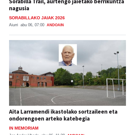
Sorabilla Trail, aurtengo jaietako berrikuntza
nagusia
SORABILLAKO JAIAK 2026
Aiurri
abu 06, 07:00
ANDOAIN
Aita Larramendi ikastolako sortzaileen eta
ondorengoen arteko katebegia
IN MEMORIAM