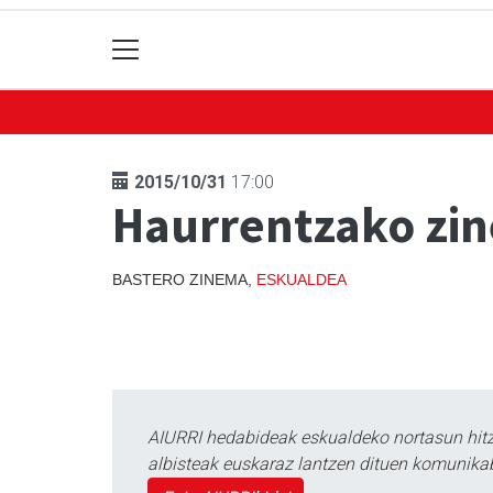
2015/10/31
17:00
Haurrentzako zin
BASTERO ZINEMA,
ESKUALDEA
AIURRI hedabideak eskualdeko nortasun hitza
albisteak euskaraz lantzen dituen komunika