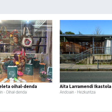
eleta oihal-denda
Aita Larramendi Ikastola
in
- Oihal-denda
Andoain
- Hezkuntza