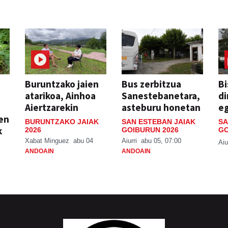
Buruntzako jaien
Bus zerbitzua
Bi
atarikoa, Ainhoa
Sanestebanetara,
di
Aiertzarekin
asteburu honetan
e
ien
BURUNTZAKO JAIAK
SAN ESTEBAN JAIAK
SA
k
2026
GOIBURUN 2026
GO
Xabat Minguez
abu 04
Aiurri
abu 05, 07:00
Aiu
ANDOAIN
ANDOAIN