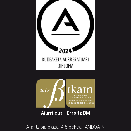
Aiurri.eus - Erroitz BM
Arantzibia plaza, 4-5 behea | ANDOAIN