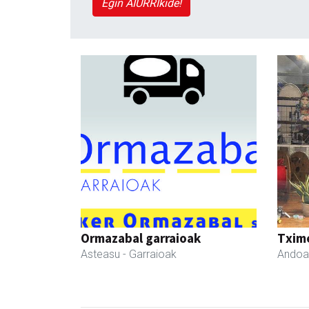
Egin AIURRIkide!
Ormazabal garraioak
Txim
Asteasu
- Garraioak
Andoa