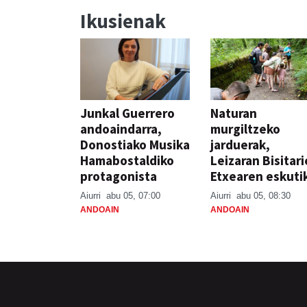
Ikusienak
Junkal Guerrero
Naturan
andoaindarra,
murgiltzeko
Donostiako Musika
jarduerak,
Hamabostaldiko
Leizaran Bisitar
protagonista
Etxearen eskuti
Aiurri
abu 05, 07:00
Aiurri
abu 05, 08:30
ANDOAIN
ANDOAIN