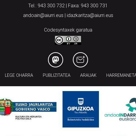
Tel.: 943 300 732 | Faxa: 943 300 731
andoain@aiurri.eus | idazkaritza@aiurri.eus
Codesyntaxek garatua
LEGE OHARRA
PUBLIZITATEA
ARAUAK
HARREMANET