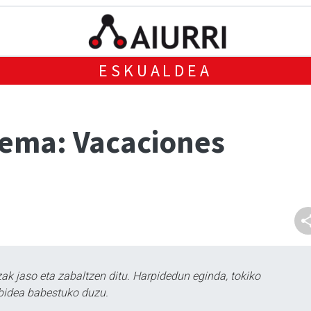
ESKUALDEA
ema: Vacaciones
k jaso eta zabaltzen ditu. Harpidedun eginda, tokiko
bidea babestuko duzu.