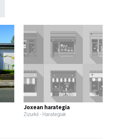
Joxean harategia
Zizurkil
- Harategiak