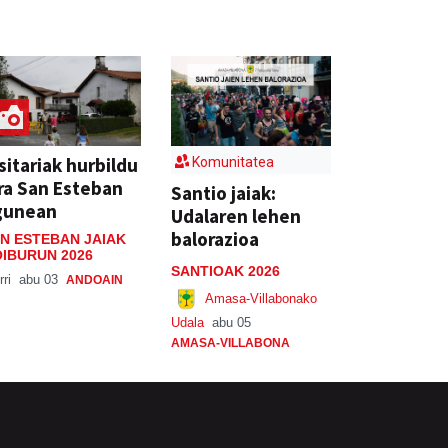
sitariak hurbildu
Komunitatea
ra San Esteban
Santio jaiak:
gunean
Udalaren lehen
balorazioa
N ESTEBAN JAIAK
IBURUN 2026
SANTIOAK 2026
rri
abu 03
ANDOAIN
Amasa-Villabonako
Udala
abu 05
AMASA-VILLABONA