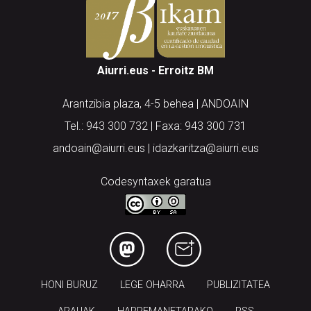
Aiurri.eus - Erroitz BM
Arantzibia plaza, 4-5 behea | ANDOAIN
Tel.: 943 300 732 | Faxa: 943 300 731
andoain@aiurri.eus | idazkaritza@aiurri.eus
Codesyntaxek garatua
HONI BURUZ
LEGE OHARRA
PUBLIZITATEA