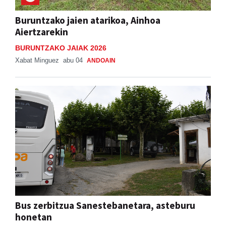
Buruntzako jaien atarikoa, Ainhoa
Aiertzarekin
BURUNTZAKO JAIAK 2026
Xabat Minguez
abu 04
ANDOAIN
Bus zerbitzua Sanestebanetara, asteburu
honetan