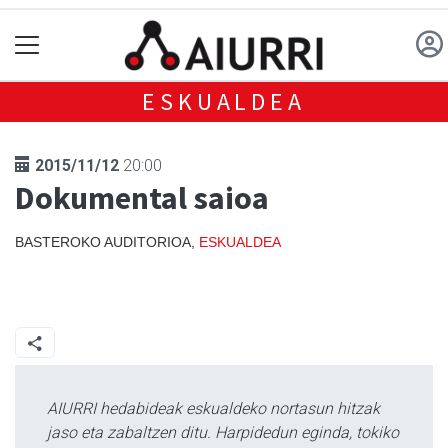
ESKUALDEA
2015/11/12
20:00
Dokumental saioa
BASTEROKO AUDITORIOA,
ESKUALDEA
AIURRI hedabideak eskualdeko nortasun hitzak
jaso eta zabaltzen ditu. Harpidedun eginda, tokiko