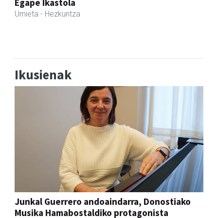
Egape Ikastola
Urnieta
- Hezkuntza
Ikusienak
Junkal Guerrero andoaindarra, Donostiako
Musika Hamabostaldiko protagonista