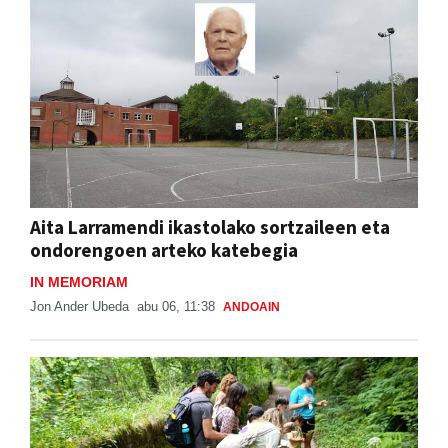
Aita Larramendi ikastolako sortzaileen eta
ondorengoen arteko katebegia
IN MEMORIAM
Jon Ander Ubeda
abu 06, 11:38
ANDOAIN