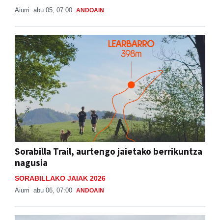
Aiurri
abu 05, 07:00
ANDOAIN
Sorabilla Trail, aurtengo jaietako berrikuntza
nagusia
SORABILLAKO JAIAK 2026
Aiurri
abu 06, 07:00
ANDOAIN