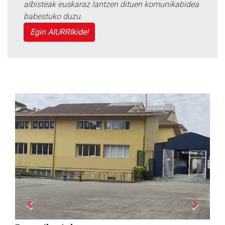
albisteak euskaraz lantzen dituen komunikabidea
babestuko duzu.
Egin AIURRIkide!
Previous
Next