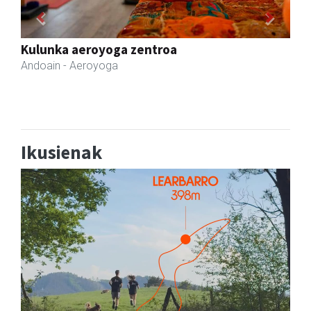
Previous
Next
Urnietako AEK euskaltegia
Urnieta
- Euskaltegiak
Ikusienak