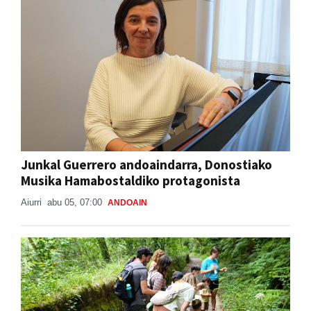
Junkal Guerrero andoaindarra, Donostiako
Musika Hamabostaldiko protagonista
Aiurri
abu 05, 07:00
ANDOAIN