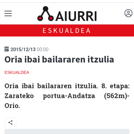
ESKUALDEA
2015/12/13
00:00
Oria ibai bailararen itzulia
ESKUALDEA
Oria ibai bailararen itzulia. 8. etapa:
Zarateko portua-Andatza (562m)-
Orio.