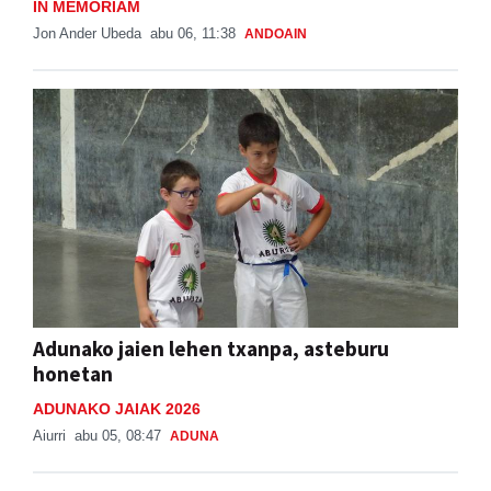
IN MEMORIAM
Jon Ander Ubeda
abu 06, 11:38
ANDOAIN
Adunako jaien lehen txanpa, asteburu
honetan
ADUNAKO JAIAK 2026
Aiurri
abu 05, 08:47
ADUNA