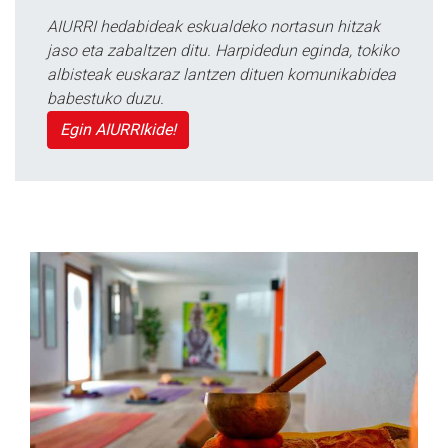
AIURRI hedabideak eskualdeko nortasun hitzak
jaso eta zabaltzen ditu. Harpidedun eginda, tokiko
albisteak euskaraz lantzen dituen komunikabidea
babestuko duzu.
Egin AIURRIkide!