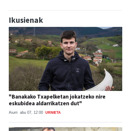
»» Ekitaldi gehiago
Ikusienak
"Banakako Txapelketan jokatzeko nire
eskubidea aldarrikatzen dut"
Aiurri
abu 07, 12:00
URNIETA