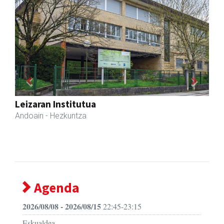
Previous
Next
Mandala terapiak
Asteasu
- Kinesiologia
Agenda