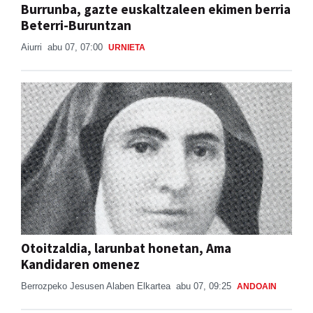
Burrunba, gazte euskaltzaleen ekimen berria
Beterri-Buruntzan
Aiurri
abu 07, 07:00
URNIETA
Otoitzaldia, larunbat honetan, Ama
Kandidaren omenez