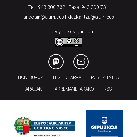
Arantzibia plaza, 4-5 behea | ANDOAIN
Tel.: 943 300 732 | Faxa: 943 300 731
andoain@aiurri.eus | idazkaritza@aiurri.eus
Codesyntaxek garatua
HONI BURUZ
LEGE OHARRA
PUBLIZITATEA
ARAUAK
HARREMANETARAKO
RSS