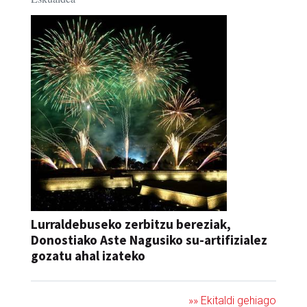
2026/08/08 - 2026/08/15
22:45-23:15
Eskualdea
Lurraldebuseko zerbitzu bereziak,
Donostiako Aste Nagusiko su-artifizialez
gozatu ahal izateko