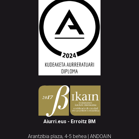
Aiurri.eus - Erroitz BM