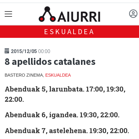
ESKUALDEA
2015/12/05
00:00
8 apellidos catalanes
BASTERO ZINEMA,
ESKUALDEA
Abenduak 5, larunbata. 17:00, 19:30,
22:00.
Abenduak 6, igandea. 19:30, 22:00.
Abenduak 7, astelehena. 19:30, 22:00.