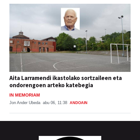
Berrozpeko Jesusen Alaben Elkartea
abu 07, 09:25
ANDOAIN
Aita Larramendi ikastolako sortzaileen eta
ondorengoen arteko katebegia
IN MEMORIAM
Jon Ander Ubeda
abu 06, 11:38
ANDOAIN