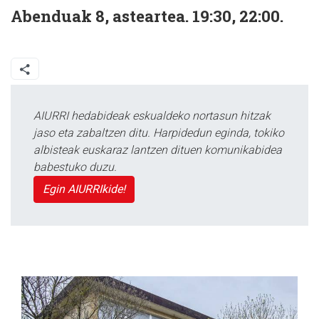
Abenduak 8, asteartea. 19:30, 22:00.
AIURRI hedabideak eskualdeko nortasun hitzak
jaso eta zabaltzen ditu. Harpidedun eginda, tokiko
albisteak euskaraz lantzen dituen komunikabidea
babestuko duzu.
Egin AIURRIkide!