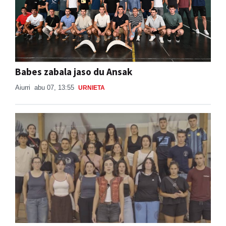
Babes zabala jaso du Ansak
Aiurri
abu 07, 13:55
URNIETA