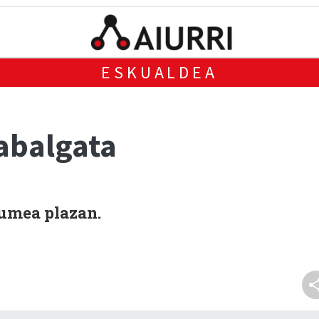
ESKUALDEA
abalgata
Zumea plazan.