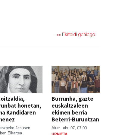
»» Ekitaldi gehiago
oitzaldia,
Burrunba, gazte
runbat honetan,
euskaltzaleen
ma Kandidaren
ekimen berria
menez
Beterri-Buruntzan
rrozpeko Jesusen
Aiurri
abu 07, 07:00
ben Elkartea
URNIETA