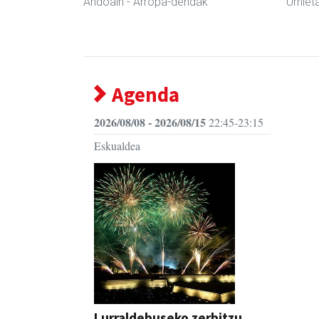
Andoain
- Arropa-dendak
Urniet
Agenda
2026/08/08 - 2026/08/15
22:45-23:15
Eskualdea
Lurraldebuseko zerbitzu