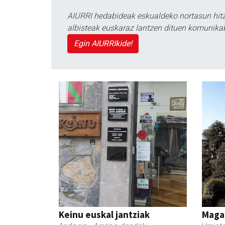
AIURRI hedabideak eskualdeko nortasun hitza
albisteak euskaraz lantzen dituen komunika
Egin AIURRIkide!
Keinu euskal jantziak
Maga