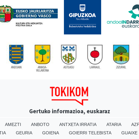
Gertuko informazioa, euskaraz
AMEZTI
ANBOTO
ANTXETA IRRATIA
ATARIA
AZP
TIA
GEURIA
GOIENA
GOIERRI TELEBISTA
GUAIXE