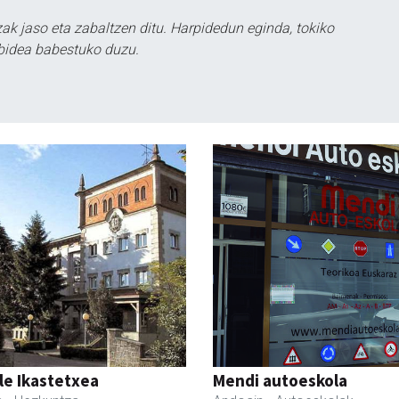
k jaso eta zabaltzen ditu. Harpidedun eginda, tokiko
bidea babestuko duzu.
le Ikastetxea
Mendi autoeskola