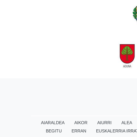
AIARALDEA
AIKOR
AIURRI
ALEA
BEGITU
ERRAN
EUSKALERRIA IRRA