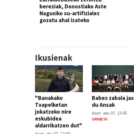
bereziak, Donostiako Aste
Nagusiko su-artifizialez
gozatu ahal izateko
Ikusienak
"Banakako
Babes zabala ja
Txapelketan
du Ansak
jokatzeko nire
Aiurri
abu 07, 13:55
eskubidea
URNIETA
aldarrikatzen dut"
Aiurri
abu 07, 12:00