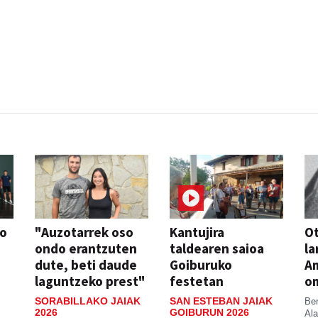
so
"Auzotarrek oso
Kantujira
Ot
ondo erantzuten
taldearen saioa
la
dute, beti daude
Goiburuko
A
laguntzeko prest"
festetan
o
SORABILLAKO JAIAK
SAN ESTEBAN JAIAK
Be
2026
GOIBURUN 2026
Ala