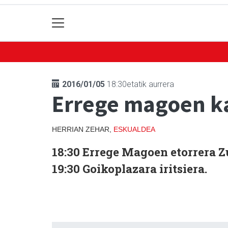
2016/01/05
18:30etatik aurrera
Errege magoen k
HERRIAN ZEHAR,
ESKUALDEA
18:30 Errege Magoen etorrera 
19:30 Goikoplazara iritsiera.