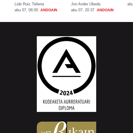
Lide Ruiz Telleria
Jon Ander Ubeda
abu
abu 07, 08:00
abu 07, 20:37
ANDOAIN
ANDOAIN