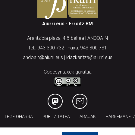
Aiurri.eus - Erroitz BM
Arantzibia plaza, 4-5 behea | ANDOAIN
Tel.: 943 300 732 | Faxa: 943 300 731
andoain@aiurri.eus | idazkaritza@aiurri.eus
Codesyntaxek garatua
LEGE OHARRA
PUBLIZITATEA
ARAUAK
HARREMANET