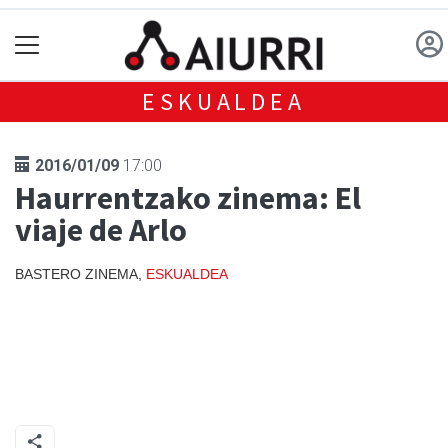
ESKUALDEA
2016/01/09
17:00
Haurrentzako zinema: El
viaje de Arlo
BASTERO ZINEMA,
ESKUALDEA