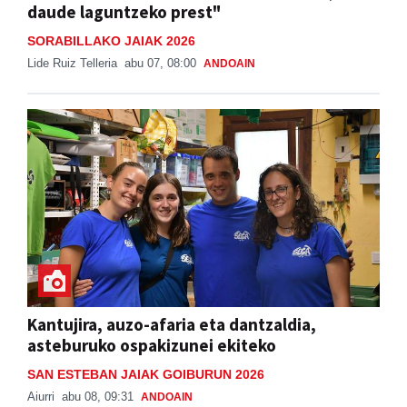
daude laguntzeko prest"
SORABILLAKO JAIAK 2026
Lide Ruiz Telleria
abu 07, 08:00
ANDOAIN
Kantujira, auzo-afaria eta dantzaldia,
asteburuko ospakizunei ekiteko
SAN ESTEBAN JAIAK GOIBURUN 2026
Aiurri
abu 08, 09:31
ANDOAIN