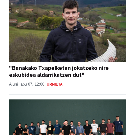
"Banakako Txapelketan jokatzeko nire
eskubidea aldarrikatzen dut"
Aiurri
abu 07, 12:00
URNIETA