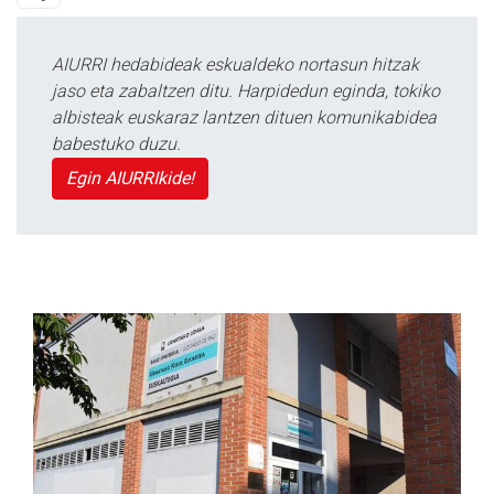
AIURRI hedabideak eskualdeko nortasun hitzak
jaso eta zabaltzen ditu. Harpidedun eginda, tokiko
albisteak euskaraz lantzen dituen komunikabidea
babestuko duzu.
Egin AIURRIkide!