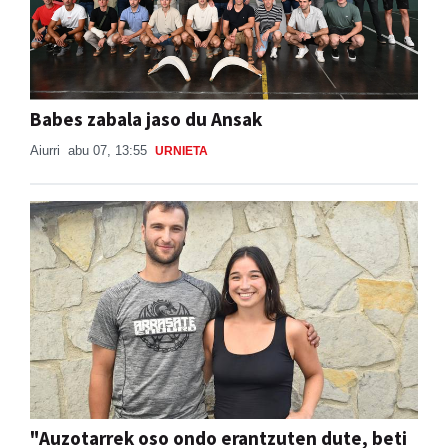
Babes zabala jaso du Ansak
Aiurri
abu 07, 13:55
URNIETA
"Auzotarrek oso ondo erantzuten dute, beti