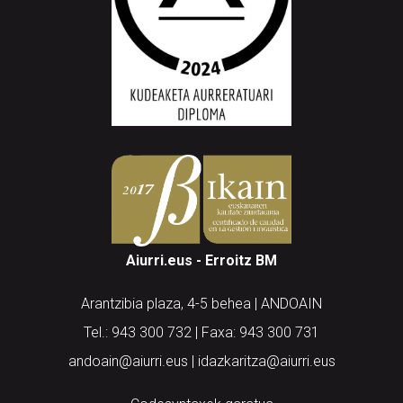
Aiurri.eus - Erroitz BM
Arantzibia plaza, 4-5 behea | ANDOAIN
Tel.: 943 300 732 | Faxa: 943 300 731
andoain@aiurri.eus | idazkaritza@aiurri.eus