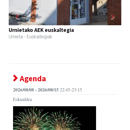
Previous
Next
Urpa autobusak
Andoain
- Autobusak
Agenda
2026/08/08 - 2026/08/15
22:45-23:15
Eskualdea