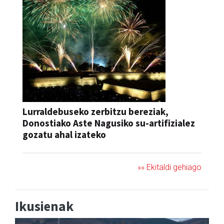
Lurraldebuseko zerbitzu bereziak,
Donostiako Aste Nagusiko su-artifizialez
gozatu ahal izateko
»» Ekitaldi gehiago
Ikusienak