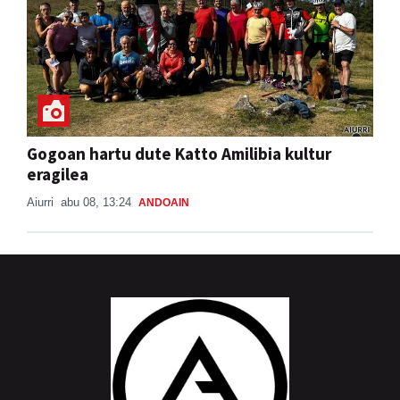
Gogoan hartu dute Katto Amilibia kultur
eragilea
Aiurri
abu 08, 13:24
ANDOAIN