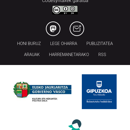
Codesyntaxek garatua
HONI BURUZ
LEGE OHARRA
PUBLIZITATEA
ARAUAK
HARREMANETARAKO
RSS