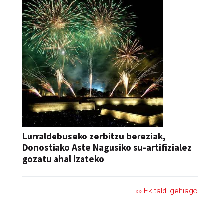
Lurraldebuseko zerbitzu bereziak,
Donostiako Aste Nagusiko su-artifizialez
gozatu ahal izateko
»» Ekitaldi gehiago