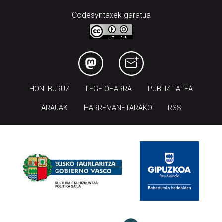
Codesyntaxek garatua
HONI BURUZ
LEGE OHARRA
PUBLIZITATEA
ARAUAK
HARREMANETARAKO
RSS