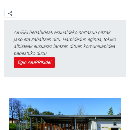
AIURRI hedabideak eskualdeko nortasun hitzak
jaso eta zabaltzen ditu. Harpidedun eginda, tokiko
albisteak euskaraz lantzen dituen komunikabidea
babestuko duzu.
Egin AIURRIkide!