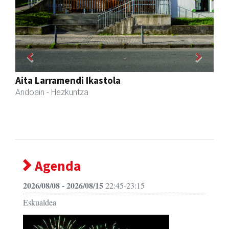
Previous
Next
Osane belar eta eko denda
Urnieta
- Akupuntura
Agenda
2026/08/08 - 2026/08/15
22:45-23:15
Eskualdea