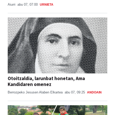
Aiurri
abu 07, 07:00
URNIETA
Otoitzaldia, larunbat honetan, Ama
Kandidaren omenez
Berrozpeko Jesusen Alaben Elkartea
abu 07, 09:25
ANDOAIN