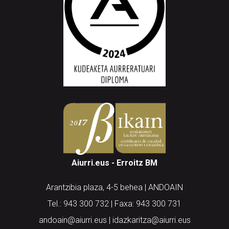
Aiurri.eus - Erroitz BM
Arantzibia plaza, 4-5 behea | ANDOAIN
Tel.: 943 300 732 | Faxa: 943 300 731
andoain@aiurri.eus | idazkaritza@aiurri.eus