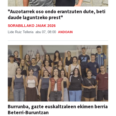
"Auzotarrek oso ondo erantzuten dute, beti
daude laguntzeko prest"
SORABILLAKO JAIAK 2026
Lide Ruiz Telleria
abu 07, 08:00
ANDOAIN
Burrunba, gazte euskaltzaleen ekimen berria
Beterri-Buruntzan