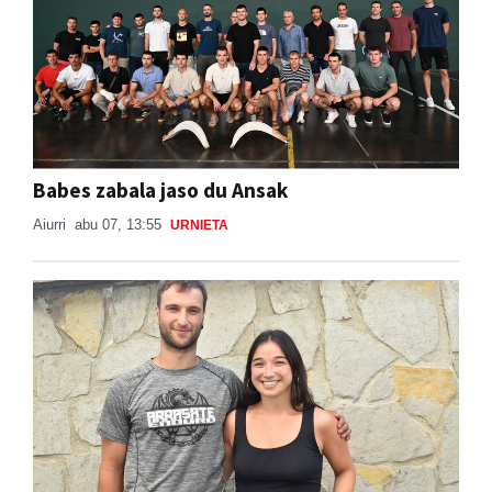
Babes zabala jaso du Ansak
Aiurri
abu 07, 13:55
URNIETA