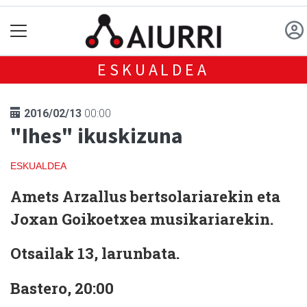
ESKUALDEA
2016/02/13
00:00
"Ihes" ikuskizuna
ESKUALDEA
Amets Arzallus bertsolariarekin eta
Joxan Goikoetxea musikariarekin.
Otsailak 13, larunbata.
Bastero, 20:00