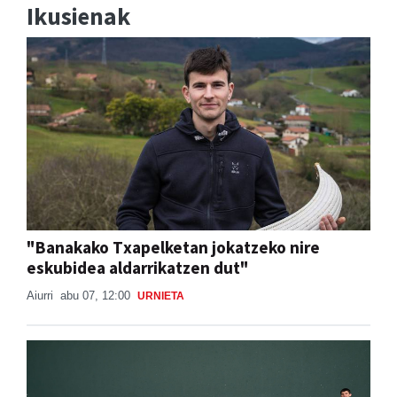
Ikusienak
"Banakako Txapelketan jokatzeko nire
eskubidea aldarrikatzen dut"
Aiurri
abu 07, 12:00
URNIETA