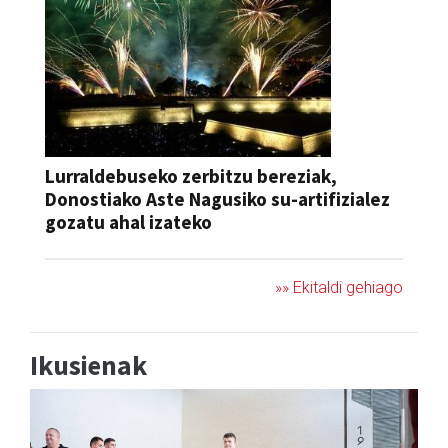
Lurraldebuseko zerbitzu bereziak,
Donostiako Aste Nagusiko su-artifizialez
gozatu ahal izateko
»» Ekitaldi gehiago
Ikusienak