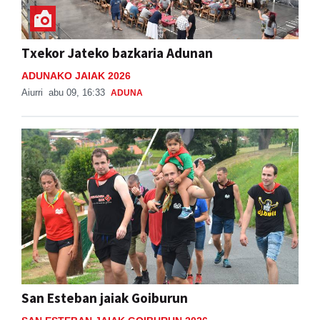
Txekor Jateko bazkaria Adunan
ADUNAKO JAIAK 2026
Aiurri
abu 09, 16:33
ADUNA
San Esteban jaiak Goiburun