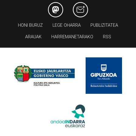
HONI BURUZ
LEGE OHARRA
PUBLIZITATEA
ARAUAK
HARREMANETARAKO
RSS