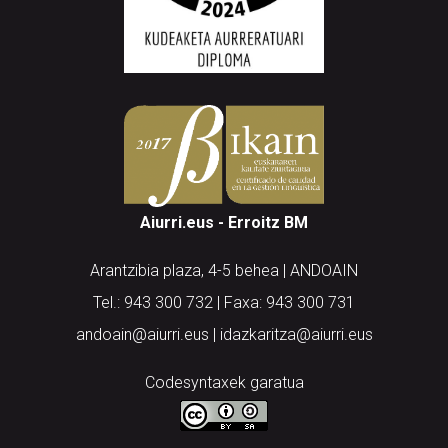
Aiurri.eus - Erroitz BM
Arantzibia plaza, 4-5 behea | ANDOAIN
Tel.: 943 300 732 | Faxa: 943 300 731
andoain@aiurri.eus | idazkaritza@aiurri.eus
Codesyntaxek garatua