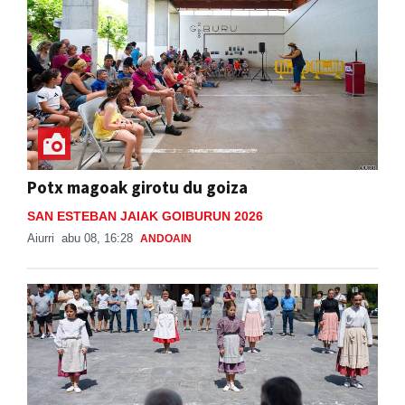
Potx magoak girotu du goiza
SAN ESTEBAN JAIAK GOIBURUN 2026
Aiurri
abu 08, 16:28
ANDOAIN