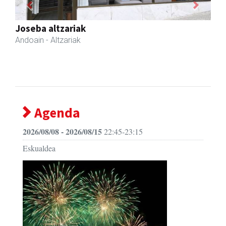
Previous
Next
Xixori belar-denda
Andoain
- Belar-denda
Agenda
2026/08/08 - 2026/08/15
22:45-23:15
Eskualdea