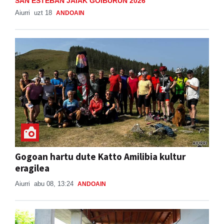
SAN ESTEBAN JAIAK GOIBURUN 2026
Aiurri
uzt 18
ANDOAIN
Gogoan hartu dute Katto Amilibia kultur
eragilea
Aiurri
abu 08, 13:24
ANDOAIN