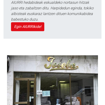
AIURRI hedabideak eskualdeko nortasun hitzak
jaso eta zabaltzen ditu. Harpidedun eginda, tokiko
albisteak euskaraz lantzen dituen komunikabidea
babestuko duzu.
Egin AIURRIkide!