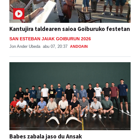
Kantujira taldearen saioa Goiburuko festetan
SAN ESTEBAN JAIAK GOIBURUN 2026
Jon Ander Ubeda
abu 07, 20:37
ANDOAIN
Babes zabala jaso du Ansak