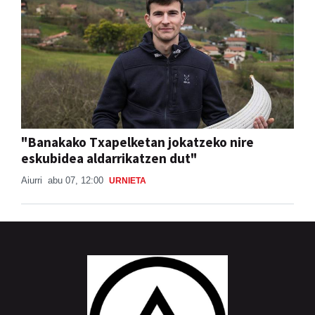
"Banakako Txapelketan jokatzeko nire
eskubidea aldarrikatzen dut"
Aiurri
abu 07, 12:00
URNIETA