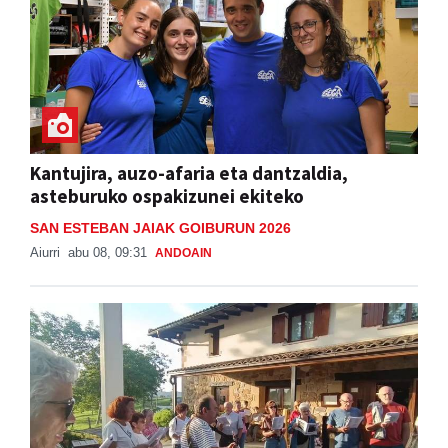
Kantujira, auzo-afaria eta dantzaldia,
asteburuko ospakizunei ekiteko
SAN ESTEBAN JAIAK GOIBURUN 2026
Aiurri
abu 08, 09:31
ANDOAIN