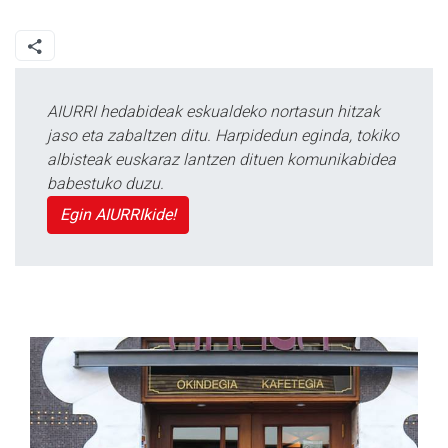
AIURRI hedabideak eskualdeko nortasun hitzak
jaso eta zabaltzen ditu. Harpidedun eginda, tokiko
albisteak euskaraz lantzen dituen komunikabidea
babestuko duzu.
Egin AIURRIkide!