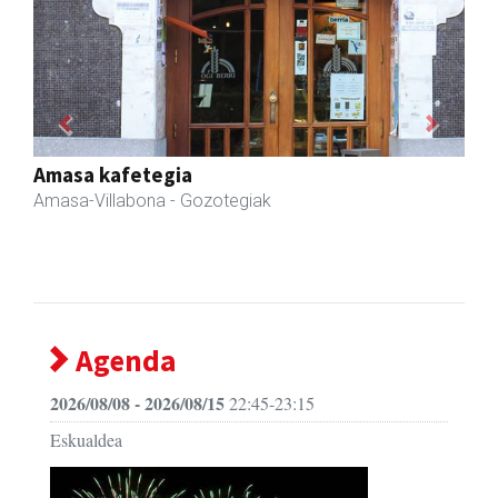
Previous
Next
Txindoki taberna
Andoain
-
Agenda
2026/08/08 - 2026/08/15
22:45-23:15
Eskualdea