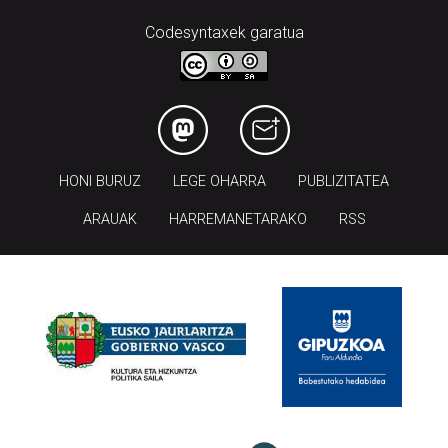
Codesyntaxek garatua
HONI BURUZ
LEGE OHARRA
PUBLIZITATEA
ARAUAK
HARREMANETARAKO
RSS