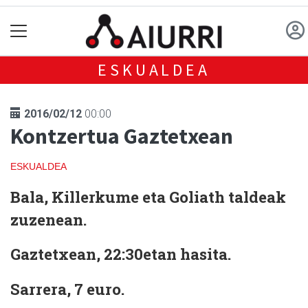
ESKUALDEA
2016/02/12
00:00
Kontzertua Gaztetxean
ESKUALDEA
Bala, Killerkume eta Goliath taldeak
zuzenean.
Gaztetxean, 22:30etan hasita.
Sarrera, 7 euro.