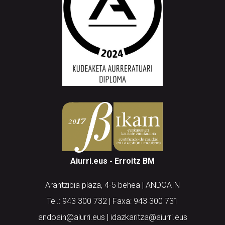
Aiurri.eus - Erroitz BM
Arantzibia plaza, 4-5 behea | ANDOAIN
Tel.: 943 300 732 | Faxa: 943 300 731
andoain@aiurri.eus | idazkaritza@aiurri.eus