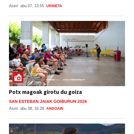
Aiurri
abu 07, 13:55
URNIETA
Potx magoak girotu du goiza
SAN ESTEBAN JAIAK GOIBURUN 2026
Aiurri
abu 08, 16:28
ANDOAIN