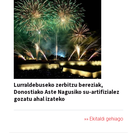
Lurraldebuseko zerbitzu bereziak,
Donostiako Aste Nagusiko su-artifizialez
gozatu ahal izateko
»» Ekitaldi gehiago