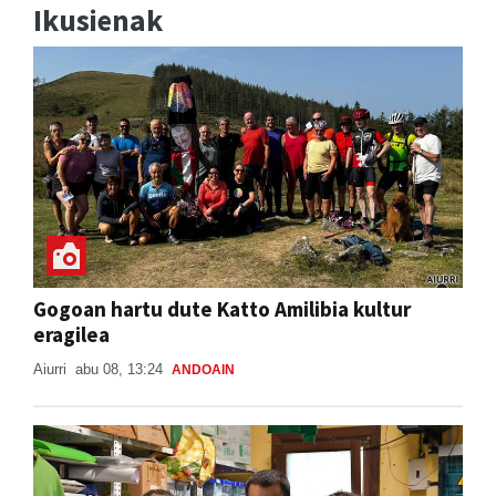
Ikusienak
Gogoan hartu dute Katto Amilibia kultur
eragilea
Aiurri
abu 08, 13:24
ANDOAIN