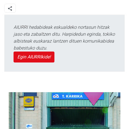
AIURRI hedabideak eskualdeko nortasun hitzak
jaso eta zabaltzen ditu. Harpidedun eginda, tokiko
albisteak euskaraz lantzen dituen komunikabidea
babestuko duzu.
Egin AIURRIkide!