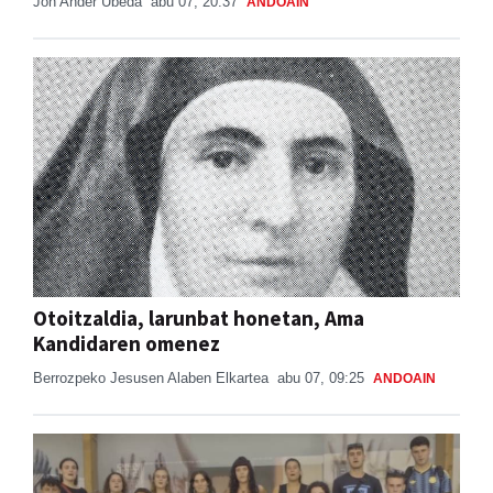
Jon Ander Ubeda
abu 07, 20:37
ANDOAIN
Otoitzaldia, larunbat honetan, Ama
Kandidaren omenez
Berrozpeko Jesusen Alaben Elkartea
abu 07, 09:25
ANDOAIN