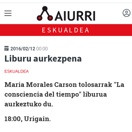
ESKUALDEA
2016/02/12
00:00
Liburu aurkezpena
ESKUALDEA
Maria Morales Carson tolosarrak "La
consciencia del tiempo" liburua
aurkeztuko du.
18:00, Urigain.