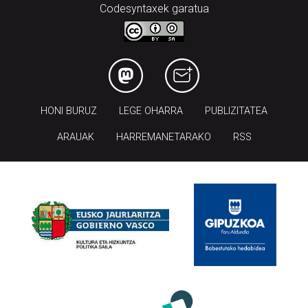
Codesyntaxek garatua
HONI BURUZ
LEGE OHARRA
PUBLIZITATEA
ARAUAK
HARREMANETARAKO
RSS