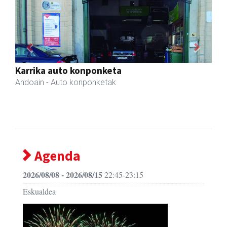
Previous
Next
Andoaingo Udala
Andoain
- Udaletxeak
Agenda
2026/08/08 - 2026/08/15
22:45-23:15
Eskualdea