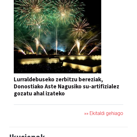
Lurraldebuseko zerbitzu bereziak,
Donostiako Aste Nagusiko su-artifizialez
gozatu ahal izateko
»» Ekitaldi gehiago