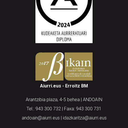
Aiurri.eus - Erroitz BM
Arantzibia plaza, 4-5 behea | ANDOAIN
Tel.: 943 300 732 | Faxa: 943 300 731
andoain@aiurri.eus | idazkaritza@aiurri.eus