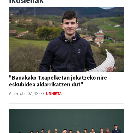
Ikusienak
"Banakako Txapelketan jokatzeko nire
eskubidea aldarrikatzen dut"
Aiurri
abu 07, 12:00
URNIETA