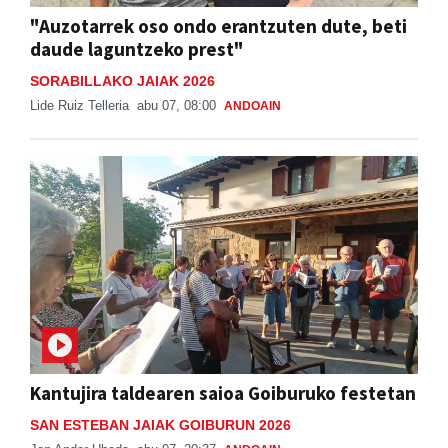
"Auzotarrek oso ondo erantzuten dute, beti
daude laguntzeko prest"
SORABILLAKO JAIAK 2026
Lide Ruiz Telleria
abu 07, 08:00
ANDOAIN
Kantujira taldearen saioa Goiburuko festetan
SAN ESTEBAN JAIAK GOIBURUN 2026