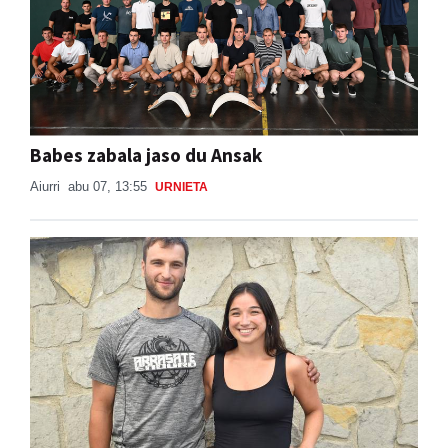
Babes zabala jaso du Ansak
Aiurri
abu 07, 13:55
URNIETA