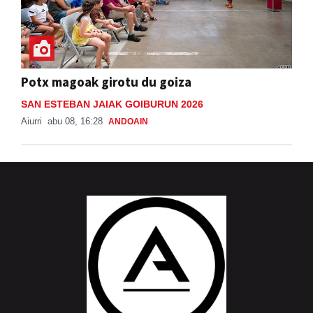
Potx magoak girotu du goiza
SAN ESTEBAN JAIAK GOIBURUN 2026
Aiurri
abu 08, 16:28
ANDOAIN