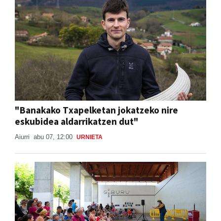
"Banakako Txapelketan jokatzeko nire
eskubidea aldarrikatzen dut"
Aiurri
abu 07, 12:00
URNIETA