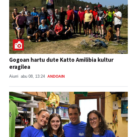
Gogoan hartu dute Katto Amilibia kultur
eragilea
Aiurri
abu 08, 13:24
ANDOAIN