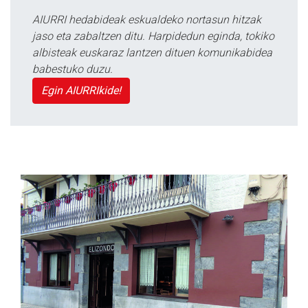
AIURRI hedabideak eskualdeko nortasun hitzak
jaso eta zabaltzen ditu. Harpidedun eginda, tokiko
albisteak euskaraz lantzen dituen komunikabidea
babestuko duzu.
Egin AIURRIkide!