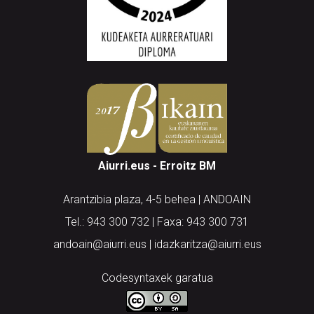
Aiurri.eus - Erroitz BM
Arantzibia plaza, 4-5 behea | ANDOAIN
Tel.: 943 300 732 | Faxa: 943 300 731
andoain@aiurri.eus | idazkaritza@aiurri.eus
Codesyntaxek garatua