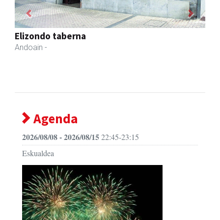
Previous
Next
Bixente Otegi Lizaso S. L.
Asteasu
- Asfaltoak
Agenda
2026/08/08 - 2026/08/15
22:45-23:15
Eskualdea