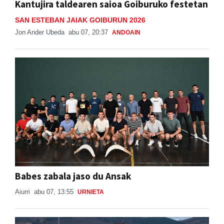
Kantujira taldearen saioa Goiburuko festetan
SAN ESTEBAN JAIAK GOIBURUN 2026
Jon Ander Ubeda
abu 07, 20:37
ANDOAIN
Babes zabala jaso du Ansak
Aiurri
abu 07, 13:55
URNIETA