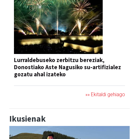
Lurraldebuseko zerbitzu bereziak,
Donostiako Aste Nagusiko su-artifizialez
gozatu ahal izateko
»» Ekitaldi gehiago
Ikusienak