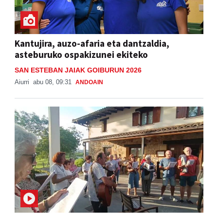
Kantujira, auzo-afaria eta dantzaldia,
asteburuko ospakizunei ekiteko
SAN ESTEBAN JAIAK GOIBURUN 2026
Aiurri
abu 08, 09:31
ANDOAIN