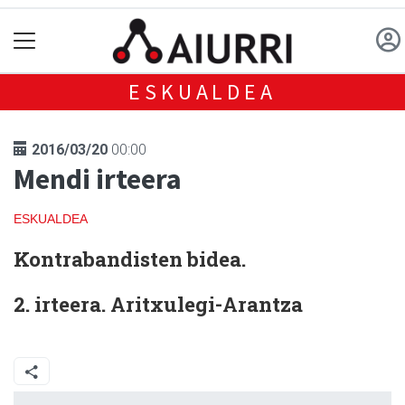
ESKUALDEA
2016/03/20
00:00
Mendi irteera
ESKUALDEA
Kontrabandisten bidea.
2. irteera. Aritxulegi-Arantza