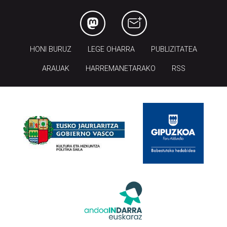
HONI BURUZ
LEGE OHARRA
PUBLIZITATEA
ARAUAK
HARREMANETARAKO
RSS